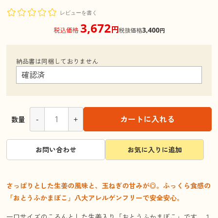
レビューを書く
3,672
円
3,400
税込価格
税抜価格
円
納品書は同梱しておりません
-
+
カートに入れる
数量
お問い合わせ
お気に入りに追加
さっぱりとした生姜の風味と、玉ねぎの甘みが◎。ふっくら食感の
「おとうふかまぼこ」八大アレルゲンフリーで安全安心。
一口サイズのころんとした生姜入り「おとうふかまぼこ」です。１