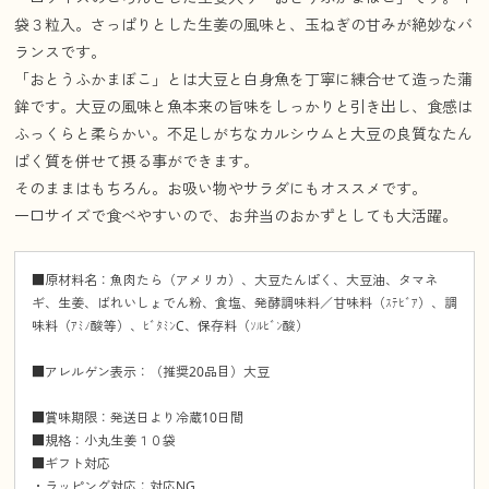
袋３粒入。さっぱりとした生姜の風味と、玉ねぎの甘みが絶妙なバ
ランスです。
「おとうふかまぼこ」とは大豆と白身魚を丁寧に練合せて造った蒲
鉾です。大豆の風味と魚本来の旨味をしっかりと引き出し、食感は
ふっくらと柔らかい。不足しがちなカルシウムと大豆の良質なたん
ぱく質を併せて摂る事ができます。
そのままはもちろん。お吸い物やサラダにもオススメです。
一口サイズで食べやすいので、お弁当のおかずとしても大活躍。
■原材料名：魚肉たら（アメリカ）、大豆たんぱく、大豆油、タマネ
ギ、生姜、ばれいしょでん粉、食塩、発酵調味料／甘味料（ｽﾃﾋﾞｱ）、調
味料（ｱﾐﾉ酸等）、ﾋﾞﾀﾐﾝC、保存料（ｿﾙﾋﾞﾝ酸）
■アレルゲン表示：（推奨20品目）大豆
■賞味期限：発送日より冷蔵10日間
■規格：小丸生姜１０袋
■ギフト対応
・ラッピング対応：対応NG