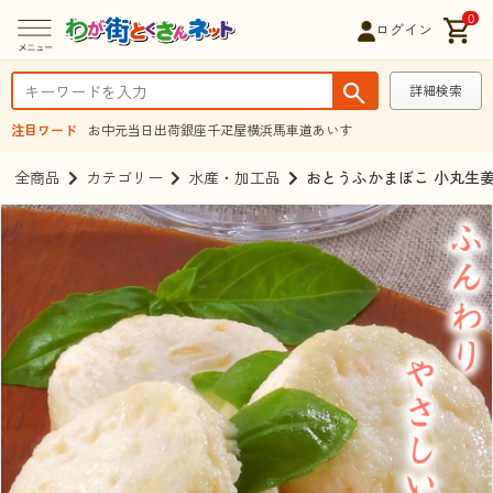
0
ログイン
詳細検索
注目ワード
お中元
当日出荷
銀座千疋屋
横浜馬車道あいす
全商品
カテゴリー
水産・加工品
おとうふかまぼこ 小丸生姜