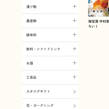
漬け物
農産物
海宝漬 中村
ろい！
調味料
飲料・ソフトドリンク
お酒
工芸品
カタログギフト
花・ガーデニング