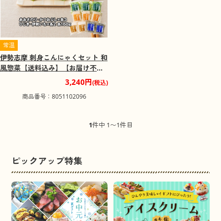
常温
伊勢志摩 刺身こんにゃくセット 和
風惣菜【送料込み】【お届け不可
地域：離島】
3,240円
(税込)
商品番号：8051102096
1
件中 1〜1件目
ピックアップ特集