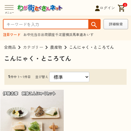
0
ログイン
詳細検索
注目ワード
お中元
当日出荷
銀座千疋屋
横浜馬車道あいす
全商品
カテゴリー
農産物
こんにゃく・ところてん
こんにゃく・ところてん
1
並び替え
件中 1〜1件目