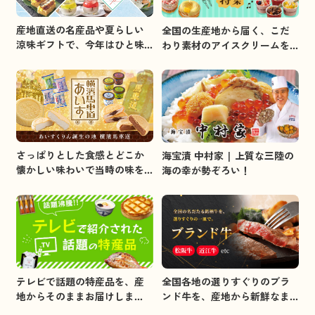
産地直送の名産品や夏らしい
全国の生産地から届く、こだ
涼味ギフトで、今年はひと味
わり素材のアイスクリームを
違うお中元を贈りましょう。
集めました。
さっぱりとした食感とどこか
海宝漬 中村家 | 上質な三陸の
懐かしい味わいで当時の味を
海の幸が勢ぞろい！
イメージしました。
全国各地の選りすぐりのブラ
テレビで話題の特産品を、産
ンド牛を、産地から新鮮なま
地からそのままお届けしま
まお届けします。
す。