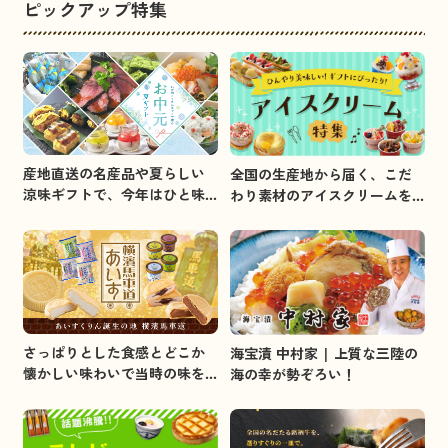
ピックアップ特集
産地直送の名産品や夏らしい
全国の生産地から届く、こだ
涼味ギフトで、今年はひと味
わり素材のアイスクリームを
違うお中元を贈りましょう。
集めました。
さっぱりとした食感とどこか
海宝漬 中村家 | 上質な三陸の
懐かしい味わいで当時の味を
海の幸が勢ぞろい！
イメージしました。