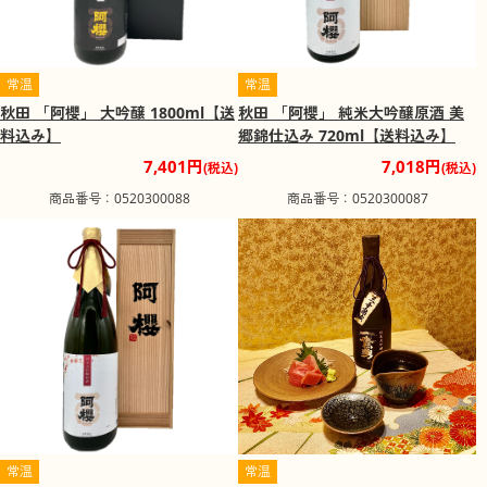
常温
常温
秋田 「阿櫻」 大吟醸 1800ml【送
秋田 「阿櫻」 純米大吟醸原酒 美
料込み】
郷錦仕込み 720ml【送料込み】
7,401円
7,018円
(税込)
(税込)
商品番号：0520300088
商品番号：0520300087
常温
常温