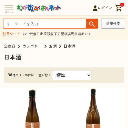
0
ログイン
詳細検索
注目ワード
お中元
当日出荷
銀座千疋屋
横浜馬車道あいす
全商品
カテゴリー
お酒
日本酒
日本酒
38
並び替え
件中 1〜38件目