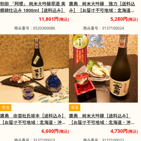
秋田 「阿櫻」 純米大吟醸原酒 美
鷹勇 純米大吟醸 強力【送料込
郷錦仕込み 1800ml【送料込み】
み】【お届け不可地域：北海道・
沖縄・離島】
11,801円
5,280円
(税込)
(税込)
商品番号：0520300086
商品番号：3137100024
常温
常温
鷹勇 出雲杜氏坂本【送料込み】
鷹勇 純米大吟醸【送料込み】
【お届け不可地域：北海道・沖
【お届け不可地域：北海道・沖
縄・離島】
縄・離島】
6,600円
4,730円
(税込)
(税込)
商品番号：3137100023
商品番号：3137100022