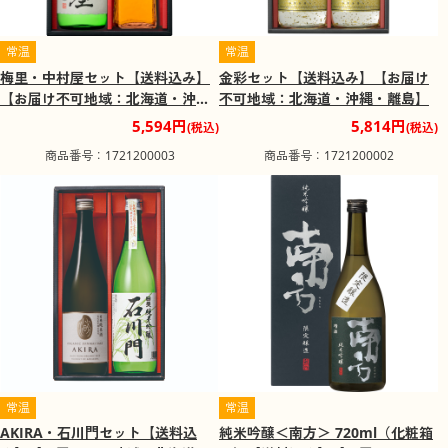
常温
常温
梅里・中村屋セット【送料込み】
金彩セット【送料込み】【お届け
【お届け不可地域：北海道・沖
不可地域：北海道・沖縄・離島】
縄・離島】
5,594円
5,814円
(税込)
(税込)
商品番号：1721200003
商品番号：1721200002
常温
常温
AKIRA・石川門セット【送料込
純米吟醸＜南方＞ 720ml（化粧箱