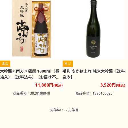
常温
常温
大吟醸＜南方＞極撰 1800ml（桐
毛利 さかほまれ 純米大吟醸【送料
箱入）【送料込み】【お届け不可
込み】
地域：北海道・沖縄・離島】
11,880円
3,520円
(税込)
(税込)
商品番号：3020100040
商品番号：1820100025
38
件中 1〜38件目