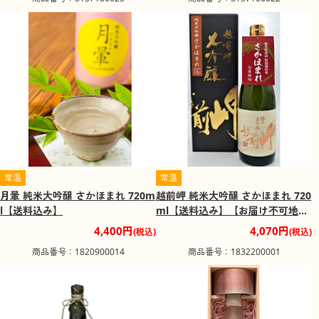
常温
常温
月暈 純米大吟醸 さかほまれ 720m
越前岬 純米大吟醸 さかほまれ 720
l【送料込み】
ml【送料込み】【お届け不可地
域：沖縄・離島】
4,400円
4,070円
(税込)
(税込)
商品番号：1820900014
商品番号：1832200001