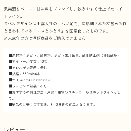
果実酒をベースに甘味料をブレンドし、飲みやすく仕上げたスイー
トワイン。
ラベルデザインは出雲大社の「八ツ足門」に彫刻された左甚五郎作
と言われている「リスとぶどう」を図案化したものです。
※未成年の方は酒類商品をご購入できません。
■原材料：ぶどう、酸味料、ぶどう果汁色素、酸化防止剤（亜硫酸塩）
■アルコール度数：12％
■アレルゲン表示：無し
■規格：550ml×4本
■サイズ(cm)：6.8×6.8×28
■ラッピング包装：不可
■おすすめの調理方法・用途：果物のタルト等、冬はホットワインとし
て。
■納品の目安：ご注文後、3～8日後の納品となります。
レビュー