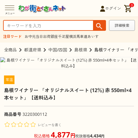
0
ログイン
詳細検索
注目ワード
お中元
当日出荷
銀座千疋屋
横浜馬車道あいす
全商品
都道府県
中国/四国
島根県
島根ワイナリー 「オリジ
常温
島根ワイナリー 「オリジナルスイート (12％) 赤 550ml×4
本セット」【送料込み】
商品番号
3220300112
レビューを書く
4,877
円
4,434
税込価格
税抜価格
円