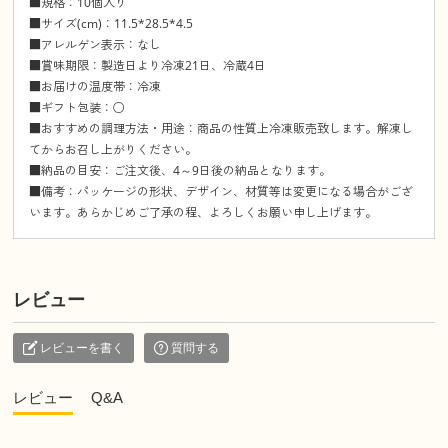
■規格：10個入り
■サイズ(cm)：11.5*28.5*4.5
■アレルゲン表示：なし
■賞味期限：製造日より冷凍21日、冷蔵4日
■お届けの温度帯：冷凍
■ギフト包装：○
■おすすめの調理方法・用途：商品の性質上冷凍販売致します。解凍し
てからお召し上がりください。
■納品の目安：ご注文後、4～9日後の納品となります。
■備考：パッケージの形状、デザイン、材質等は変更になる場合がござ
います。あらかじめご了承の程、よろしくお願い申し上げます。
レビュー
レビューを書く
質問する
レビュー
Q&A