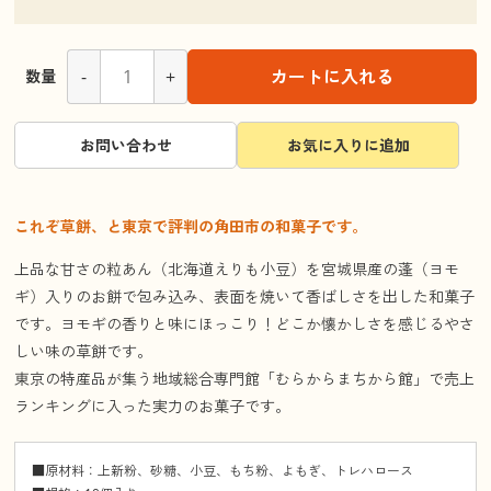
-
+
カートに入れる
数量
お問い合わせ
お気に入りに追加
これぞ草餅、と東京で評判の角田市の和菓子です。
上品な甘さの粒あん（北海道えりも小豆）を宮城県産の蓬（ヨモ
ギ）入りのお餅で包み込み、表面を焼いて香ばしさを出した和菓子
です。ヨモギの香りと味にほっこり！どこか懐かしさを感じるやさ
しい味の草餅です。
東京の特産品が集う地域総合専門館「むらからまちから館」で売上
ランキングに入った実力のお菓子です。
■原材料：上新粉、砂糖、小豆、もち粉、よもぎ、トレハロース