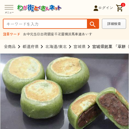
0
ログイン
詳細検索
注目ワード
お中元
当日出荷
銀座千疋屋
横浜馬車道あいす
全商品
都道府県
北海道/東北
宮城県
宮城県銘菓 「草餅