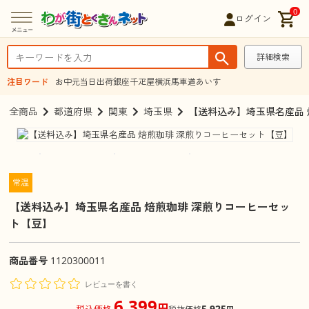
0
ログイン
詳細検索
注目ワード
お中元
当日出荷
銀座千疋屋
横浜馬車道あいす
全商品
都道府県
関東
埼玉県
【送料込み】埼玉県名産品 
常温
【送料込み】埼玉県名産品 焙煎珈琲 深煎りコーヒーセッ
ト【豆】
商品番号
1120300011
レビューを書く
6,399
円
5,925
税込価格