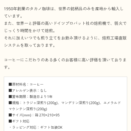
1950年創業のタカノ珈琲は、世界の銘柄品のみを産地から輸入し
ています。
また、世界一と評価の高いドイツプロバット社の焙煎機で、弱火で
じっくり時間をかけて焙煎。
それに加えいつでも煎り立てをお飲み頂けるように、焙煎工場直販
システムを取っております。
コーヒーにこだわりのある多くのお客様に高い評価を頂いておりま
す。
■原材料名：コーヒー
■アレルゲン表示：なし
■賞味期限：製造日より1年
■規格：トラジャ深煎り(200g)、マンデリン深煎り(200g)、エメラルド
マウンテン深煎り(200g)
■サイズ(mm)：箱 270×210×95
■ギフト対応
・ラッピング対応：ギフト包装OK