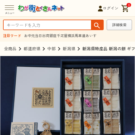
0
ログイン
詳細検索
注目ワード
お中元
当日出荷
銀座千疋屋
横浜馬車道あいす
全商品
都道府県
中部
新潟県
新潟県特産品 新潟の餅 ギ