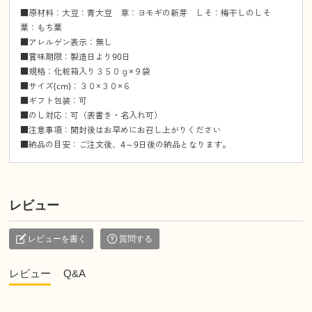
■原材料：大豆：青大豆 草：ヨモギの新芽 しそ：梅干しのしそ
粟：もち粟
■アレルゲン表示：無し
■賞味期限：製造日より90日
■規格：化粧箱入り３５０ｇ×９袋
■サイズ(cm)：３０×３０×６
■ギフト包装：可
■のし対応：可（表書き・名入れ可）
■注意事項：開封後はお早めにお召し上がりください
■納品の目安：ご注文後、4～9日後の納品となります。
レビュー
レビューを書く
質問する
レビュー
Q&A