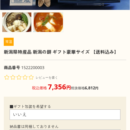
常温
新潟県特産品 新潟の餅 ギフト豪華サイズ 【送料込み】
商品番号
1522200003
レビューを書く
7,356
円
6,812
税込価格
税抜価格
円
■ギフト包装を希望する
納品書は同梱しておりません