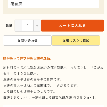
-
+
カートに入れる
数量
お問い合わせ
お気に入りに追加
腰があって伸びがある餅の逸品。
原材料のもち米は新潟県認証の特別栽培米「わたぼうし」「こがね
もち」の１００％使用。
草餅のヨモギは春のヨモギの新芽です。
豆餅の青大豆は地元の在来種で、コクがあります。
しそ餅のしそは梅干しのしそです。
白餅３５０ｇ×４、豆餅草餅しそ餅玄米餅粟餅 各３５０ｇ×１。