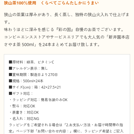
狭山茶100％使用 くらべてごらんたしかにうまい
狭山の茶葉は厚みがあり、長く蒸し、独特の狭山火入れで仕上げま
す。
味わうほどに深みを感じる『彩の国』自慢のお茶でございます。
コンビニエンスストアやサービスエリアでも大人気の「新井園本店
さやま茶 500ml」を24本まとめてお届け致します。
■原材料：緑茶、ビタミンC
■アレルゲン表示：無し
■賞味期限：製造日より270日
■規格：500ml×24本
■サイズ(cm)：箱：42×27.5×21
■ギフト対応：
・ラッピング対応：簡易包装のみOK
・熨斗：対応OK
・表書き：対応OK
・名入れ：対応NG
ラッピングをご希望される場合は「2.お支払い方法・お届け時間帯の指
定」ページ下部「お問い合わせ内容：」欄に、ラッピング希望とご記入