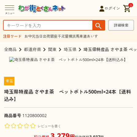
0
ログイン
詳細検索
注目ワード
お中元
当日出荷
銀座千疋屋
横浜馬車道あいす
全商品
都道府県
関東
埼玉県
埼玉県特産品 さやま茶 ペッ
常温
埼玉県特産品 さやま茶 ペットボトル500ml×24本【送料
込み】
商品番号
1120800002
レビューを書く
3,279
円
3,037
税込価格