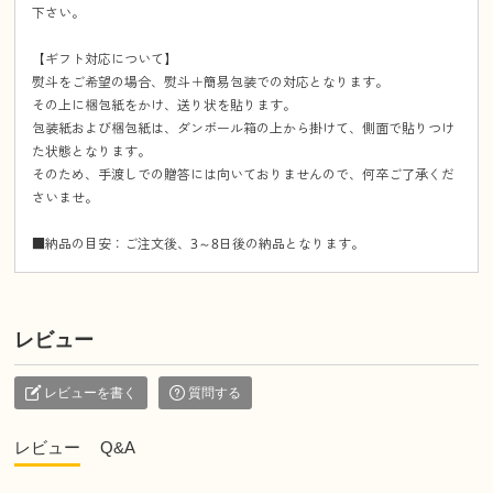
下さい。
【ギフト対応について】
熨斗をご希望の場合、熨斗＋簡易包装での対応となります。
その上に梱包紙をかけ、送り状を貼ります。
包装紙および梱包紙は、ダンボール箱の上から掛けて、側面で貼りつけ
た状態となります。
そのため、手渡しでの贈答には向いておりませんので、何卒ご了承くだ
さいませ。
■納品の目安：ご注文後、3～8日後の納品となります。
レビュー
レビューを書く
質問する
レビュー
Q&A