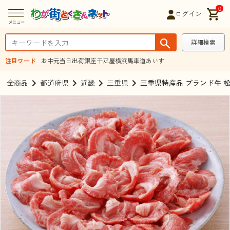
0
ログイン
詳細検索
注目ワード
お中元
当日出荷
銀座千疋屋
横浜馬車道あいす
全商品
都道府県
近畿
三重県
三重県特産品 ブランド牛 