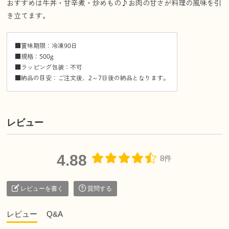
おすすめは牛丼・甘辛煮・炒めもの♪お肉の甘さが料理の風味を引
き立てます。
■賞味期限：冷凍90日
■規格：500g
■ラッピング包装：不可
■納品の目安：ご注文後、2～7日後の納品となります。
レビュー
4.88
8件
レビューを書く
質問する
レビュー
Q&A