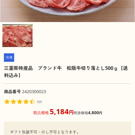
冷凍
三重県特産品 ブランド牛 松阪牛切り落とし500ｇ【送
料込み】
商品番号
2420300023
8件
5,184
円
4,800
税込価格
税抜価格
円
ギフト包装不可・のし不可となります。