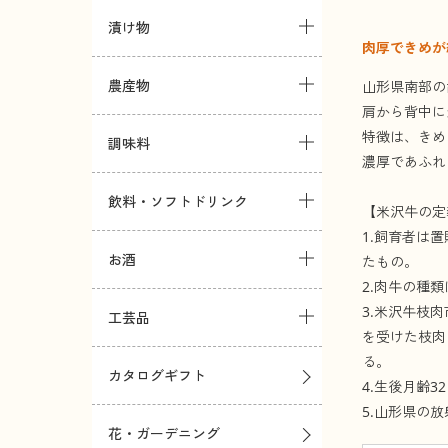
漬け物
肉厚できめが
農産物
山形県南部の
肩から背中に
特徴は、きめ
調味料
濃厚であふれ
飲料・ソフトドリンク
【米沢牛の定
1.飼育者は
お酒
たもの。
2.肉牛の種
3.米沢牛枝
工芸品
を受けた枝肉
る。
カタログギフト
4.生後月齢
5.山形県の
花・ガーデニング