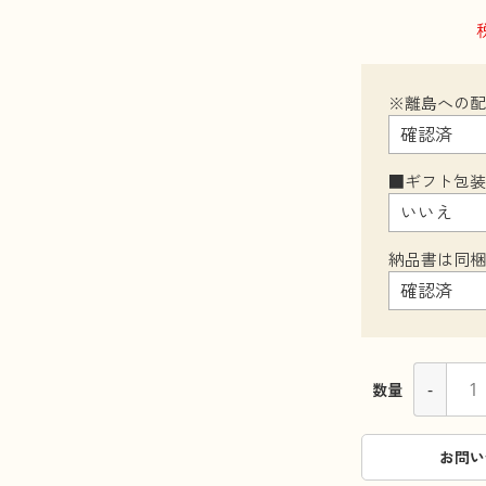
※離島への
■ギフト包
納品書は同
-
数量
お問い