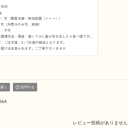
30日
g
装：可（簡易包装・発泡容器（トレー））
：可（外熨斗のみ可、短冊）
れ：不可
の調理方法・用途：焼いて少し脂が浮き出したら食べ頃です。
：ご注文後、2～7日後の納品となります。
お届けは出来かねます。ご了承下さいませ※
を書く
質問する
Q&A
レビュー投稿がありません