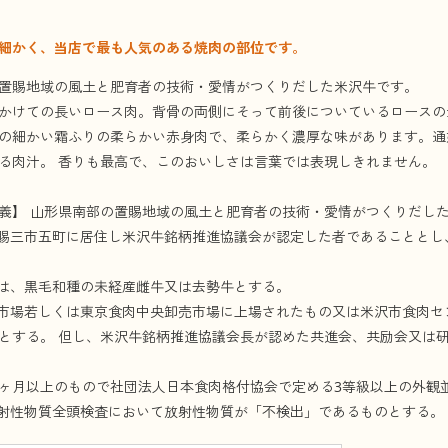
細かく、当店で最も人気のある焼肉の部位です。
置賜地域の風土と肥育者の技術・愛情がつくりだした米沢牛です。
かけての長いロース肉。背骨の両側にそって前後についているロースの
の細かい霜ふりの柔らかい赤身肉で、柔らかく濃厚な味があります。通
る肉汁。 香りも最高で、このおいしさは言葉では表現しきれません。
義】 山形県南部の置賜地域の風土と肥育者の技術・愛情がつくりだし
置賜三市五町に居住し米沢牛銘柄推進協議会が認定した者であることとし
類は、黒毛和種の未経産雌牛又は去勢牛とする。
肉市場若しくは東京食肉中央卸売市場に上場されたもの又は米沢市食肉
とする。 但し、米沢牛銘柄推進協議会長が認めた共進会、共励会又は
32ヶ月以上のもので社団法人日本食肉格付協会で定める3等級以上の外
放射性物質全頭検査において放射性物質が「不検出」であるものとする。