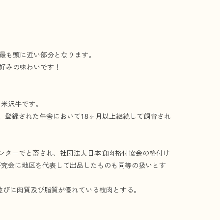
最も頭に近い部分となります。
好みの味わいです！
た米沢牛です。
、登録された牛舎において18ヶ月以上継続して飼育され
センターでと畜され、社団法人日本食肉格付協会の格付け
研究会に地区を代表して出品したものも同等の扱いとす
観並びに肉質及び脂質が優れている枝肉とする。