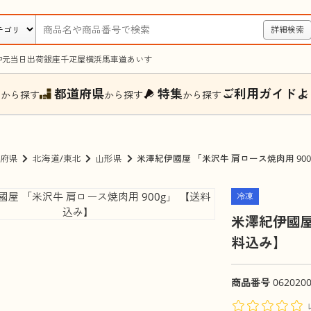
詳細検索
中元
当日出荷
銀座千疋屋
横浜馬車道あいす
ー
都道府県
特集
ご利用ガイド
よ
から探す
から探す
から探す
府県
北海道/東北
山形県
米澤紀伊國屋 「米沢牛 肩ロース焼肉用 90
冷凍
米澤紀伊國屋
料込み】
商品番号
062020