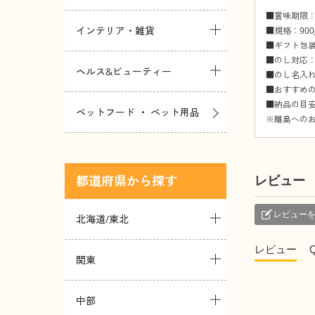
■賞味期限：
インテリア・雑貨
■規格：900
■ギフト包
■のし対応
ヘルス&ビューティー
■のし名入
■おすすめ
■納品の目安
ペットフード ・ ペット用品
※離島への
都道府県
レビュー
レビュー
北海道/東北
レビュー
関東
中部