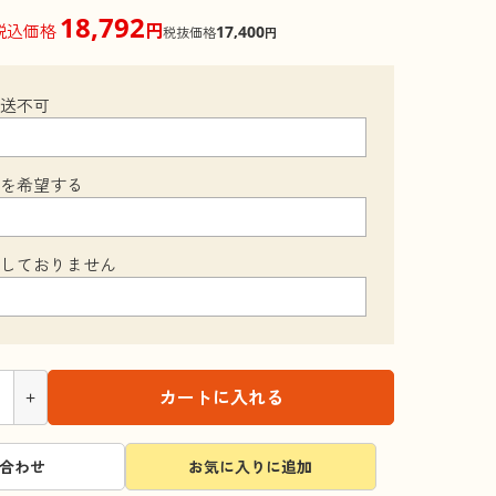
18,792
円
税込価格
17,400
税抜価格
円
配送不可
装を希望する
梱しておりません
+
カートに入れる
合わせ
お気に入りに追加