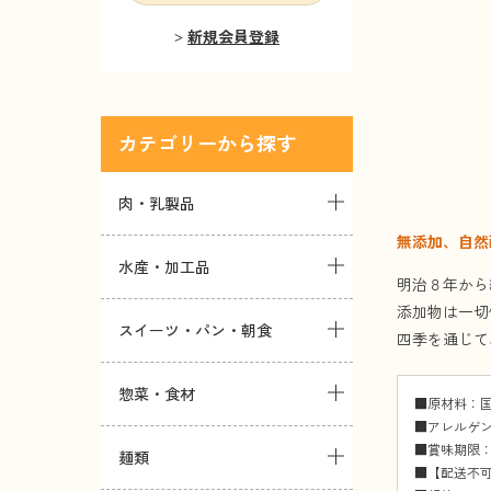
新規会員登録
カテゴリー
肉・乳製品
無添加、自然
水産・加工品
明治８年から
添加物は一切
スイーツ・パン・朝食
四季を通じて
惣菜・食材
■原材料：
■アレルゲ
■賞味期限：
麺類
■【配送不