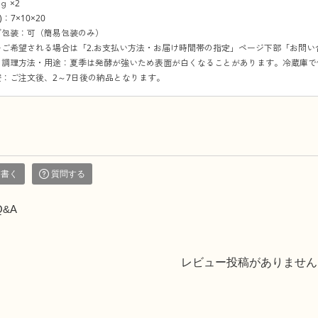
ｇ ×2
：7×10×20
グ包装：可（簡易包装のみ）
をご希望される場合は「2.お支払い方法・お届け時間帯の指定」ページ下部「お問
の調理方法・用途：夏季は発酵が強いため表面が白くなることがあります。冷蔵庫で
：ご注文後、2～7日後の納品となります。
を書く
質問する
Q&A
レビュー投稿がありません