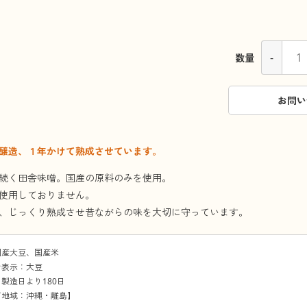
-
数量
お問い
醸造、１年かけて熟成させています。
続く田舎味噌。国産の原料のみを使用。
使用しておりません。
、じっくり熟成させ昔ながらの味を大切に守っています。
国産大豆、国産米
ン表示：大豆
製造日より180日
可地域：沖縄・離島】