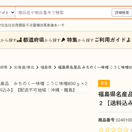
詳細検索
中元
当日出荷
銀座千疋屋
横浜馬車道あいす
ー
都道府県
特集
ご利用ガイド
よ
から探す
から探す
から探す
府県
北海道/東北
福島県
福島県名産品 みちのく一味噌 こうじ味噌8
常温
福島県名産品
２【送料込
商品番号
024010