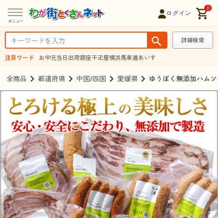
0
ログイン
詳細検索
注目ワード
お中元
当日出荷
銀座千疋屋
横浜馬車道あいす
全商品
都道府県
中国/四国
愛媛県
ゆうぼく無添加ハムソ