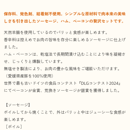
保存料、発色剤、結着剤不使用。シンプルな原材料で肉本来の美味
しさを引き出したソーセージ、ハム、ベーコンの贅沢セットです。
天然羊腸を使用しているのでパリッと食感が楽しめます。
香辛料は控えめでお肉の旨味を存分に楽しめるソーセージに仕上げ
ました。
ハム・ベーコンは、乾塩法で長期間漬け込むことにより味を凝縮さ
せ、じっくりと燻製しています。
無塩せき製法により、お肉の豊かな風味をご堪能いただけます。
（愛媛県産豚を100％使用）
世界で最も古いドイツの食品コンテスト『DLGコンテスト2024』
にてベーコンが金賞、荒挽きソーセージが銀賞を獲得しました。
【ソーセージ】
ボイルしてから焼くことで、外はパリッと中はジューシーな食感が
楽しめます。
［ボイル］