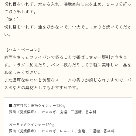
切れ目をいれず、水から入れ、沸騰直前に火を止め、２～３分経っ
て取り出します。
［焼く］
切れ目をいれず、油をひかないで、中火でしっかりと焼いてくださ
い。
【ハム・ベーコン】
表面をさっとフライパンで炙ることで香ばしさが一層引き立ちま
す。サラダに加えたり、パンに挟んだりして手軽に美味しい一品を
お楽しみください。
また濃厚な味わいと芳醇なスモークの香りが感じられますので、パ
スタなどの具材としてもおすすめです。
■原材料名：荒挽ウインナー120ｇ
豚肉（愛媛県産）、たまねぎ、食塩、三温糖、香辛料
ガーリックウインナー120ｇ
豚肉（愛媛県産）、たまねぎ、にんにく、食塩、三温糖、香辛料