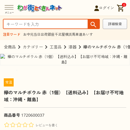
0
ログイン
詳細検索
注目ワード
お中元
当日出荷
銀座千疋屋
横浜馬車道あいす
全商品
カテゴリー
工芸品
漆器
欅のマルチボウル 赤（
常温
欅のマルチボウル 赤（1個）【送料込み】【お届け不可地
域：沖縄・離島】
商品番号
1720600037
レビューを書く