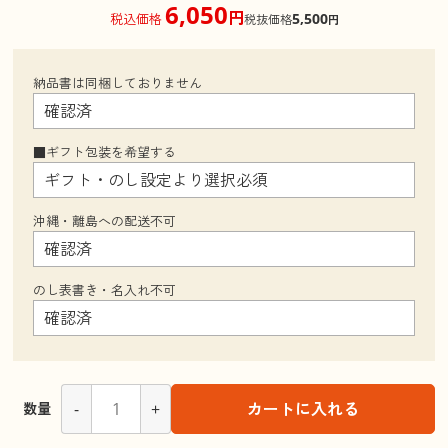
6,050
円
5,500
税込価格
税抜価格
円
納品書は同梱しておりません
■ギフト包装を希望する
沖縄・離島への配送不可
のし表書き・名入れ不可
-
+
カートに入れる
数量