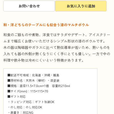
お問い合わせ
お気に入りに追加
和・洋どちらのテーブルにも似合う漆のマルチボウル
和食のご飯ものや煮物、洋食ではサラダやデザート、アイスクリー
ムまで幅広くお使いいただけるシンプル形状の漆のボウルです。
木の器は陶磁器やガラスに比べて熱伝導率が低いため、熱いものを
入れても器の外側が熱くなりにくく手にとても優しい。一方で中の
料理や飲み物は冷めにくいという特徴があります。
■配送不可地域：北海道・沖縄・離島
■原材料名：天然木（欅材）・漆塗装
■規格：直径11.5×7.0cm×1個 容量約210ml
■サイズ(mm)：115×115×70
■ギフト対応
・ラッピング対応：ギフト包装OK
・のし対応：のし対応OK
・表書き：対応NG