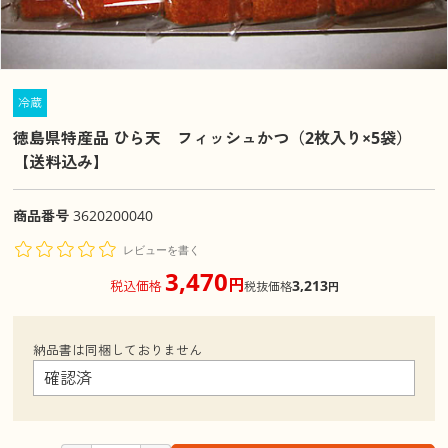
冷蔵
徳島県特産品 ひら天 フィッシュかつ（2枚入り×5袋）
【送料込み】
商品番号
3620200040
レビューを書く
3,470
円
3,213
税込価格
税抜価格
円
納品書は同梱しておりません