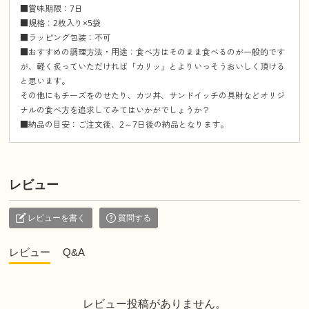
■賞味期限：7日
■規格：2枚入り×5袋
■ラッピング包装：不可
■おすすめの調理方法・用途：食べ方はそのまま食べるのが一般的です
が、軽く炙っていただければ「カリッ」とよりいっそうおいしく頂ける
と思います。
その他にもチーズをのせたり、カツ丼、サンドイッチの具財などオリジ
ナルの食べ方を追求してみてはいかがでしょうか？
■納品の目安：ご注文後、2～7日後の納品となります。
レビュー
レビューを書く
質問する
レビュー
Q&A
レビュー投稿がありません。