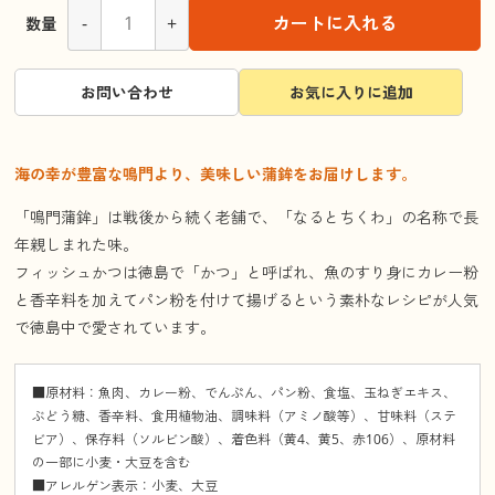
-
+
カートに入れる
数量
お問い合わせ
お気に入りに追加
海の幸が豊富な鳴門より、美味しい蒲鉾をお届けします。
「鳴門蒲鉾」は戦後から続く老舗で、「なるとちくわ」の名称で長
年親しまれた味。
フィッシュかつは徳島で「かつ」と呼ばれ、魚のすり身にカレー粉
と香辛料を加えてパン粉を付けて揚げるという素朴なレシピが人気
で徳島中で愛されています。
■原材料：魚肉、カレー粉、でんぷん、パン粉、食塩、玉ねぎエキス、
ぶどう糖、香辛料、食用植物油、調味料（アミノ酸等）、甘味料（ステ
ビア）、保存料（ソルビン酸）、着色料（黄4、黄5、赤106）、原材料
の一部に小麦・大豆を含む
■アレルゲン表示：小麦、大豆