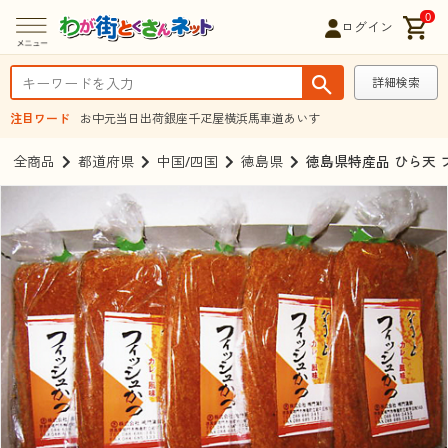
0
ログイン
詳細検索
注目ワード
お中元
当日出荷
銀座千疋屋
横浜馬車道あいす
全商品
都道府県
中国/四国
徳島県
徳島県特産品 ひら天 