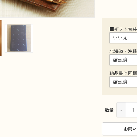
■ギフト包
北海道・沖
納品書は同
-
数量
お問い