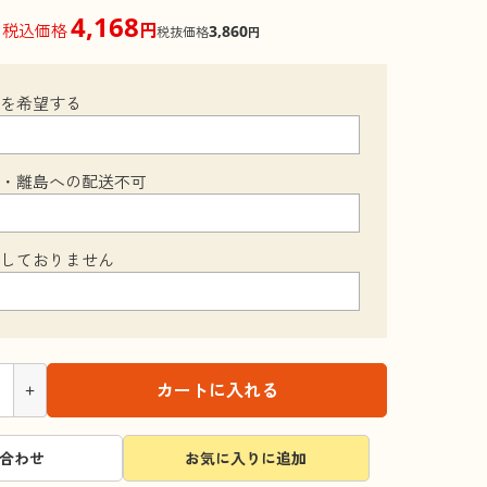
4,168
円
税込価格
3,860
税抜価格
円
装を希望する
縄・離島への配送不可
梱しておりません
+
カートに入れる
合わせ
お気に入りに追加