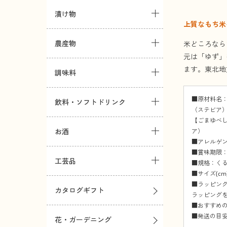
漬け物
上質なもち米
農産物
米どころなら
元は「ゆず」
ます。東北地
調味料
■原材料名
飲料・ソフトドリンク
（ステビア
【ごまゆべ
ア）
お酒
■アレルゲン
■賞味期限：
工芸品
■規格：くる
■サイズ(cm)
■ラッピン
カタログギフト
ラッピング
■おすすめ
■発送の目安
花・ガーデニング