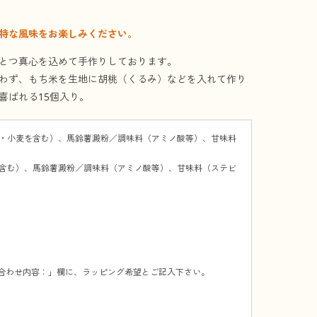
特な風味をお楽しみください。
とつ真心を込めて手作りしております。
わず、もち米を生地に胡桃（くるみ）などを入れて作り
喜ばれる15個入り。
・小麦を含む）、馬鈴薯澱粉／調味料（アミノ酸等）、甘味料
含む）、馬鈴薯澱粉／調味料（アミノ酸等）、甘味料（ステビ
い合わせ内容：」欄に、ラッピング希望とご記入下さい。