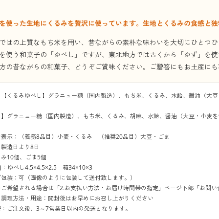
を使った生地にくるみを贅沢に使っています。生地とくるみの食感と独
ではの上質なもち米を用い、昔ながらの素朴な味わいを大切にひとつひ
を使う和菓子の「ゆべし」ですが、東北地方では古くから「ゆず」を使
方の昔ながらの和菓子、どうぞご賞味ください。ご贈答にもお土産にも
：【くるみゆべし】グラニュー糖（国内製造）、もち米、くるみ、水飴、醤油（大豆
）
し】グラニュー糖（国内製造）、もち米、くるみ、胡麻、水飴、醤油（大豆・小麦を
表示：（義務8品目）小麦・くるみ （推奨20品目）大豆・ごま
製造日より8日
み10個、ごま5個
：ゆべし4.5×4.5×2.5 箱34×10×3
グ包装：可（画像のように包装して送付致します。）
をご希望される場合は「2.お支払い方法・お届け時間帯の指定」ページ下部「お問
の調理方法・用途：開封後はお早めにお召し上がりください
：ご注文後、3～7営業日以内の発送となります。