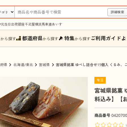
詳細検索
中元
当日出荷
銀座千疋屋
横浜馬車道あいす
ー
都道府県
特集
ご利用ガイド
よ
から探す
から探す
から探す
府県
北海道/東北
宮城県
宮城県銘菓 ゆべし詰合せ15個入 くるみ
常温
宮城県銘菓 
料込み】【
商品番号
042070