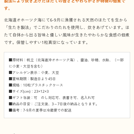
製法により炊き上げたほたての旨さとやわらかさが特徴の佃煮で
す。
北海道オホーツク海にて6-9月に漁獲される天然のほたてを生から
「生たき製法」でこだわりのたれを使用し、炊きあげています。ほ
たて自体から出る旨味と優しい風味が生きたやわらかな食感の佃煮
です。保管しやすい1粒真空になっています。
■原材料：帆立（北海道沖オホーツク海）、醤油、砂糖、水飴、（一部
に小麦・大豆を含む）
■アレルゲン表示：小麦、大豆
■賞味期限：製造日より45日
■規格：10粒プラスチックケース
■サイズ(cm)：23×12×3
■ギフト包装：可 のし対応可、表書き可、名入れ可
■納品の目安：ご注文後、3～7日後の納品となります。
■備考：7-9月の夏季は冷蔵便での配送