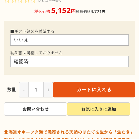
レビューを書く
5,152
円
4,771
税込価格
税抜価格
円
■ギフト包装を希望する
納品書は同梱しておりません
-
+
カートに入れる
数量
お問い合わせ
お気に入りに追加
北海道オホーツク海で漁獲される天然のほたてを生から「生たき」