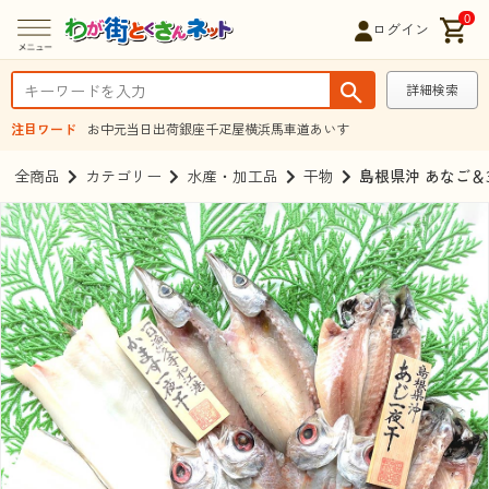
0
ログイン
詳細検索
注目ワード
お中元
当日出荷
銀座千疋屋
横浜馬車道あいす
全商品
カテゴリー
水産・加工品
干物
島根県沖 あなご＆