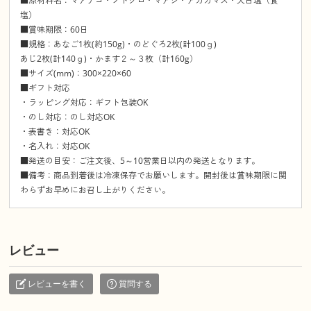
■原材料名：マアナゴ・ノドグロ・マアジ・アカカマス・天日塩（食
塩）
■賞味期限：60日
■規格：あなご1枚(約150g)・のどぐろ2枚(計100ｇ)
あじ2枚(計140ｇ)・かます２～３枚（計160g）
■サイズ(mm)：300×220×60
■ギフト対応
・ラッピング対応：ギフト包装OK
・のし対応：のし対応OK
・表書き：対応OK
・名入れ：対応OK
■発送の目安：ご注文後、5～10営業日以内の発送となります。
■備考：商品到着後は冷凍保存でお願いします。開封後は賞味期限に関
わらずお早めにお召し上がりください。
レビュー
レビューを書く
質問する