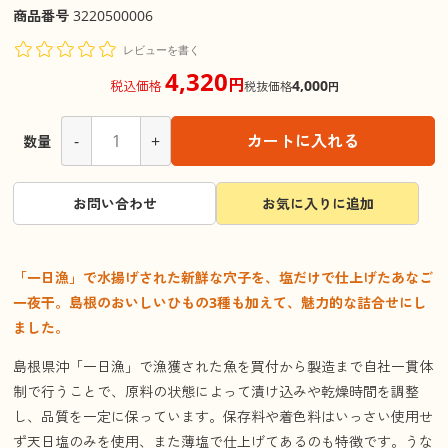
商品番号
3220500006
レビューを書く
4,320
円
4,000
税込価格
税抜価格
円
-
+
カートに入れる
数量
お問い合わせ
お気に入りに追加
「一日漁」で水揚げされた新鮮な穴子を、塩だけで仕上げたあなご
一夜干。島根のおいしいひもの3種も加えて、魅力的な詰合せにし
ました。
島根県沖「一日漁」で漁獲された魚を買付から製造まで自社一貫体
制で行うことで、原料の状態によって漬け込みや乾燥時間を調整
し、品質を一定に保っています。保存料や着色料はいっさい使用せ
ず天日塩のみを使用、また薄塩で仕上げてあるのも特徴です。うな