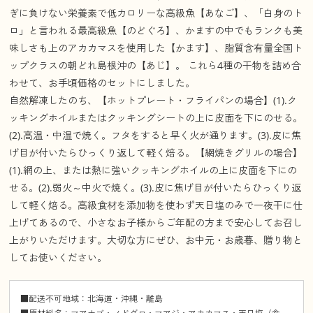
ぎに負けない栄養素で低カロリーな高級魚【あなご】、「白身のト
ロ」と言われる最高級魚【のどぐろ】、かますの中でもランクも美
味しさも上のアカカマスを使用した【かます】、脂質含有量全国ト
ップクラスの朝どれ島根沖の【あじ】。 これら4種の干物を詰め合
わせて、お手頃価格のセットにしました。
自然解凍したのち、【ホットプレート・フライパンの場合】(1).ク
ッキングホイルまたはクッキングシートの上に皮面を下にのせる。
(2).高温・中温で焼く。フタをすると早く火が通ります。(3).皮に焦
げ目が付いたらひっくり返して軽く焙る。【網焼きグリルの場合】
(1).網の上、または熱に強いクッキングホイルの上に皮面を下にの
せる。(2).弱火～中火で焼く。(3).皮に焦げ目が付いたらひっくり返
して軽く焙る。高級食材を添加物を使わず天日塩のみで一夜干に仕
上げてあるので、小さなお子様からご年配の方まで安心してお召し
上がりいただけます。大切な方にぜひ、お中元・お歳暮、贈り物と
してお使いください。
■配送不可地域：北海道・沖縄・離島