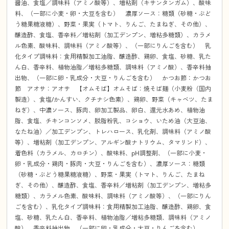
醤油、食塩／調味料（アミノ酸等）、増粘剤（キサンタンガム）、酸味
料、（一部に小麦・卵・大豆を含む） 濃厚ソース：糖類（砂糖・ぶど
う糖果糖液糖）、野菜・果実（トマト、りんご、たまねぎ、その他）、
醸造酢、食塩、香辛料／増粘剤（加工デンプン、増粘多糖類）、カラメ
ル色素、酸味料、調味料（アミノ酸等）、（一部にりんごを含む） 乳
化タイプ調味料：食用精製加工油脂、醸造酢、鶏卵、食塩、砂糖、乳た
ん白、香辛料、植物油脂／増粘多糖類、調味料（アミノ酸）、香辛料抽
出物、（一部に卵・乳成分・大豆・りんごを含む） かつお節：かつお
節 アオサ：アオサ 【オムそば】オムそば：焼そば麺（小麦粉（国内
製造）、食塩/かんすい、クチナシ色素）、鶏卵、野菜（キャベツ、たま
ねぎ）、中濃ソース、豚肉、卵加工製品、卵白、還元水あめ、植物油
脂、食塩、チキンコンソメ、脱脂粉乳、コショウ、いため油（大豆油、
なたね油）／加工デンプン、トレハロース、乳化剤、調味料（アミノ酸
等）、増粘剤（加工デンプン、アルギン酸ナトリウム、タマリンド）、
着色料（カラメル、カロチン）、酸味料、pH調整剤、（一部に小麦・
卵・乳成分・鶏肉・豚肉・大豆・りんごを含む）、濃厚ソース：糖類
（砂糖・ぶどう糖果糖液糖）、野菜・果実（トマト、りんご、たまね
ぎ、その他）、醸造酢、食塩、香辛料／増粘剤（加工デンプン、増粘多
糖類）、カラメル色素、酸味料、調味料（アミノ酸等）、（一部にりん
ごを含む）、乳化タイプ調味料：食用精製加工油脂、醸造酢、鶏卵、食
塩、砂糖、乳たん白、香辛料、植物油脂／増粘多糖類、調味料（アミノ
酸）、香辛料抽出物、（一部に卵・乳成分・大豆・りんごを含む）