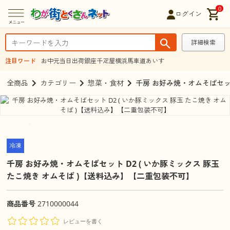
0
ログイン
詳細検索
注目ワード
お中元
当日出荷
銀座千疋屋
横浜馬車道あいす
全商品
カテゴリー
惣菜・食材
千房 お好み焼・オムそばセット
冷凍
千房 お好み焼・オムそばセット D2 ( いか豚ミックス 豚玉
たこ焼き オムそば )【送料込み】【二重包装不可】
商品番号
2710000044
レビューを書く