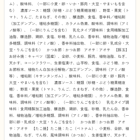
ム）、酸味料、（一部に小麦・卵・いか・豚肉・大豆・やまいもを含
む） 濃厚ソース：糖類（砂糖・ぶどう糖果糖液糖）、野菜・果実（ト
マト、りんご、たまねぎ、その他）、醸造酢、食塩、香辛料／増粘剤
（加工デンプン、増粘多糖類）、カラメル色素、酸味料、調味料（アミ
ノ酸等）、（一部にりんごを含む） 乳化タイプ調味料：食用精製加工
油脂、醸造酢、鶏卵、食塩、砂糖、乳たん白、香辛料、植物油脂／増粘
多糖類、調味料（アミノ酸）、香辛料抽出物、（一部に卵・乳成分・大
豆・りんごを含む） かつお節：かつお節 アオサ：アオサ 【豚玉】
お好み焼：キャベツ（国産）、全卵、小麦粉、豚肉、植物油脂、ねぎ、
天かす、コーンフラワー、生姜塩漬け、山芋粉、食塩、ぶどう糖、かつ
お節粉末、植物たん白加水分解物／加工デンプン、調味料（アミノ酸
等）、増粘剤（キサンタンガム）、酸味料、（一部に小麦・卵・豚肉・
大豆・やまいもを含む） 濃厚ソース：糖類（砂糖・ぶどう糖果糖液
糖）、野菜・果実（トマト、りんご、たまねぎ、その他）、醸造酢、食
塩、香辛料／増粘剤（加工デンプン、増粘多糖類）、カラメル色素、酸
味料、調味料（アミノ酸等）、（一部にりんごを含む） 乳化タイプ調
味料：食用精製加工油脂、醸造酢、鶏卵、食塩、砂糖、乳たん白、香辛
料、植物油脂／増粘多糖類、調味料（アミノ酸）、香辛料抽出物、（一
部に卵・乳成分・大豆・りんごを含む） かつお節：かつお節 アオ
サ：アオサ 【たこ焼】たこ焼：たこ（ベトナム）、小麦粉、全卵、植
物油脂、ねぎ、でん粉、風味調味料（かつお）、生姜塩漬け、天かす、