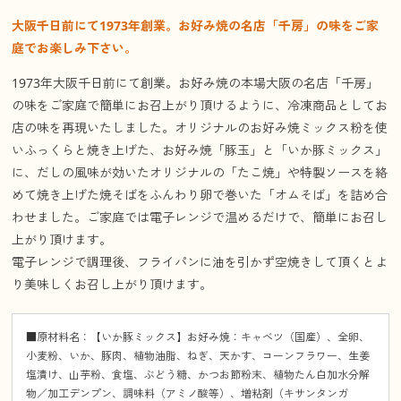
大阪千日前にて1973年創業。お好み焼の名店「千房」の味をご家
庭でお楽しみ下さい。
1973年大阪千日前にて創業。お好み焼の本場大阪の名店「千房」
の味をご家庭で簡単にお召上がり頂けるように、冷凍商品としてお
店の味を再現いたしました。オリジナルのお好み焼ミックス粉を使
いふっくらと焼き上げた、お好み焼「豚玉」と「いか豚ミックス」
に、だしの風味が効いたオリジナルの「たこ焼」や特製ソースを絡
めて焼き上げた焼そばをふんわり卵で巻いた「オムそば」を詰め合
わせました。ご家庭では電子レンジで温めるだけで、簡単にお召し
上がり頂けます。
電子レンジで調理後、フライパンに油を引かず空焼きして頂くとよ
り美味しくお召し上がり頂けます。
■原材料名：【いか豚ミックス】お好み焼：キャベツ（国産）、全卵、
小麦粉、いか、豚肉、植物油脂、ねぎ、天かす、コーンフラワー、生姜
塩漬け、山芋粉、食塩、ぶどう糖、かつお節粉末、植物たん白加水分解
物／加工デンプン、調味料（アミノ酸等）、増粘剤（キサンタンガ