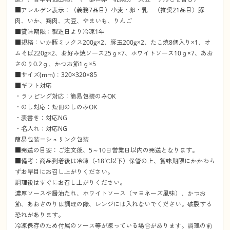
■アレルゲン表示：（義務7品目）小麦・卵・乳 （推奨21品目）豚
肉、いか、鶏肉、大豆、やまいも、りんご
■賞味期限：製造日より冷凍1年
■規格：いか豚ミックス200g×2、豚玉200g×2、たこ焼8個入り×1、オ
ムそば220g×2、お好み焼ソース25ｇ×7、ホワイトソース10ｇ×7、あお
さのり0.2ｇ、かつお節1ｇ×5
■サイズ(mm)：320×320×85
■ギフト対応
・ラッピング対応：簡易包装のみOK
・のし対応：短冊のしのみOK
・表書き：対応NG
・名入れ：対応NG
簡易包装＝シュリンク包装
■発送の目安：ご注文後、5～10日営業日以内の発送となります。
■備考：商品到着後は冷凍（-18℃以下）保管の上、賞味期限にかかわら
ずお早目にお召し上がりください。
調理後はすぐにお召し上がりください。
濃厚ソースや醤油たれ、ホワイトソース（マヨネーズ風味）、かつお
節、あおさのりは調理の際、レンジには入れないでください。破裂する
恐れがあります。
冷凍保存のため付属のソース等が凍っている場合があります。調理の前