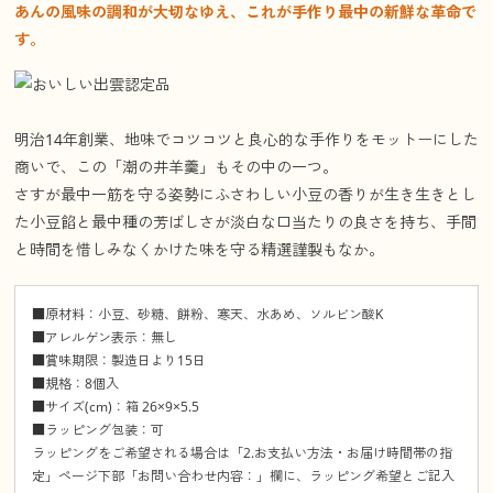
あんの風味の調和が大切なゆえ、これが手作り最中の新鮮な革命で
す。
明治14年創業、地味でコツコツと良心的な手作りをモットーにした
商いで、この「潮の井羊羹」もその中の一つ。
さすが最中一筋を守る姿勢にふさわしい小豆の香りが生き生きとし
た小豆餡と最中種の芳ばしさが淡白な口当たりの良さを持ち、手間
と時間を惜しみなくかけた味を守る精選謹製もなか。
■原材料：小豆、砂糖、餅粉、寒天、水あめ、ソルビン酸K
■アレルゲン表示：無し
■賞味期限：製造日より15日
■規格：8個入
■サイズ(cm)：箱 26×9×5.5
■ラッピング包装：可
ラッピングをご希望される場合は「2.お支払い方法・お届け時間帯の指
定」ページ下部「お問い合わせ内容：」欄に、ラッピング希望とご記入