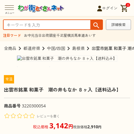
0
ログイン
詳細検索
注目ワード
お中元
当日出荷
銀座千疋屋
横浜馬車道あいす
全商品
都道府県
中国/四国
島根県
出雲市銘菓 和菓子 潮
常温
出雲市銘菓 和菓子 潮の井もなか ８ヶ入【送料込み】
商品番号
3220300054
レビューを書く
3,142
円
2,910
税込価格
税抜価格
円