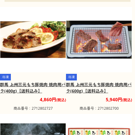
群馬県前橋市柏倉町にある群馬県立の植物園。年7回の花ま
つりがあり、赤城山の南麓、総面積１８．４ヘクタールの
敷地に広がる園内は、オールシーズン花が咲いています。
春はフラトピア大花壇で20万球のチューリップが咲きま
す。冬は、数十万～100万個のイルミネーションが行われま
す。
草津温泉
群馬県吾妻郡草津町にある温泉。林羅山の日本三名泉に数
えられています。江戸時代の温泉番付では当時の最高位で
ある東大関に格付けされた、日本を代表する名泉の一つで
す。上毛カルタの「く」の札に、「草津（くさづ）よいと
こ薬の温泉（いでゆ）」と歌われています。草津の読み方
冷凍
冷凍
は「くさづ」。
群馬 上州三元もち豚焼肉 焼肉用バ
群馬 上州三元もち豚焼肉 焼肉用バ
高崎城址公園
ラ(400g)【送料込み】
ラ(600g)【送料込み】
井伊直政が家康の命を受け高崎に城を構え、その後安藤家
4,860円
5,940円
(税込)
(税込)
が3代77年間城主をつとめ、この時期に城が完成しました。
今も残るお堀の周辺は桜の名所になっています。
商品番号：2712802727
商品番号：2712802700
太田市北部運動公園
太田市の北部に位置する公園面積約１９ｈａの広大な公園
です。毎年春には250本の桜、市民ボランティアにより植栽