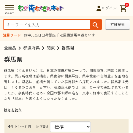
0
ログイン
詳細検索
注目ワード
お中元
当日出荷
銀座千疋屋
横浜馬車道あいす
全商品
都道府県
関東
群馬県
群馬県
群馬県（ぐんまけん）は、日本の都道府県の一つで、関東地方北西部に位置し
ます。県庁所在地は前橋市。県南部に関東平野、県中北部に自然豊かな山地を
有します。県名は、前橋が属していた群馬郡から採用されました。群馬郡は元
は「くるまのこおり」と言い、藤原京木簡では「車」の一字で表記されていま
したが、奈良時代の初めに全国の郡や郷の名を二文字の好字で表記することと
なり「群馬」と書くようになったなりました。
続きを読む
観光情報
見所、観光名所
ぐんまフラワーパーク
4
並び替え
件中 1〜4件目