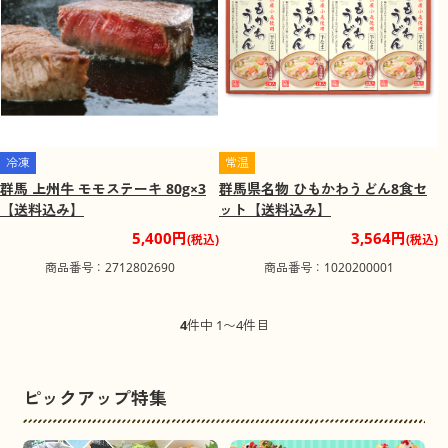
された芝桜、ポピーが約4.6ヘクタールの丘陵地一面に咲き
競い、続いて３万２千本のツツジが開花します。10月から
翌年の1月まではイルミネーションが見られます。
冷凍
常温
群馬 上州牛 モモステーキ 80g×3
群馬県名物 ひもかわうどん8食セ
【送料込み】
ット【送料込み】
5,400円
3,564円
(税込)
(税込)
商品番号：2712802690
商品番号：1020200001
4
件中 1〜4件目
ピックアップ特集