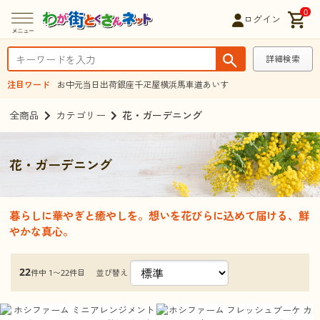
0
ログイン
詳細検索
注目ワード
お中元
当日出荷
銀座千疋屋
横浜馬車道あいす
全商品
カテゴリー
花・ガーデニング
花・ガーデニング
暮らしに華やぎと癒やしを。想いを花びらに込めて届ける、鮮
やかな真心。
22
並び替え
件中 1〜22件目