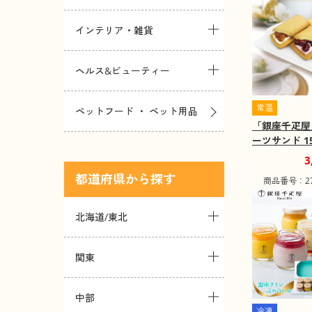
インテリア・雑貨
ヘルス&ビューティー
常温
ペットフード ・ ペット用品
「銀座千疋屋
ーツサンド 1
お菓子 詰め
3
込み】
都道府県
商品番号：271
北海道/東北
関東
中部
冷凍