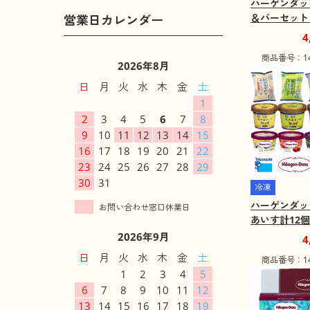
ハーゲンダッ
＆バーセット 
イーツ アイ
4
【送料込み】
商品番号：141
可地域：離島
2026年8月
日
月
火
水
木
金
土
1
2
3
4
5
6
7
8
9
10
11
12
13
14
15
16
17
18
19
20
21
22
23
24
25
26
27
28
29
30
31
冷凍
ハーゲンダッ
あいす計12個
5 スイーツ 
2026年9月
4
込み】【お届
日
月
火
水
木
金
土
商品番号：141
域：離島】
1
2
3
4
5
6
7
8
9
10
11
12
13
14
15
16
17
18
19