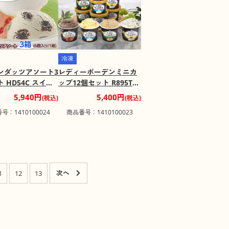
冷凍
ンダッツアソート3
レディーボーデンミニカ
 HD54C スイー
ップ12個セット R895T
イスクリーム【送料
スイーツ アイスクリーム
5,940円
5,400円
(税込)
(税込)
【お届け不可地
【送料込み】【お届け不
号：1410100024
商品番号：1410100023
島】
可地域：離島】
1
12
13