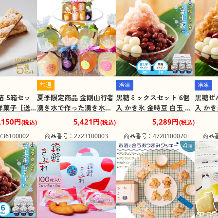
常温
冷凍
冷凍
金箔 5箱セッ
夏季限定商品 金剛山行者
黒糖ミックスセット 6個
黒糖ぜ
 洋菓子【送料
湧き水で作った湧き水ゼ
入 かき氷 金時豆 白玉 ぜ
入 かき
け不可地
リー ８点セット 洋菓子
んざい 富士家 沖縄【送料
んざい
,150円
5,421円
5,289円
(税込)
(税込)
(税込)
離島】
【送料込み】【お届け不
込み】【二重包装不可】
込み】
6100002
商品番号：2723100003
商品番号：4720100070
商品番
可地域：北海道・沖縄・
【お届け不可地域：一部
【お届
離島】
離島】
離島】