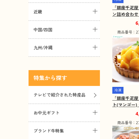
「銀座千疋屋
近畿
ン詰め合わせ
【送料込み】
6
中国/四国
商品番号：271
九州/沖縄
特集
冷凍
テレビで紹介された特産品
「銀座千疋屋
ト(マンゴー)
料込み】
お中元ギフト
4
商品番号：271
ブランド牛特集