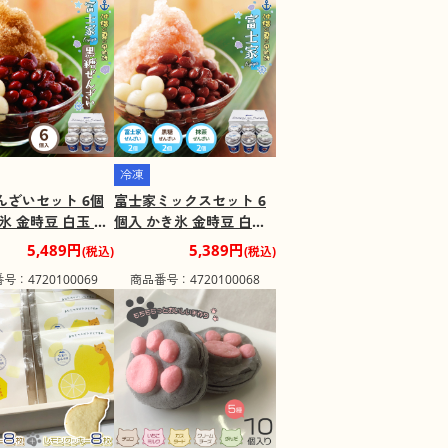
冷凍
んざいセット 6個
富士家ミックスセット 6
氷 金時豆 白玉 ぜ
個入 かき氷 金時豆 白玉
 富士家 沖縄【送料
ぜんざい 富士家 沖縄【送
5,489円
5,389円
(税込)
(税込)
【二重包装不可】
料込み】【二重包装不
号：4720100069
商品番号：4720100068
け不可地域：一部
可】【お届け不可地域：
一部離島】