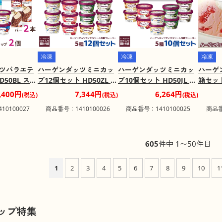
冷凍
冷凍
冷凍
ツバラエテ
ハーゲンダッツミニカッ
ハーゲンダッツミニカッ
ハーゲ
50BL スイ
プ12個セット HD50ZL ス
プ10個セット HD50JL ス
箱セット
クリーム【送
イーツ アイスクリーム
イーツ アイスクリーム
ツ ア
,400円
7,344円
6,264円
(税込)
(税込)
(税込)
届け不可地
【送料込み】【お届け不
【送料込み】【お届け不
込み】
0100027
商品番号：1410100026
商品番号：1410100025
商品番
可地域：離島】
可地域：離島】
域：離
605
件中 1〜50件目
1
2
3
4
5
6
7
8
9
10
1
ップ特集