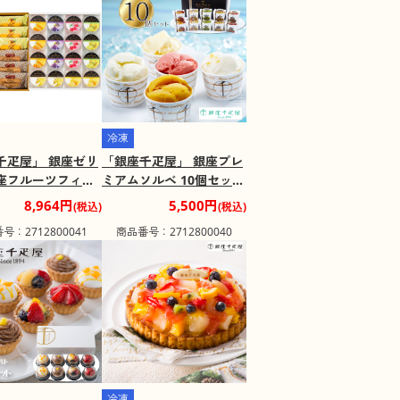
冷凍
千疋屋」 銀座ゼリ
「銀座千疋屋」 銀座プレ
座フルーツフィナ
ミアムソルベ 10個セット
 セット 焼き菓子
詰め合わせ【送料込み】
8,964円
5,500円
(税込)
(税込)
 詰め合わせ【送料
号：2712800041
商品番号：2712800040
冷凍