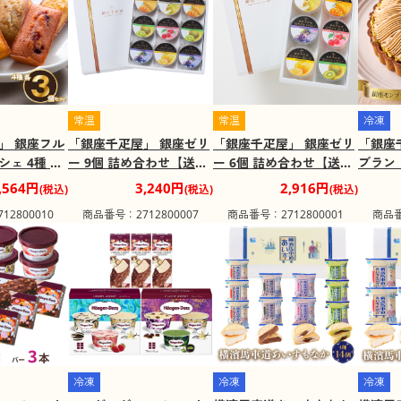
常温
常温
冷凍
」 銀座フル
「銀座千疋屋」 銀座ゼリ
「銀座千疋屋」 銀座ゼリ
「銀座
ェ 4種 各
ー 9個 詰め合わせ【送料
ー 6個 詰め合わせ【送料
ブラン
き菓子 お菓
込み】
込み】
,564円
3,240円
2,916円
(税込)
(税込)
(税込)
せ【送料込
2800010
商品番号：2712800007
商品番号：2712800001
商品番
冷凍
冷凍
冷凍