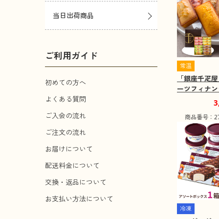
当日出荷商品
ご利用ガイド
常温
「銀座千疋屋
初めての方へ
ーツフィナンシ
3個セット 焼
よくある質問
3
子 詰め合わ
ご入会の流れ
商品番号：271
み】
ご注文の流れ
お届けについて
配送料金について
交換・返品について
お支払い方法について
冷凍