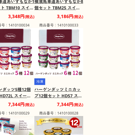
車道あいすもなか1
横濱馬車道あいすもなか8
ト TBM10 スイー
個セット TBM25 スイー
イス【送料込み】
ツ アイス【送料込み】
3,348円
3,186円
(税込)
(税込)
け不可地域：離
【お届け不可地域：離
号：1410100034
商品番号：1410100033
島】
冷凍
ンダッツ5種12個
ハーゲンダッツミニカッ
HD72L スイーツ
プ12個セット HD57 スイ
クリーム【送料込
ーツ アイスクリーム【送
7,344円
7,344円
(税込)
(税込)
お届け不可地域：
料込み】【お届け不可地
号：1410100029
商品番号：1410100028
域：離島】