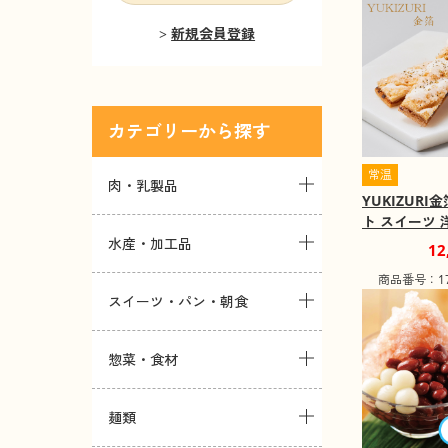
新規会員登録
カテゴリー
常温
肉・乳製品
YUKIZURI
ト スイーツ
込み】【お届
水産・加工品
12
域：船経由の
商品番号：173
スイーツ・パン・朝食
惣菜・食材
麺類