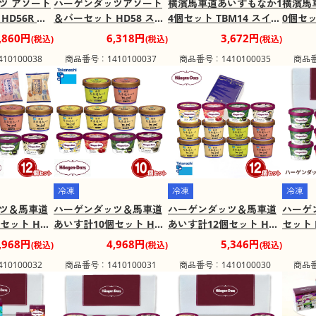
ツ アソート
ハーゲンダッツアソート
横濱馬車道あいすもなか1
横濱馬
HD56R ス
＆バーセット HD58 スイ
4個セット TBM14 スイー
0個セッ
スクリーム
ーツ アイス【送料込み】
ツ アイス【送料込み】
ツ ア
,860円
6,318円
3,672円
(税込)
(税込)
(税込)
【お届け不
【お届け不可地域：離
【お届け不可地域：離
【お届
0100038
商品番号：1410100037
商品番号：1410100035
商品番
】
島】
島】
島】
冷凍
冷凍
冷凍
ツ＆馬車道
ハーゲンダッツ＆馬車道
ハーゲンダッツ＆馬車道
ハーゲ
セット HT8
あいす計10個セット HT6
あいす計12個セット HT3
セット 
アイス【送料
5 スイーツ アイス【送料
4 スイーツ アイス【送料
アイス
,968円
4,968円
5,346円
(税込)
(税込)
(税込)
け不可地
込み】【お届け不可地
込み】【お届け不可地
み】【
0100032
商品番号：1410100031
商品番号：1410100030
商品番
域：離島】
域：離島】
離島】