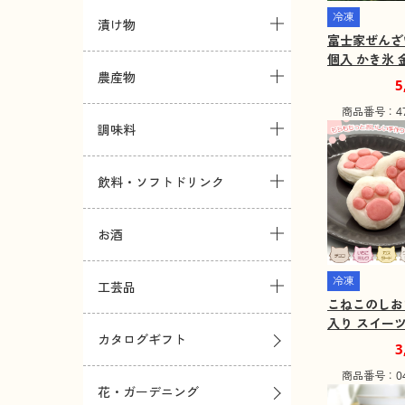
冷凍
漬け物
富士家ぜんざ
個入 かき氷 
農産物
ぜんざい 富
5
料込み】【二
商品番号：472
可】【お届け
調味料
一部離島】
飲料・ソフトドリンク
お酒
冷凍
工芸品
こねこのしお
入り スイーツ
カタログギフト
コ 猫【送料
3
包装不可】【
商品番号：042
地域：北海道
花・ガーデニング
島】