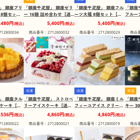
」 銀座プリ
「銀座千疋屋」 銀座ゼリ
「銀座千疋屋」 銀座フル
「銀座
 8個セット
ー 16個 詰め合わせ【送
ーツ大福 8個セット【送
フルーツ
料込み】
料込み】
個セッ
,480円
5,400円
5,400円
(税込)
(税込)
(税込)
料込み
2800034
商品番号：2712800032
商品番号：2712800029
商品番
冷凍
冷凍
常温
」 銀座タル
「銀座千疋屋」 ストロベ
「銀座千疋屋」 銀座ミル
「銀座
 ケーキ【送
リーアイスケーキ【送料
フィーユアイス クリーム
キー 3
込み】
スイーツ 9個セット 詰め
子 お
,536円
4,860円
4,860円
(税込)
(税込)
(税込)
合わせ【送料込み】
料込み
2800022
商品番号：2712800021
商品番号：2712800019
商品番