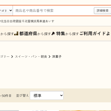
詳細検索
中元
当日出荷
銀座千疋屋
横浜馬車道あいす
ー
都道府県
特集
ご利用ガイド
よ
から探す
から探す
から探す
ゴリー
スイーツ・パン・朝食
洋菓子
並び替え
〜50件目