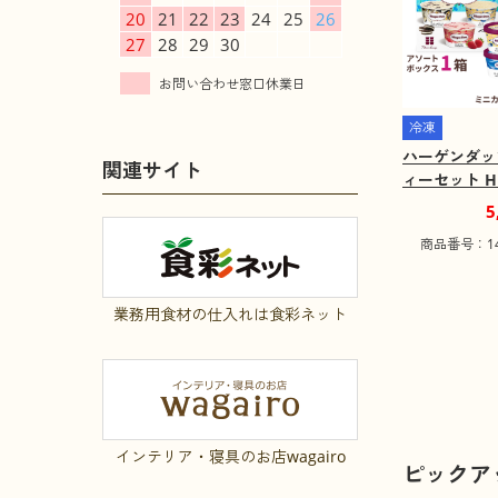
20
21
22
23
24
25
26
27
28
29
30
冷凍
ハーゲンダッ
関連サイト
ィーセット HD
ーツ アイス
5
料込み】【お
商品番号：141
域：離島】
業務用食材の仕入れは食彩ネット
インテリア・寝具のお店wagairo
ピックア