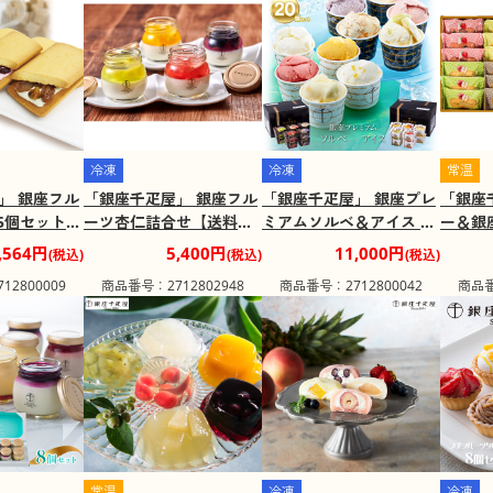
冷凍
冷凍
常温
」 銀座フル
「銀座千疋屋」 銀座フル
「銀座千疋屋」 銀座プレ
「銀座
5個セット
ーツ杏仁詰合せ【送料込
ミアムソルベ＆アイス 20
ー＆銀
合わせ【送料
み】
個セット 詰め合わせ【送
ンシェ
,564円
5,400円
11,000円
(税込)
(税込)
(税込)
料込み】
お菓子
2800009
商品番号：2712802948
商品番号：2712800042
商品番
込み】
常温
冷凍
冷凍