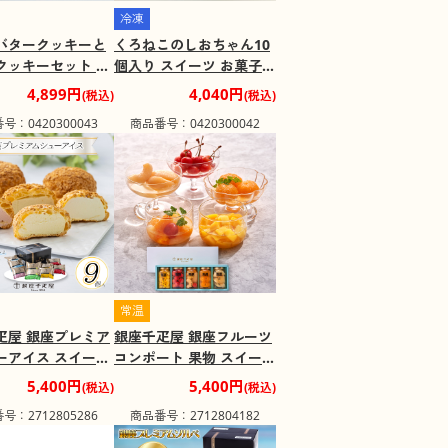
冷凍
バタークッキーと
くろねこのしおちゃん10
クッキーセット ス
個入り スイーツ お菓子
洋菓子 ネコ 猫
ネコ 猫【送料込み】【二
4,899円
4,040円
(税込)
(税込)
込み】【二重包装
重包装不可】【お届け不
号：0420300043
商品番号：0420300042
【お届け不可地
可地域：北海道・沖縄・
海道・沖縄・離
離島】
常温
疋屋 銀座プレミア
銀座千疋屋 銀座フルーツ
ーアイス スイーツ
コンポート 果物 スイーツ
【送料込み】【二
【送料込み】【お届け不
5,400円
5,400円
(税込)
(税込)
不可】【お届け不
可地域：離島】
号：2712805286
商品番号：2712804182
：離島】