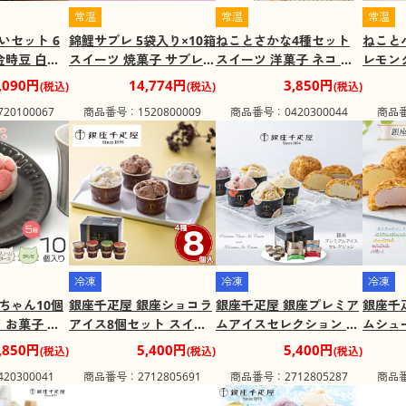
常温
常温
常温
いセット 6
錦鯉サブレ 5袋入り×10箱
ねことさかな4種セット
ねこと
金時豆 白玉
スイーツ 焼菓子 サブレ
スイーツ 洋菓子 ネコ 猫
レモン
士家 沖縄【送
【送料込み】【二重包装
【送料込み】【二重包装
イーツ 
,090円
14,774円
3,850円
(税込)
(税込)
(税込)
重包装不
不可】【お届け不可地
不可】【お届け不可地
【送料
0100067
商品番号：1520800009
商品番号：0420300044
商品番
不可地域：
域：北海道・沖縄・離
域：北海道・沖縄・離
不可】
島】
島】
域：北
島】
冷凍
冷凍
冷凍
ちゃん10個
銀座千疋屋 銀座ショコラ
銀座千疋屋 銀座プレミア
銀座千
 お菓子 ネ
アイス8個セット スイー
ムアイスセレクション ス
ムシュ
込み】【二重
ツ アイスクリーム【送料
イーツ アイスクリーム
アイス
,850円
5,400円
5,400円
(税込)
(税込)
(税込)
お届け不可
込み】【二重包装不可】
【送料込み】【二重包装
重包装
0300041
商品番号：2712805691
商品番号：2712805287
商品番
・沖縄・離
【お届け不可地域：離
不可】【お届け不可地
可地域
島】
域：離島】