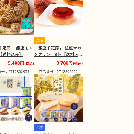
常温
千疋屋」 銀座モン
「銀座千疋屋」 銀座マロ
【送料込み】
ンプリン 6個【送料込
み】
5,400円
3,780円
(税込)
(税込)
号：2712802953
商品番号：2712802952
冷凍