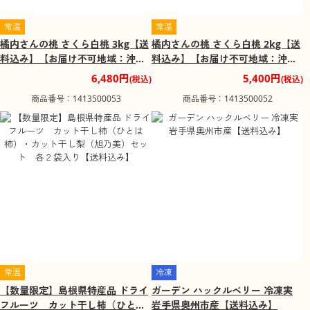
常温
常温
橘内さんの桃 さくら白桃 3kg【送
橘内さんの桃 さくら白桃 2kg【送
料込み】【お届け不可地域：沖
料込み】【お届け不可地域：沖
縄・離島】【お届け日の指定不
縄・離島】【お届け日の指定不
6,480円
5,400円
(税込)
(税込)
可】
可】
商品番号：1413500053
商品番号：1413500052
常温
冷凍
【数量限定】島根県特産品 ドライ
ガーデン ハックルベリー 冷凍実
フルーツ カット干し柿（ひとは
岩手県奥州市産【送料込み】