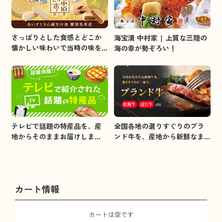
さっぱりとした食感とどこか
海宝漬 中村家 | 上質な三陸の
懐かしい味わいで当時の味を
海の幸が勢ぞろい！
イメージしました。
全国各地の選りすぐりのブラ
テレビで話題の特産品を、産
ンド牛を、産地から新鮮なま
地からそのままお届けしま
まお届けします。
す。
カート情報
カートは空です