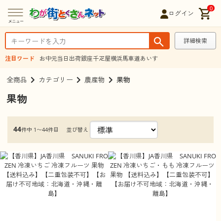
0
ログイン
詳細検索
注目ワード
お中元
当日出荷
銀座千疋屋
横浜馬車道あいす
全商品
カテゴリー
農産物
果物
果物
44
並び替え
件中 1〜44件目