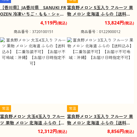
【香川県】JA香川県 SANUKI FR
富良野メロン 5玉入り フルーツ 果
OZEN 冷凍いちご・もも・シャイ
物 メロン 北海道 ふらの【送料込
ンマスカット・柿 冷凍フルーツ 果
み】【二重包装不可】【お届け不
4,119円
13,824円
(税込)
(税込)
物【送料込み】【二重包装不可】
可地域：沖縄】【お届け日時指定
商品番号：3720100151
商品番号：0122900012
【お届け不可地域：北海道・沖
不可】
縄・離島】
常温
常温
富良野メロン 大玉4玉入り フルー
富良野メロン 3玉入り フルーツ 果
ツ 果物 メロン 北海道 ふらの【送
物 メロン 北海道 ふらの【送料込
料込み】【二重包装不可】【お届
み】【二重包装不可】【お届け不
12,312円
8,856円
(税込)
(税込)
け不可地域：沖縄】【お届け日時
可地域：沖縄】【お届け日時指定