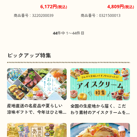
柿）・カット干し梨（旭乃美）セ
6,172円
4,809円
(税込)
(税込)
ット 各２袋入り【送料込み】
商品番号：3220200039
商品番号：0321500013
44
件中 1〜44件目
ピックアップ特集
産地直送の名産品や夏らしい
全国の生産地から届く、こだ
涼味ギフトで、今年はひと味
わり素材のアイスクリームを
違うお中元を贈りましょう。
集めました。