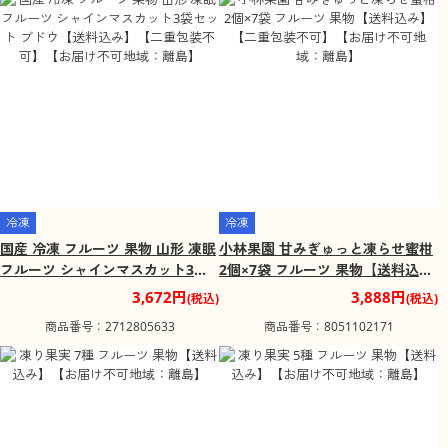
冷凍
冷凍
国産 冷凍 フルーツ 果物 山形 凍眠
小林果園 甘みぎゅっと凍らせ蜜柑
フルーツ シャインマスカット3袋
2個×7袋 フルーツ 果物【送料込
セット ブドウ【送料込み】【二重
み】【二重包装不可】【お届け不
3,672円
3,888円
(税込)
(税込)
包装不可】【お届け不可地域：離
可地域：離島】
商品番号：2712805633
商品番号：8051102171
島】