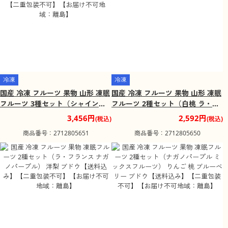
冷凍
冷凍
国産 冷凍 フルーツ 果物 山形 凍眠
国産 冷凍 フルーツ 果物 山形 凍眠
フルーツ 3種セット（シャインマ
フルーツ 2種セット（白桃 ラ・フ
スカット 白桃 ミックスフルーツ）
ランス） 桃 洋梨【送料込み】【二
3,456円
2,592円
(税込)
(税込)
りんご 桃 ブルーベリー ブドウ
重包装不可】【お届け不可地域：
商品番号：2712805651
商品番号：2712805650
【送料込み】【二重包装不可】
離島】
【お届け不可地域：離島】