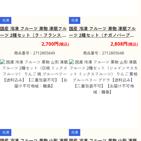
冷凍
冷凍
国産 冷凍 フルーツ 果物 凍眠フル
国産 冷凍 フルーツ 果物 凍眠フル
ーツ 2種セット（ラ・フランス ナ
ーツ 2種セット（ナガノパープル
ガノパープル） 洋梨 ブドウ【送料
ミックスフルーツ） りんご 桃 ブ
2,700円
2,808円
(税込)
(税込)
込み】【二重包装不可】【お届け
ルーベリー ブドウ【送料込み】
商品番号：2712805649
商品番号：2712805648
不可地域：離島】
【二重包装不可】【お届け不可地
域：離島】
冷凍
冷凍
国産 冷凍 フルーツ 果物 山形 凍眠
国産 冷凍 フルーツ 果物 山形 凍眠