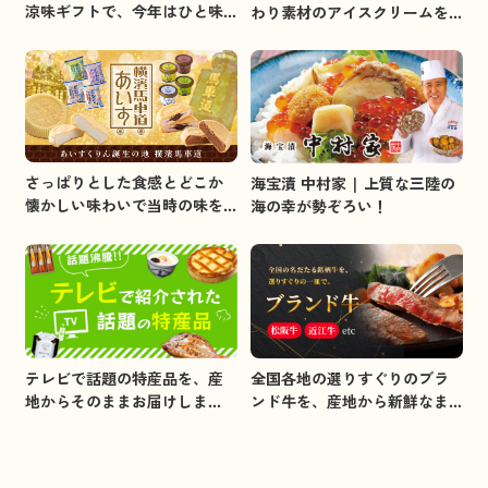
涼味ギフトで、今年はひと味
わり素材のアイスクリームを
違うお中元を贈りましょう。
集めました。
さっぱりとした食感とどこか
海宝漬 中村家 | 上質な三陸の
懐かしい味わいで当時の味を
海の幸が勢ぞろい！
イメージしました。
全国各地の選りすぐりのブラ
テレビで話題の特産品を、産
ンド牛を、産地から新鮮なま
地からそのままお届けしま
まお届けします。
す。