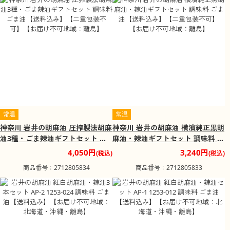
常温
常温
神奈川 岩井の胡麻油 圧搾製法胡麻
神奈川 岩井の胡麻油 横濱純正黒胡
油3種・ごま辣油ギフトセット 調
麻油・辣油ギフトセット 調味料 ご
味料 ごま油【送料込み】【二重包
ま油【送料込み】【二重包装不
4,050円
3,240円
(税込)
(税込)
装不可】【お届け不可地域：離
可】【お届け不可地域：離島】
商品番号：2712805834
商品番号：2712805833
島】