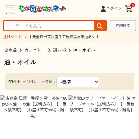
0
ログイン
詳細検索
注目ワード
お中元
当日出荷
銀座千疋屋
横浜馬車道あいす
全商品
カテゴリー
調味料
油・オイル
油・オイル
41
並び替え
件中 1〜41件目