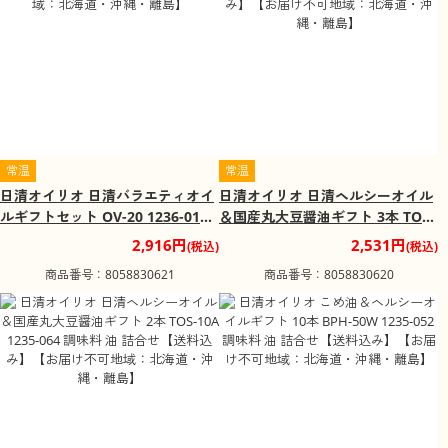
常温
常温
日清オイリオ 日清バラエティオイ
日清オイリオ 日清ヘルシーオイル
ルギフトセット OV-20 1236-016
＆国産丸大豆醤油ギフト 3本 TOS-
油 詰合せ【送料込み】【お届け不
15A 1235-076 調味料 油 詰合せ
2,916円
2,531円
(税込)
(税込)
可地域：北海道・沖縄・離島】
【送料込み】【お届け不可地域：
商品番号：8058830621
商品番号：8058830620
北海道・沖縄・離島】