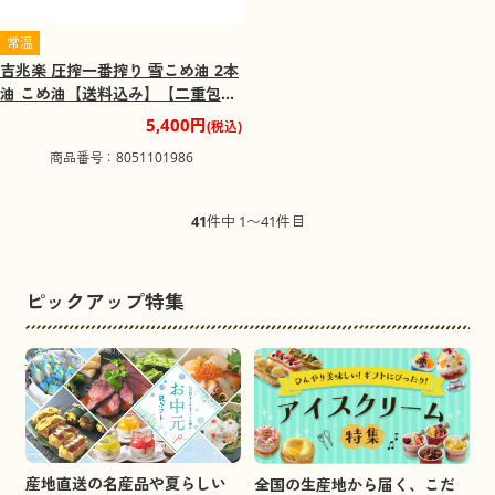
常温
吉兆楽 圧搾一番搾り 雪こめ油 2本
油 こめ油【送料込み】【二重包装
不可】【お届け不可地域：離島】
5,400円
(税込)
商品番号：8051101986
41
件中 1〜41件目
ピックアップ特集
産地直送の名産品や夏らしい
全国の生産地から届く、こだ