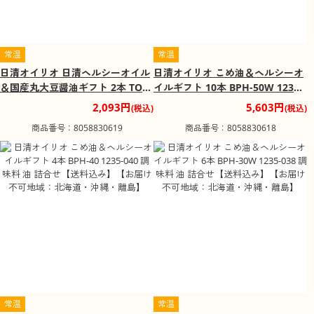
常温
常温
日清オイリオ 日清ヘルシーオイル
日清オイリオ こめ油＆ヘルシーオ
＆国産丸大豆醤油ギフト 2本 TOS-
イルギフト 10本 BPH-50W 1235-
10A 1235-064 調味料 油 詰合せ
052 調味料 油 詰合せ【送料込み】
2,093円
5,603円
(税込)
(税込)
【送料込み】【お届け不可地域：
【お届け不可地域：北海道・沖
商品番号：8058830619
商品番号：8058830618
北海道・沖縄・離島】
縄・離島】
常温
常温