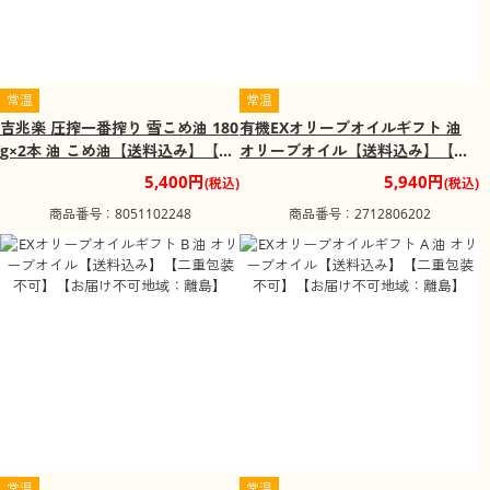
常温
常温
吉兆楽 圧搾一番搾り 雪こめ油 180
有機EXオリーブオイルギフト 油
g×2本 油 こめ油【送料込み】【二
オリーブオイル【送料込み】【二
重包装不可】【お届け不可地域：
重包装不可】【お届け不可地域：
5,400円
5,940円
(税込)
(税込)
離島】
離島】
商品番号：8051102248
商品番号：2712806202
常温
常温