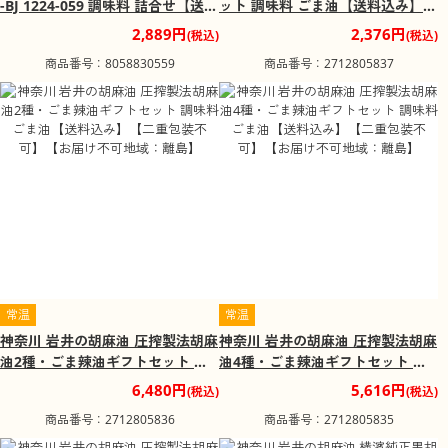
-BJ 1224-059 調味料 詰合せ【送料
ット 調味料 ごま油【送料込み】
込み】【お届け不可地域：北海
【二重包装不可】【お届け不可地
2,889円
2,376円
(税込)
(税込)
道・沖縄・離島】
域：離島】
商品番号：8058830559
商品番号：2712805837
常温
常温
神奈川 岩井の胡麻油 圧搾製法胡麻
神奈川 岩井の胡麻油 圧搾製法胡麻
油2種・ごま辣油ギフトセット 調
油4種・ごま辣油ギフトセット 調
味料 ごま油【送料込み】【二重包
味料 ごま油【送料込み】【二重包
6,480円
5,616円
(税込)
(税込)
装不可】【お届け不可地域：離
装不可】【お届け不可地域：離
商品番号：2712805836
商品番号：2712805835
島】
島】