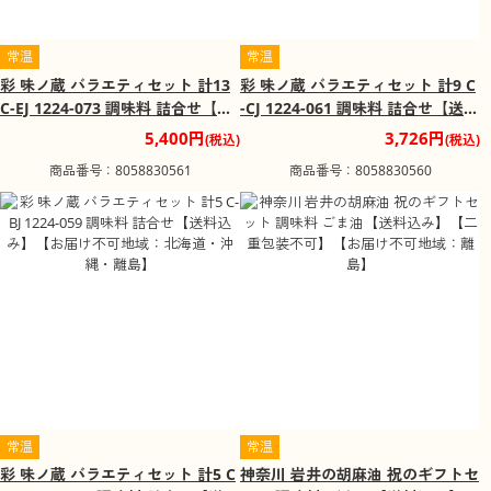
常温
常温
彩 味ノ蔵 バラエティセット 計13
彩 味ノ蔵 バラエティセット 計9 C
C-EJ 1224-073 調味料 詰合せ【送
-CJ 1224-061 調味料 詰合せ【送料
料込み】【お届け不可地域：北海
込み】【お届け不可地域：北海
5,400円
3,726円
(税込)
(税込)
道・沖縄・離島】
道・沖縄・離島】
商品番号：8058830561
商品番号：8058830560
常温
常温
彩 味ノ蔵 バラエティセット 計5 C
神奈川 岩井の胡麻油 祝のギフトセ