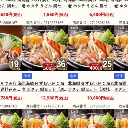
どん 鍋セッ
老 ホタテ うどん 鍋セッ
老 ホタテ うどん 鍋セッ
老 ホタ
】【二重包
ト【送料込み】【二重包
ト【送料込み】【二重包
ト【送
,640円
7,560円
6,480円
(税込)
(税込)
(税込)
届け不可地
装不可】【お届け不可地
装不可】【お届け不可地
装不可
2806167
商品番号：2712806166
商品番号：2712806165
商品番
域：離島】
域：離島】
域：離
冷凍
冷凍
冷凍
A つみれ 海
北海鍋 H ずわいがに 海
北海鍋 G ずわいがに 海老
北海鍋 
【送料込み】
老 ホタテ 鍋セット【送料
ホタテ 鍋セット【送料込
ホタテ
可】【お届
込み】【二重包装不可】
み】【二重包装不可】
み】【
,780円
12,960円
10,800円
(税込)
(税込)
(税込)
離島】
【お届け不可地域：離
【お届け不可地域：離
【お届
2806162
商品番号：2712806161
商品番号：2712806160
商品番
島】
島】
島】