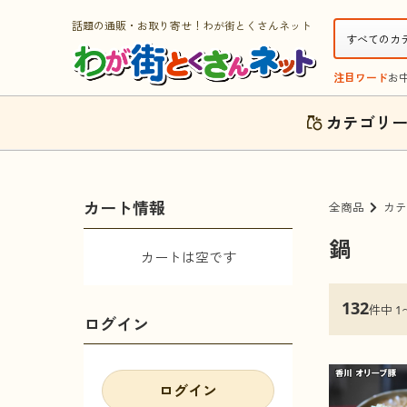
話題の通販・お取り寄せ！わが街とくさんネット
注目ワード
お
カテゴリ
カート情報
全商品
カテ
鍋
カートは空です
132
件中 1
ログイン
ログイン