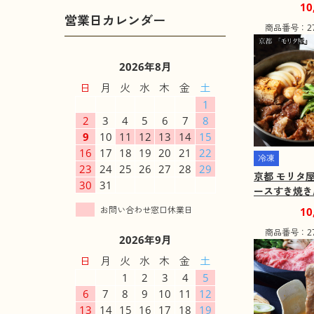
【送料込み】
10
不可】【お届
商品番号：271
域：離島】
2026年8月
日
月
火
水
木
金
土
1
2
3
4
5
6
7
8
9
10
11
12
13
14
15
16
17
18
19
20
21
22
冷凍
23
24
25
26
27
28
29
京都 モリタ
30
31
ースすき焼き用
下付 牛肉 
10
込み】【二重
商品番号：271
【お届け不可
2026年9月
島】
日
月
火
水
木
金
土
1
2
3
4
5
6
7
8
9
10
11
12
13
14
15
16
17
18
19