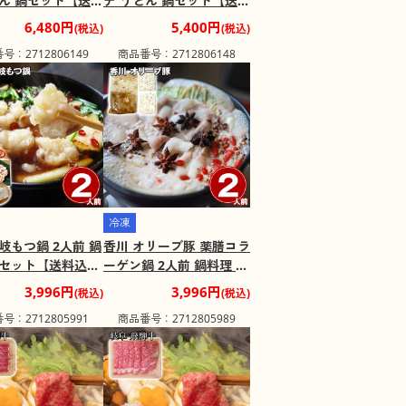
どん 鍋セット【送料
テ うどん 鍋セット【送料
【二重包装不可】
込み】【二重包装不可】
6,480円
5,400円
(税込)
(税込)
け不可地域：離
【お届け不可地域：離
号：2712806149
商品番号：2712806148
島】
冷凍
岐もつ鍋 2人前 鍋
香川 オリーブ豚 薬膳コラ
鍋セット【送料込
ーゲン鍋 2人前 鍋料理 鍋
二重包装不可】
セット【送料込み】【二
3,996円
3,996円
(税込)
(税込)
け不可地域：離
重包装不可】【お届け不
号：2712805991
商品番号：2712805989
可地域：離島】