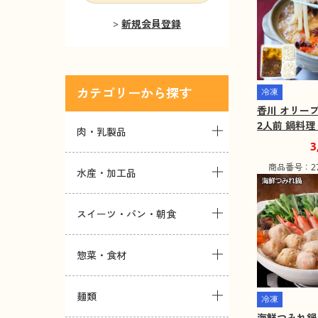
新規会員登録
カテゴリー
冷凍
香川 オリー
2人前 鍋料理
肉・乳製品
【送料込み】
3
不可】【お届
商品番号：271
域：離島】
水産・加工品
スイーツ・パン・朝食
惣菜・食材
麺類
冷凍
海鮮つみれ鍋 