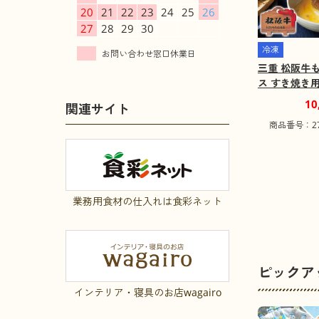
20
21
22
23
24
25
26
27
28
29
30
冷凍
三重 松阪牛
ス すき焼き用 
すきやき【送
10
関連サイト
【二重包装不
商品番号：271
け不可地域：
業務用食材の仕入れは食彩ネット
ピックア
インテリア・寝具のお店wagairo