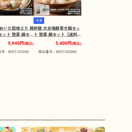
冷凍
おおいた冠地どり 鶏
絆屋 大分海鮮寄せ鍋セッ
セット 惣菜 鍋セッ
ト 惣菜 鍋セット【送料込
料込み】【お届け
み】【お届け不可地域：
5,940円
5,400円
(税込)
(税込)
域：離島】
離島】
号：8051102090
商品番号：8051102089