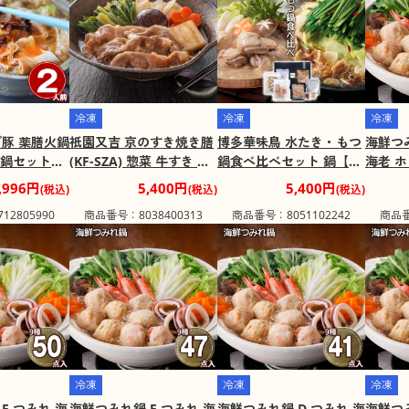
冷凍
冷凍
冷凍
ブ豚 薬膳火鍋
祇園又吉 京のすき焼き膳
博多華味鳥 水たき・もつ
海鮮つ
 鍋セット
(KF-SZA) 惣菜 牛すき レ
鍋食べ比べセット 鍋【送
海老 ホ
【二重包装
ンジ調理 【送料込み】
料込み】【二重包装不
ット【
,996円
5,400円
5,400円
(税込)
(税込)
(税込)
け不可地
【二重包装不可】
可】【お届け不可地域：
包装不
2805990
商品番号：8038400313
商品番号：8051102242
商品番
離島】
地域：
冷凍
冷凍
冷凍
F つみれ 海
海鮮つみれ鍋 E つみれ 海
海鮮つみれ鍋 D つみれ 海
海鮮つみ