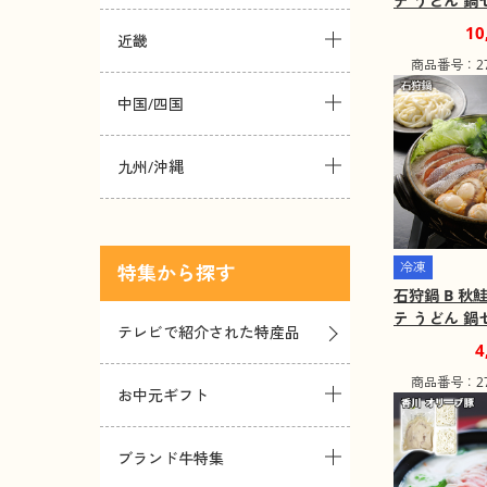
テ うどん 
込み】【二重
10
近畿
【お届け不可
商品番号：271
島】
中国/四国
九州/沖縄
冷凍
特集
石狩鍋 B 秋
テ うどん 
テレビで紹介された特産品
込み】【二重
4
【お届け不可
商品番号：271
島】
お中元ギフト
ブランド牛特集