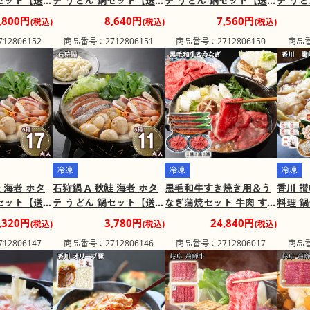
鍋セット【送料
テ うどん 鍋セット【送料
テ うどん 鍋セット【送料
テ う
包装不可】
込み】【二重包装不可】
込み】【二重包装不可】
込み】
,800円
8,640円
7,560円
(税込)
(税込)
(税込)
地域：離
【お届け不可地域：離
【お届け不可地域：離
【お届
2806152
商品番号：2712806151
商品番号：2712806150
商品番
島】
島】
島】
冷凍
冷凍
冷凍
鮭 海老 ホタ
石狩鍋 A 秋鮭 海老 ホタ
黒毛和牛すき焼き用＆う
香川 讃
鍋セット【送料
テ うどん 鍋セット【送料
なぎ蒲焼セット 牛肉 すき
料理 
包装不可】
込み】【二重包装不可】
やき 鰻【送料込み】【二
み】【
,320円
3,780円
24,840円
(税込)
(税込)
(税込)
地域：離
【お届け不可地域：離
重包装不可】【お届け不
【お届
2806147
商品番号：2712806146
商品番号：2712806017
商品番
島】
可地域：離島】
島】