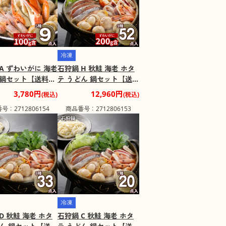
冷凍
A ずわいがに 海老
石狩鍋 H 秋鮭 海老 ホタ
 鍋セット【送料込
テ うどん 鍋セット【送料
二重包装不可】
込み】【二重包装不可】
3,780円
12,960円
(税込)
(税込)
け不可地域：離
【お届け不可地域：離
号：2712806154
商品番号：2712806153
島】
冷凍
D 秋鮭 海老 ホタ
石狩鍋 C 秋鮭 海老 ホタ