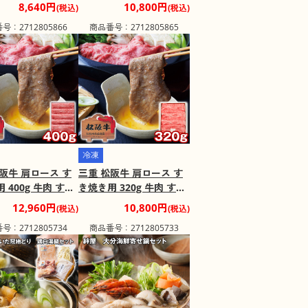
牛肉 すきやき【送料
り下付 牛肉 すきやき【送
8,640円
10,800円
(税込)
(税込)
【二重包装不可】
料込み】【二重包装不
号：2712805866
商品番号：2712805865
け不可地域：離
可】【お届け不可地域：
離島】
冷凍
阪牛 肩ロース す
三重 松阪牛 肩ロース す
 400g 牛肉 すき
き焼き用 320g 牛肉 すき
送料込み】【二重
やき【送料込み】【二重
12,960円
10,800円
(税込)
(税込)
可】【お届け不可
包装不可】【お届け不可
号：2712805734
商品番号：2712805733
離島】
地域：離島】