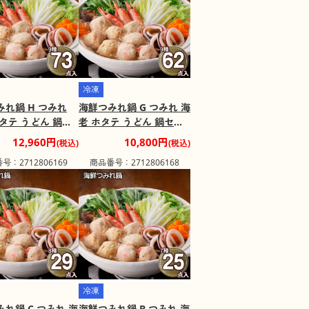
冷凍
みれ鍋 H つみれ
海鮮つみれ鍋 G つみれ 海
タテ うどん 鍋セ
老 ホタテ うどん 鍋セッ
送料込み】【二重
ト【送料込み】【二重包
12,960円
10,800円
(税込)
(税込)
可】【お届け不可
装不可】【お届け不可地
号：2712806169
商品番号：2712806168
離島】
域：離島】
冷凍
れ鍋 C つみれ 海
海鮮つみれ鍋 B つみれ 海