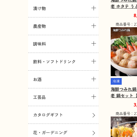
老 ホタテ う
漬け物
ト【送料込み
8
装不可】【お
商品番号：271
域：離島】
農産物
調味料
飲料・ソフトドリンク
お酒
冷凍
海鮮つみれ鍋 
老 鍋セット
工芸品
【二重包装不
3
け不可地域：
商品番号：271
カタログギフト
花・ガーデニング