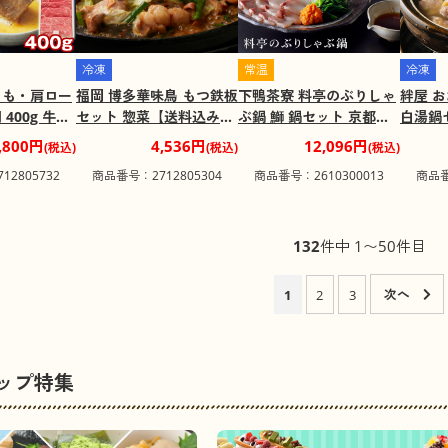
冷凍
常温
冷凍
もも・肩ロー
福岡 博多華味鳥 もつ鉄板
下鴨茶寮 料亭のぶりしゃ
絆屋 
400g 牛肉
セット 惣菜【送料込み】
ぶ鍋 鰤 鍋セット 京都
白湯鍋
料込み】
【二重包装不可】【お届
【送料込み】【二重包装
ト【送
,800円
4,536円
12,096円
(税込)
(税込)
(税込)
可】【お届
け不可地域：離島】
不可】【お届け不可地
不可地
2805732
商品番号：2712805304
商品番号：2610300013
商品番
離島】
域：北海道・沖縄・離
島】
132
件中 1〜50件目
1
2
3
ップ特集