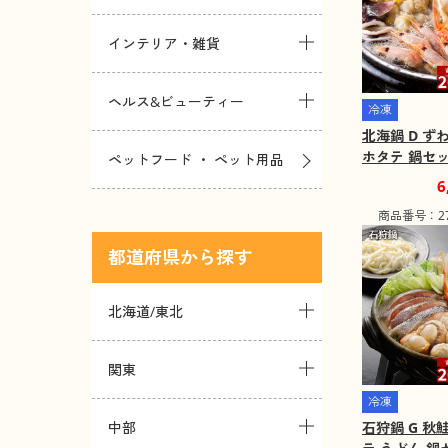
インテリア・雑貨
ヘルス&ビューティー
冷凍
北海鍋 D ず
ホタテ 鍋セ
ペットフード ・ ペット用品
み】【二重包
6
【お届け不可
商品番号：271
島】
都道府県
北海道/東北
関東
冷凍
石狩鍋 G 秋
中部