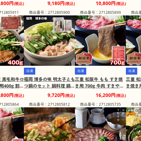
【二重包装
【送料込み】【二重包装
【送料込み】【二重包装
下付 
,800円
9,180円
10,800円
(税込)
(税込)
(税込)
け不可地
不可】【お届け不可地
不可】【お届け不可地
込み】
2805911
商品番号：2712805900
商品番号：2712805899
商品番
域：離島】
域：離島】
【お届
島】
冷凍
冷凍
冷凍
屋 黒毛和牛ロ
福岡 博多の味 明太子とも
三重 松阪牛 もも すき焼
三重 松
400g 割り
つ鍋のセット 鍋料理 鍋セ
き用 700g 牛肉 すきやき
き焼き用
すきやき【送料
ット【送料込み】【二重
【送料込み】【二重包装
やき【
,800円
9,720円
16,200円
(税込)
(税込)
(税込)
包装不可】
包装不可】【お届け不可
不可】【お届け不可地
包装不
2805864
商品番号：2712805812
商品番号：2712805735
商品番
地域：離
地域：離島】
域：離島】
地域：