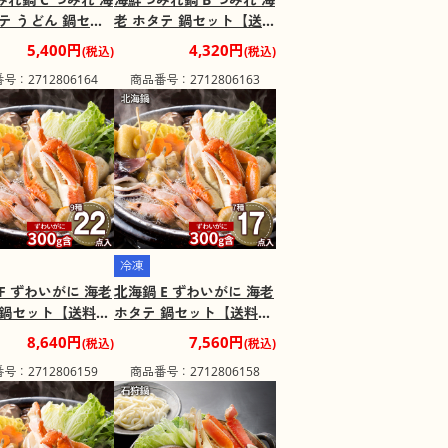
テ うどん 鍋セッ
老 ホタテ 鍋セット【送料
料込み】【二重包
込み】【二重包装不可】
5,400円
4,320円
(税込)
(税込)
】【お届け不可地
【お届け不可地域：離
号：2712806164
商品番号：2712806163
島】
島】
冷凍
F ずわいがに 海老
北海鍋 E ずわいがに 海老
 鍋セット【送料込
ホタテ 鍋セット【送料込
二重包装不可】
み】【二重包装不可】
8,640円
7,560円
(税込)
(税込)
け不可地域：離
【お届け不可地域：離
号：2712806159
商品番号：2712806158
島】