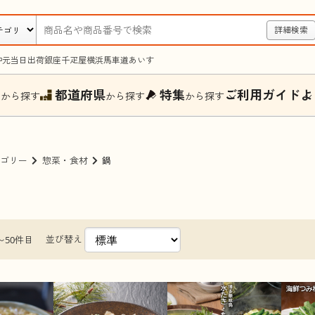
詳細検索
中元
当日出荷
銀座千疋屋
横浜馬車道あいす
ー
都道府県
特集
ご利用ガイド
よ
から探す
から探す
から探す
ゴリー
惣菜・食材
鍋
並び替え
〜50件目