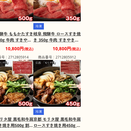
冷凍
飛騨牛 ももかたすき
岐阜 飛騨牛 ロースすき焼
00g 牛肉 すきやき
き 350g 牛肉 すきやき
込み】【二重包装
【送料込み】【二重包装
10,800円
10,800円
(税込)
(税込)
【お届け不可地
不可】【お届け不可地
号：2712805914
商品番号：2712805912
島】
域：離島】
冷凍
モリタ屋 黒毛和牛肩
京都 モリタ屋 黒毛和牛肩
焼き用500g 割り
ロースすき焼き用450g 割