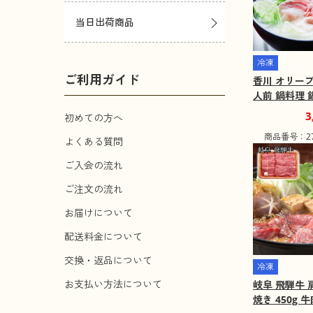
当日出荷商品
冷凍
ご利用ガイド
香川 オリーブ
人前 鍋料理
料込み】【二
3
初めての方へ
可】【お届け
商品番号：271
離島】
よくある質問
ご入会の流れ
ご注文の流れ
お届けについて
配送料金について
交換・返品について
冷凍
お支払い方法について
岐阜 飛騨牛
焼き 450g 