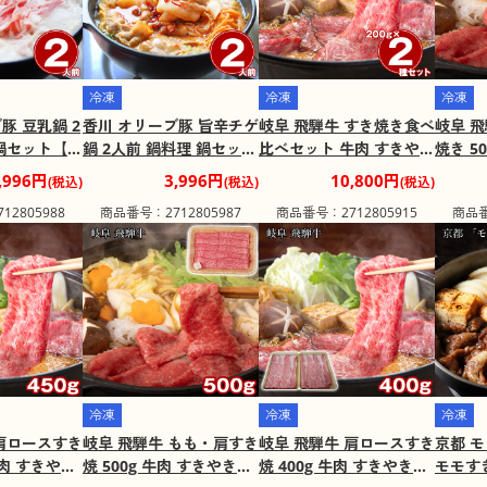
冷凍
冷凍
冷凍
豚 豆乳鍋 2
香川 オリーブ豚 旨辛チゲ
岐阜 飛騨牛 すき焼き食べ
岐阜 
 鍋セット【送
鍋 2人前 鍋料理 鍋セット
比べセット 牛肉 すきやき
焼き 5
重包装不
【送料込み】【二重包装
【送料込み】【二重包装
【送料
,996円
3,996円
10,800円
(税込)
(税込)
(税込)
不可地域：
不可】【お届け不可地
不可】【お届け不可地
不可】
2805988
商品番号：2712805987
商品番号：2712805915
商品番
域：離島】
域：離島】
域：離
冷凍
冷凍
冷凍
 肩ロースすき
岐阜 飛騨牛 もも・肩すき
岐阜 飛騨牛 肩ロースすき
京都 
牛肉 すきやき
焼 500g 牛肉 すきやき
焼 400g 牛肉 すきやき
モモすき