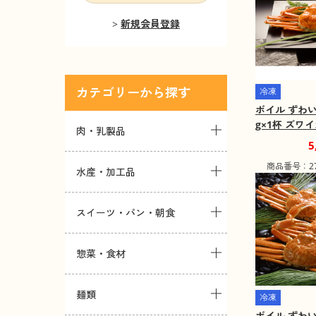
新規会員登録
カテゴリー
冷凍
ボイル ずわい
g×1杯 ズワ
肉・乳製品
かに【送料込
5
商品番号：271
水産・加工品
スイーツ・パン・朝食
惣菜・食材
麺類
冷凍
ボイル ずわい