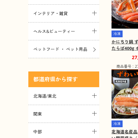
インテリア・雑貨
ヘルス&ビューティー
冷凍
かにちり鍋 ず
たらば400g
ペットフード ・ ペット用品
00g【送料込
27
商品番号：271
都道府県
北海道/東北
関東
冷凍
北海道名産品
中部