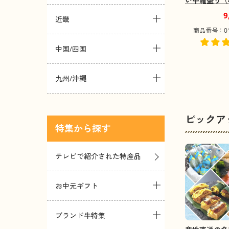
い甲羅盛り（
【送料込み】
9
近畿
可地域：沖縄
商品番号：012
中国/四国
九州/沖縄
ピックア
特集
テレビで紹介された特産品
お中元ギフト
ブランド牛特集