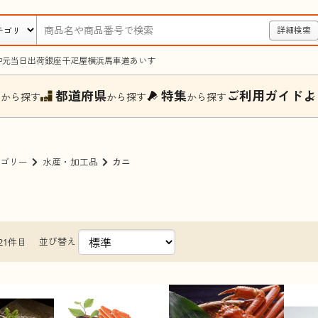
詳細検索
中元
当日出荷
銀座千疋屋
横浜馬車道あいす
ー
都道府県
特集
ご利用ガイド
よ
から探す
から探す
から探す
ゴリー
水産・加工品
カニ
並び替え
21件目