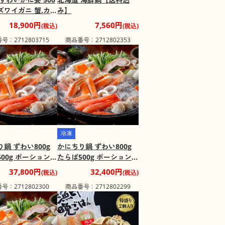
 ズワイガニ 蟹.カニ
み】
送料込み】
18,900円
7,560円
(税込)
(税込)
号：2712803715
商品番号：2712802353
冷凍
鍋 ずわい800g
かにちり鍋 ずわい800g
00g ポーション3
たらば500g ポーション2
送料込み】
00g【送料込み】
37,800円
32,400円
(税込)
(税込)
号：2712802300
商品番号：2712802299