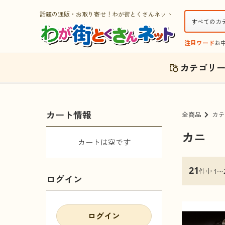
話題の通販・お取り寄せ！わが街とくさんネット
注目ワード
お
カテゴリ
カート情報
全商品
カテ
カニ
カートは空です
21
件中 1〜
ログイン
ログイン