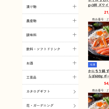
g×3杯 ズワ
漬け物
かに【送料込
21
商品番号：271
農産物
調味料
飲料・ソフトドリンク
お酒
冷凍
かにちり鍋 ず
らば600g ポ
工芸品
g【送料込み
54
商品番号：271
カタログギフト
花・ガーデニング