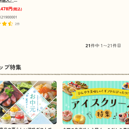
4個入）
【お届け不
,478円
(税込)
・離島】
1900001
2件
21
件中 1〜21件目
ップ特集