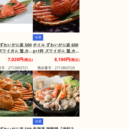
冷凍
ずわいがに姿 500
ボイル ずわいがに姿 600
 ズワイガニ 蟹.カニ
g×1杯 ズワイガニ 蟹.カニ
送料込み】
かに【送料込み】
7,020円
8,100円
(税込)
(税込)
号：2712803721
商品番号：2712803720
冷凍
ずわいがに姿 500
北海道 海鮮鍋【送料込