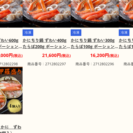
冷凍
冷凍
冷凍
わい600g
かにちり鍋 ずわい400g
かにちり鍋 ずわい300g
かにちり
 ポーション2
たらば200g ポーション2
たらば100g ポーション1
たらば1
み】
00g【送料込み】
00g【送料込み】
00g【
,000円
21,600円
16,200円
(税込)
(税込)
(税込)
2802298
商品番号：2712802297
商品番号：2712802296
商品番
 かに ずわ