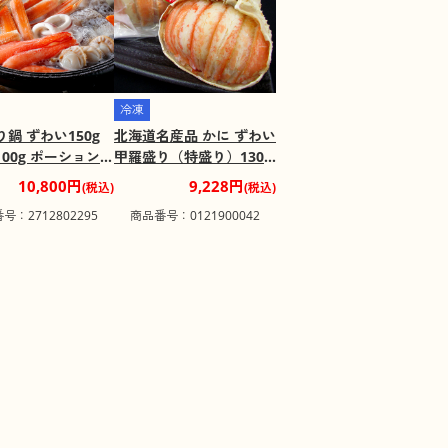
冷凍
鍋 ずわい150g
北海道名産品 かに ずわい
00g ポーション1
甲羅盛り（特盛り）130
送料込み】
ｇ×2個入り 【送料込み】
10,800円
9,228円
(税込)
(税込)
【お届け不可地域：沖
号：2712802295
商品番号：0121900042
縄・離島】