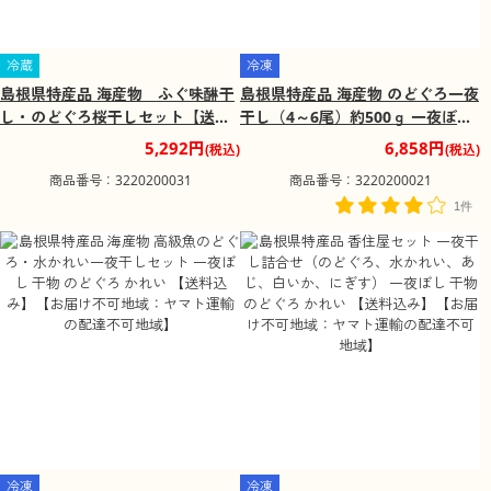
冷蔵
冷凍
島根県特産品 海産物 ふぐ味醂干
島根県特産品 海産物 のどぐろ一夜
し・のどぐろ桜干しセット【送料
干し（4～6尾）約500ｇ 一夜ぼし
込み】
干物 のどぐろ【送料込み】【お届
5,292円
6,858円
(税込)
(税込)
け不可地域：ヤマト運輸の配達不
商品番号：3220200031
商品番号：3220200021
可地域】
1件
冷凍
冷凍