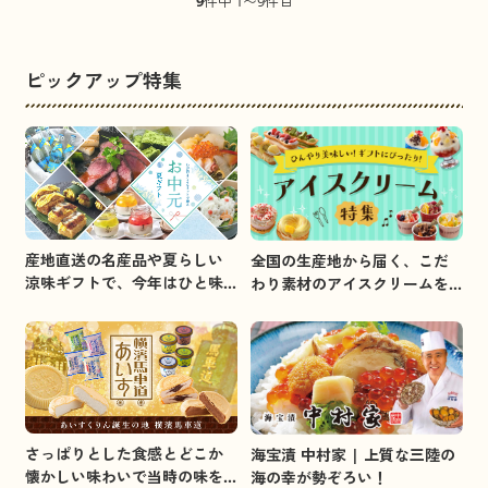
9
件中 1〜9件目
ピックアップ特集
産地直送の名産品や夏らしい
全国の生産地から届く、こだ
涼味ギフトで、今年はひと味
わり素材のアイスクリームを
違うお中元を贈りましょう。
集めました。
さっぱりとした食感とどこか
海宝漬 中村家 | 上質な三陸の
懐かしい味わいで当時の味を
海の幸が勢ぞろい！