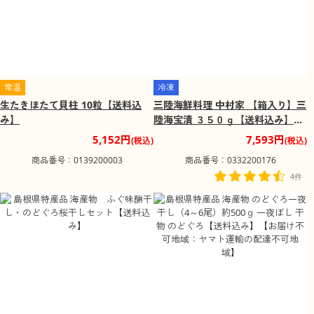
常温
冷凍
生たきほたて貝柱 10粒【送料込
三陸海鮮料理 中村家 【箱入り】三
み】
陸海宝漬 ３５０ｇ【送料込み】
【お届け不可地域：沖縄・離島】
5,152円
7,593円
(税込)
(税込)
商品番号：0139200003
商品番号：0332200176
4件