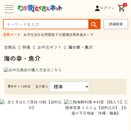
0
ログイン
詳細検索
注目ワード
お中元
当日出荷
銀座千疋屋
横浜馬車道あいす
全商品
特集
お中元ギフト
海の幸・魚介
海の幸・魚介
9
並び替え
件中 1〜9件目