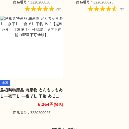
商品番号：3220200030
商品番号：3220200025
地域：ヤマト運輸の配達不可地
域】
2件
7件
冷凍
島根県特産品 海産物 どんちっちあ
じ一夜干し 一夜ぼし 干物 あじ
【送料込み】【お届け不可地域：
6,264円
(税込)
ヤマト運輸の配達不可地域】
商品番号：3220200023