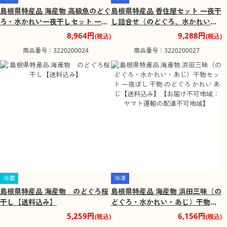
島根県特産品 海産物 高級魚のどぐ
島根県特産品 香住屋セット 一夜干
ろ・水かれい一夜干しセット 一夜
し詰合せ（のどぐろ、水かれい、
ぼし 干物 のどぐろ かれい 【送料
あじ、白いか、にぎす） 一夜ぼし
8,964円
9,288円
(税込)
(税込)
込み】【お届け不可地域：ヤマト
干物 のどぐろ かれい 【送料込
商品番号：3220200024
商品番号：3220200027
運輸の配達不可地域】
み】【お届け不可地域：ヤマト運
輸の配達不可地域】
冷蔵
冷凍
島根県特産品 海産物 のどぐろ桜
島根県特産品 海産物 浜田三昧（の
干し【送料込み】
どぐろ・水かれい・あじ）干物セ
ット 一夜ぼし 干物 のどぐろ かれ
5,259円
6,156円
(税込)
(税込)
い あじ【送料込み】【お届け不可