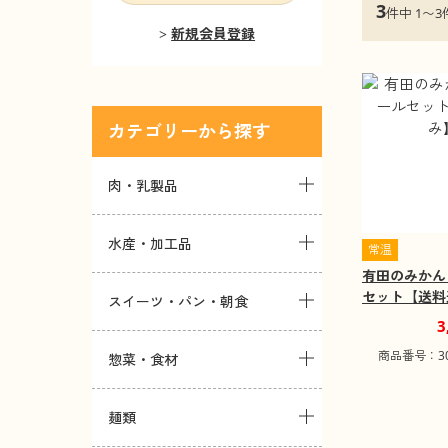
3
件中 1〜3
新規会員登録
カテゴリー
肉・乳製品
水産・加工品
常温
有田のみかん
セット【送料
スイーツ・パン・朝食
3
商品番号：302
惣菜・食材
麺類