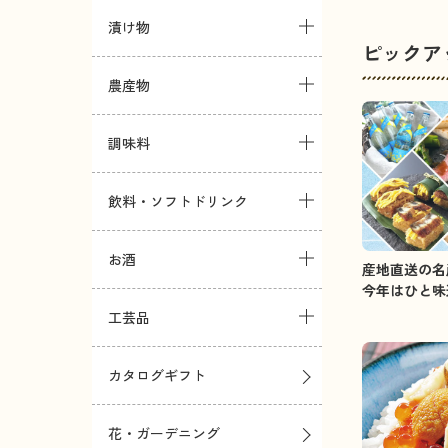
漬け物
ピックア
農産物
調味料
飲料・ソフトドリンク
お酒
産地直送の名
今年はひと味
工芸品
カタログギフト
花・ガーデニング