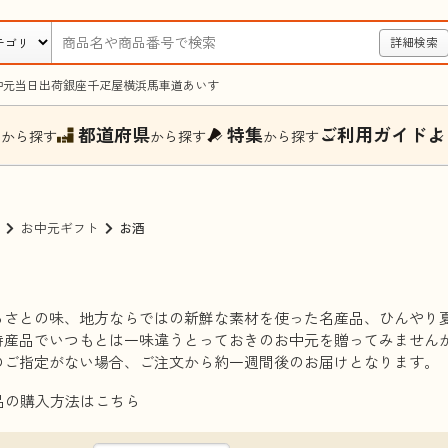
詳細検索
中元
当日出荷
銀座千疋屋
横浜馬車道あいす
ー
都道府県
特集
ご利用ガイド
よ
から探す
から探す
から探す
お中元ギフト
お酒
るさとの味、地方ならではの新鮮な素材を使った名産品、ひんやり
特産品でいつもとは一味違うとっておきのお中元を贈ってみません
のご指定がない場合、ご注文から約一週間後のお届けとなります。