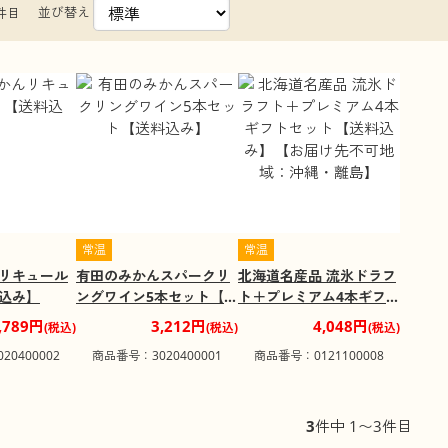
並び替え
件目
常温
常温
リキュール
有田のみかんスパークリ
北海道名産品 流氷ドラフ
込み】
ングワイン5本セット【送
ト＋プレミアム4本ギフト
料込み】
セット【送料込み】【お
,789円
3,212円
4,048円
(税込)
(税込)
(税込)
届け先不可地域：沖縄・
0400002
商品番号：3020400001
商品番号：0121100008
離島】
3
件中 1〜3件目