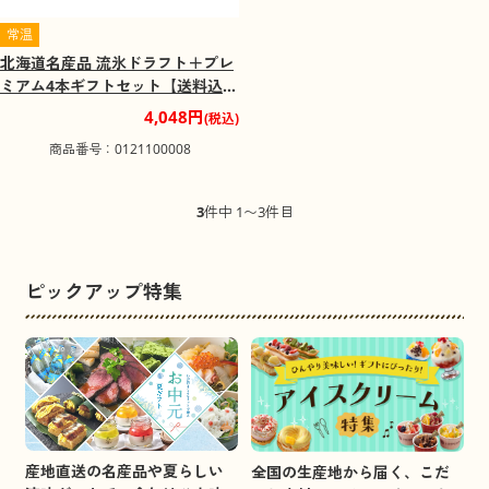
常温
北海道名産品 流氷ドラフト＋プレ
ミアム4本ギフトセット【送料込
み】【お届け先不可地域：沖縄・
4,048円
(税込)
離島】
商品番号：0121100008
3
件中 1〜3件目
ピックアップ特集
産地直送の名産品や夏らしい
全国の生産地から届く、こだ