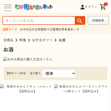
0
ログイン
詳細検索
注目ワード
お中元
当日出荷
銀座千疋屋
横浜馬車道あいす
全商品
特集
お中元ギフト
お酒
お酒
3
並び替え
件中 1〜3件目