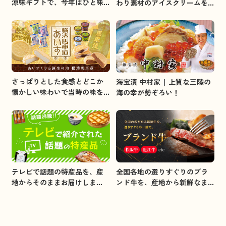
涼味ギフトで、今年はひと味
わり素材のアイスクリームを
違うお中元を贈りましょう。
集めました。
さっぱりとした食感とどこか
海宝漬 中村家 | 上質な三陸の
懐かしい味わいで当時の味を
海の幸が勢ぞろい！
イメージしました。
全国各地の選りすぐりのブラ
テレビで話題の特産品を、産
ンド牛を、産地から新鮮なま
地からそのままお届けしま
まお届けします。
す。