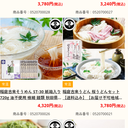
【送料込み】【お届け不可地域：
み】【お届け不可地域：沖縄・離
3,780円
3,240円
(税込)
(税込)
沖縄・離島】
島】
商品番号：0520700028
商品番号：0520700027
常温
常温
稲庭古来そうめん ST-30 紙箱入り
稲庭古来うどん 桜うどんセット
720g 油不使用 極細 麺類 秋田県
【送料込み】【お届け不可地域：
【送料込み】【お届け不可地域：
沖縄・離島】
4,320円
3,780円
(税込)
(税込)
沖縄・離島】
商品番号：0520700026
商品番号：0520700021