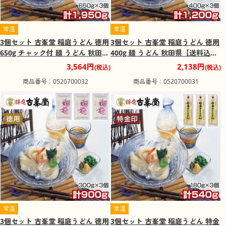
常温
常温
3個セット 古峯堂 稲庭うどん 徳用
3個セット 古峯堂 稲庭うどん 徳用
650g チャック付 麺 うどん 秋田県
400g 麺 うどん 秋田県【送料込
【送料込み】【二重包装不可】
み】【二重包装不可】【お届け不
3,564円
2,138円
(税込)
(税込)
【お届け不可地域：沖縄・離島】
可地域：沖縄・離島】【お届け日
商品番号：0520700032
商品番号：0520700031
【お届け日時指定不可】
時指定不可】
常温
常温
3個セット 古峯堂 稲庭うどん 徳用
3個セット 古峯堂 稲庭うどん 特金