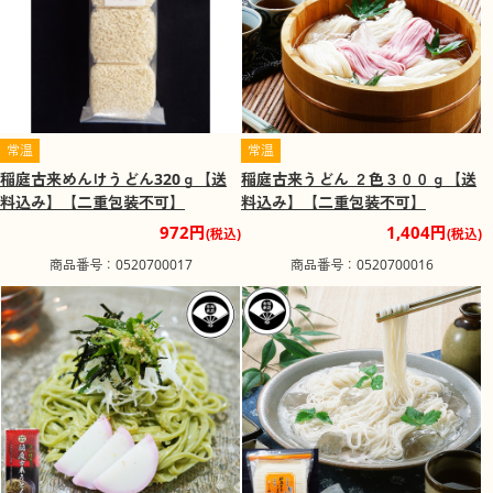
常温
常温
稲庭古来めんけうどん320ｇ【送
稲庭古来うどん ２色３００ｇ【送
料込み】【二重包装不可】
料込み】【二重包装不可】
972円
1,404円
(税込)
(税込)
商品番号：0520700017
商品番号：0520700016