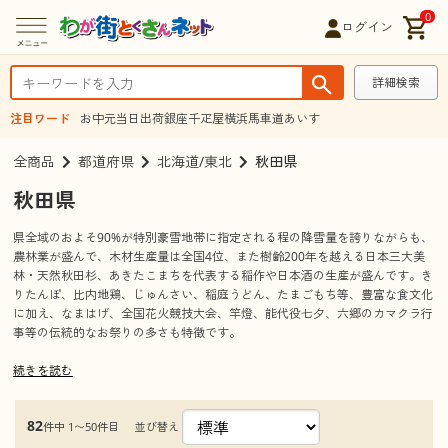
0
ログイン
詳細検索
注目ワード
お中元
当日出荷
銀座千疋屋
横浜馬車道あいす
全商品
都道府県
北海道/東北
秋田県
秋田県
県全域のおよそ90%が特別豪雪地帯に指定される程の降雪量を誇りながらも、
農林業が盛んで、木材生産量は全国4位、また樹齢200年を越える日本三大美
林・天然秋田杉、あきたこまちを代表する稲作や日本酒の生産が盛んです。き
りたんぽ、比内地鶏、じゅんさい、稲庭うどん、たまごもち等、豊富な食文化
に加え、なまはげ、全国花火競技大会、竿燈、能代役七夕、六郷のカマクラ行
事等の伝統的なお祭りの多さも特徴です。
続きを読む
観光情報
見所、観光名所
なまはげ
82
並び替え
件中 1〜50件目