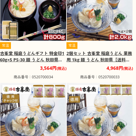
常温
常温
古峯堂 稲庭うどんギフト 特金印1
2個セット 古峯堂 稲庭うどん 業務
60g×5 PS-30 麺 うどん 秋田県
用 1kg 麺 うどん 秋田県【送料込
【送料込み】【二重包装不可】
み】【二重包装不可】【お届け不
3,564円
4,968円
(税込)
(税込)
【お届け不可地域：沖縄・離島】
可地域：沖縄・離島】【お届け日
商品番号：0520700034
商品番号：0520700033
【お届け日時指定不可】
時指定不可】