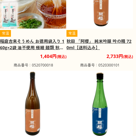
常温
常温
稲庭古来そうめん お徳用袋入り 1
秋田 「阿櫻」 純米吟醸 吟の精 72
60g×2袋 油不使用 極細 麺類 秋田
0ml【送料込み】
県【送料込み】【二重包装不可】
1,404円
2,733円
(税込)
(税込)
商品番号：0520700018
商品番号：0520300101