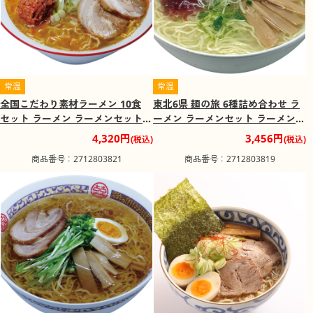
常温
常温
全国こだわり素材ラーメン 10食
東北6県 麺の旅 6種詰め合わせ ラ
セット ラーメン ラーメンセット
ーメン ラーメンセット ラーメンス
ラーメンスープ【送料込み】
ープ【送料込み】
4,320円
3,456円
(税込)
(税込)
商品番号：2712803821
商品番号：2712803819