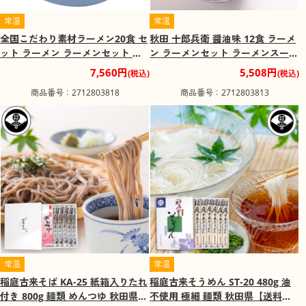
常温
常温
全国こだわり素材ラーメン20食 セ
秋田 十郎兵衛 醤油味 12食 ラーメ
ット ラーメン ラーメンセット ラ
ン ラーメンセット ラーメンスープ
ーメンスープ【送料込み】
【送料込み】
7,560円
5,508円
(税込)
(税込)
商品番号：2712803818
商品番号：2712803813
常温
常温
稲庭古来そば KA-25 紙箱入りたれ
稲庭古来そうめん ST-20 480g 油
付き 800g 麺類 めんつゆ 秋田県
不使用 極細 麺類 秋田県【送料込