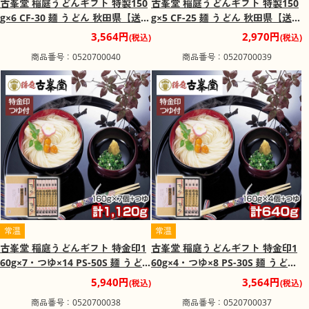
古峯堂 稲庭うどんギフト 特製150
古峯堂 稲庭うどんギフト 特製150
g×6 CF-30 麺 うどん 秋田県【送料
g×5 CF-25 麺 うどん 秋田県【送料
込み】【二重包装不可】【お届け
込み】【二重包装不可】【お届け
3,564円
2,970円
(税込)
(税込)
不可地域：沖縄・離島】【お届け
不可地域：沖縄・離島】【お届け
商品番号：0520700040
商品番号：0520700039
日時指定不可】
日時指定不可】
常温
常温
古峯堂 稲庭うどんギフト 特金印1
古峯堂 稲庭うどんギフト 特金印1
60g×7・つゆ×14 PS-50S 麺 うど
60g×4・つゆ×8 PS-30S 麺 うどん
ん 秋田県【送料込み】【二重包装
秋田県【送料込み】【二重包装不
5,940円
3,564円
(税込)
(税込)
不可】【お届け不可地域：沖縄・
可】【お届け不可地域：沖縄・離
商品番号：0520700038
商品番号：0520700037
離島】【お届け日時指定不可】
島】【お届け日時指定不可】