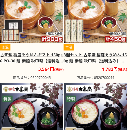
前につぶす事で平べったい形状になっており、面の中は気
泡により中空で、なめらかな触感が特徴です。
常温
常温
古峯堂 稲庭そうめんギフト 150g×
3個セット 古峯堂 稲庭そうめん 15
6 PO-30 麺 素麺 秋田県【送料込
0g 麺 素麺 秋田県【送料込み】
み】【二重包装不可】【お届け不
【二重包装不可】【お届け日時指
3,564円
1,782円
(税込)
(税込)
可地域：沖縄・離島】【お届け日
定不可】
商品番号：0520700045
商品番号：0520700044
時指定不可】