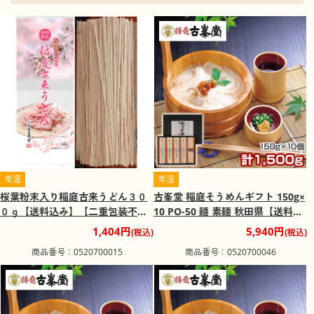
大晦日に男鹿市と三種町、潟上市の一部の各家々で行われ
る伝統的な民俗行事で、「男鹿のナマハゲ」として国の重
要無形民俗文化財に指定されています。鬼の面、ケラミ
ノ、ハバキを身に付け、大きな出刃包丁(または鉈)を持った
なまはげが家々を訪れ、「悪い子はいねがー」「泣ぐコは
いねがー」という荒々しい声を発しながら怠け者、子供や
初嫁を探して暴れます。
きりたんぽ
潰したうるち米のご飯を竹輪の様に杉の棒に巻きつけて焼
き、棒から外して食べやすく切ったもので、鶏ガラのだし
汁に入れて煮込んだり、味噌をつけて焼いたり、鍋に入れ
て食べたりする、秋田県の郷土料理です。
常温
常温
全国花火競技大会
桜葉粉末入り稲庭古来うどん３０
古峯堂 稲庭そうめんギフト 150g×
大仙市大曲地区、雄物川にて開催される花火大会で、日本
０ｇ【送料込み】【二重包装不
10 PO-50 麺 素麺 秋田県【送料込
三大花火大会の一つでもあります。規模、権威ともに日本
可】
み】【二重包装不可】【お届け不
1,404円
5,940円
(税込)
(税込)
最大の花火大会です。人口4万人弱の大仙市大曲地区に約70
可地域：沖縄・離島】【お届け日
万人の見物客が押し寄せる盛況ぶりです。
商品番号：0520700015
商品番号：0520700046
時指定不可】
稲庭うどん
日本三大うどんの一つで、ひやむぎより若干太く、やや黄
色味かかった色の乾麺です。打ち粉にでん粉を使用、乾燥