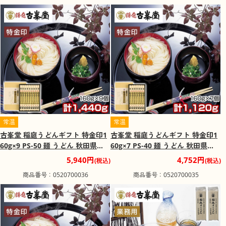
常温
常温
古峯堂 稲庭うどんギフト 特金印1
古峯堂 稲庭うどんギフト 特金印1
60g×9 PS-50 麺 うどん 秋田県
60g×7 PS-40 麺 うどん 秋田県
【送料込み】【二重包装不可】
【送料込み】【二重包装不可】
5,940円
4,752円
(税込)
(税込)
【お届け不可地域：沖縄・離島】
【お届け不可地域：沖縄・離島】
商品番号：0520700036
商品番号：0520700035
【お届け日時指定不可】
【お届け日時指定不可】