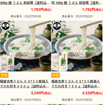
300g 麺 うどん 秋田県【送料込
印 180g 麺 うどん 秋田県【送料込
み】【二重包装不可】【お届け日
み】【二重包装不可】【お届け日
1,782円
1,782円
(税込)
(税込)
時指定不可】
時指定不可】
商品番号：0520700030
商品番号：0520700029
常温
常温
稲庭古来うどん ＫＳ?２０紙箱入
稲庭古来うどん ＫＳ?３０紙箱入
りたれ付き４５０ｇ【送料込み】
りたれ付き７５０ｇ【送料込み】
【お届け不可地域：沖縄・離島】
【お届け不可地域：沖縄・離島】
3,240円
4,320円
(税込)
(税込)
商品番号：0520700025
商品番号：0520700024