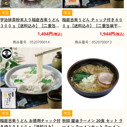
常温
常温
宇治抹茶粉末入り稲庭古来うどん
稲庭古来うどん チャック付き８０
３００ｇ【送料込み】【二重包装
０ｇ【送料込み】【二重包装不
不可】
可】
1,404円
1,944円
(税込)
(税込)
商品番号：0520700014
商品番号：0520700013
常温
常温
稲庭古来うどん お徳用チャック付
秋田 醤油ラーメン 20食 セット ラ
き袋入り５４０ｇ【送料込み】
ーメン ラーメンセット ラーメンス