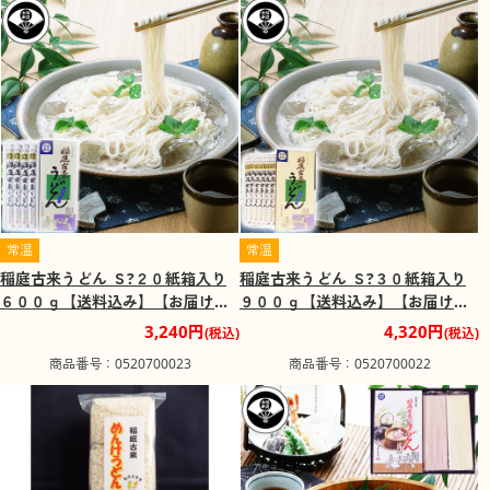
常温
常温
稲庭古来うどん Ｓ?２０紙箱入り
稲庭古来うどん Ｓ?３０紙箱入り
６００ｇ【送料込み】【お届け不
９００ｇ【送料込み】【お届け不
可地域：沖縄・離島】
可地域：沖縄・離島】
3,240円
4,320円
(税込)
(税込)
商品番号：0520700023
商品番号：0520700022