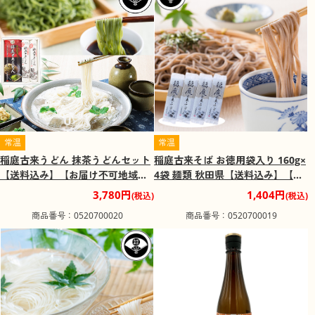
常温
常温
稲庭古来うどん 抹茶うどんセット
稲庭古来そば お徳用袋入り 160g×
【送料込み】【お届け不可地域：
4袋 麺類 秋田県【送料込み】【二
沖縄・離島】
重包装不可】
3,780円
1,404円
(税込)
(税込)
商品番号：0520700020
商品番号：0520700019