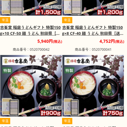
常温
常温
古峯堂 稲庭うどんギフト 特製150
古峯堂 稲庭うどんギフト 特製150
g×10 CF-50 麺 うどん 秋田県【送
g×8 CF-40 麺 うどん 秋田県【送料
料込み】【二重包装不可】【お届
込み】【二重包装不可】【お届け
5,940円
4,752円
(税込)
(税込)
け不可地域：沖縄・離島】【お届
不可地域：沖縄・離島】【お届け
商品番号：0520700042
商品番号：0520700041
け日時指定不可】
日時指定不可】
常温
常温