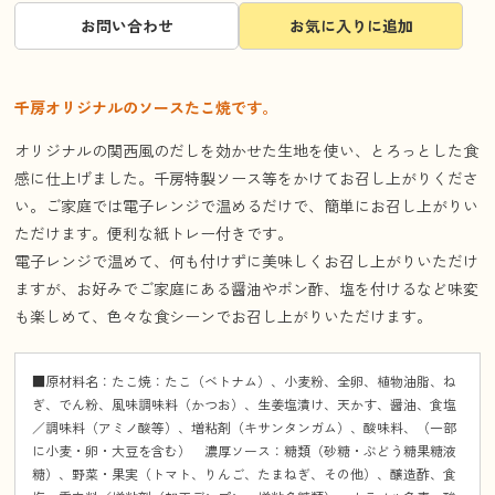
お問い合わせ
お気に入りに追加
千房オリジナルのソースたこ焼です。
オリジナルの関西風のだしを効かせた生地を使い、とろっとした食
感に仕上げました。千房特製ソース等をかけてお召し上がりくださ
い。ご家庭では電子レンジで温めるだけで、簡単にお召し上がりい
ただけます。便利な紙トレー付きです。
電子レンジで温めて、何も付けずに美味しくお召し上がりいただけ
ますが、お好みでご家庭にある醤油やポン酢、塩を付けるなど味変
も楽しめて、色々な食シーンでお召し上がりいただけます。
■原材料名：たこ焼：たこ（ベトナム）、小麦粉、全卵、植物油脂、ね
ぎ、でん粉、風味調味料（かつお）、生姜塩漬け、天かす、醤油、食塩
／調味料（アミノ酸等）、増粘剤（キサンタンガム）、酸味料、（一部
に小麦・卵・大豆を含む） 濃厚ソース：糖類（砂糖・ぶどう糖果糖液
糖）、野菜・果実（トマト、りんご、たまねぎ、その他）、醸造酢、食