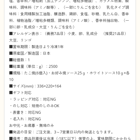
塩、香辛料／増粘剤（加工デンプン、増粘多糖類）、カラメル色素、酸
味料、調味料（アミノ酸等）、（一部にりんごを含む） 乳化タイプ調
味料：食用精製加工油脂、醸造酢、鶏卵、食塩、砂糖、乳たん白、香辛
料、植物油脂／増粘多糖類、調味料（アミノ酸）、香辛料抽出物、（一
部に卵・乳成分・大豆・りんごを含む）
■アレルゲン表示：（義務7品目）小麦、卵、乳成分 （推奨21品目）
大豆、リンゴ
■賞味期限：製造日より冷凍1年
■原産国／製造国：日本
■総個数：1
■総重量（単位：g）：2500
■規格：たこ焼(6個入)・お好み焼ソース25ｇ・ホワイトソース10ｇ×各
10
■サイズ(mm)：336×220×164
■ギフト対応
・ラッピング対応：対応NG
・のし対応：短冊のしのみOK
・表書き：対応NG
・名入れ：対応NG
お中元・お歳暮・無地のみ
■発送の目安：ご注文後、3～7営業日以内の発送となります。
■備考：商品到着後は冷凍（-18℃以下）保管の上、賞味期限にかかわら