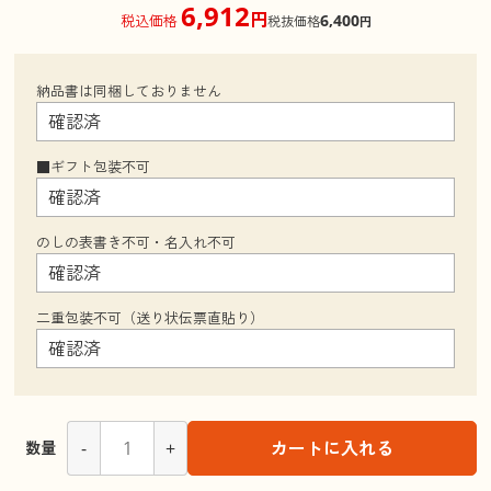
6,912
円
6,400
税込価格
税抜価格
円
納品書は同梱しておりません
■ギフト包装不可
のしの表書き不可・名入れ不可
二重包装不可（送り状伝票直貼り）
-
+
カートに入れる
数量