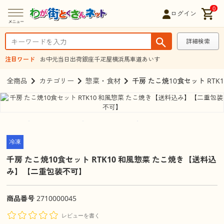
0
ログイン
詳細検索
注目ワード
お中元
当日出荷
銀座千疋屋
横浜馬車道あいす
全商品
カテゴリー
惣菜・食材
千房 たこ焼10食セット RT
冷凍
千房 たこ焼10食セット RTK10 和風惣菜 たこ焼き【送料込
み】【二重包装不可】
商品番号
2710000045
レビューを書く