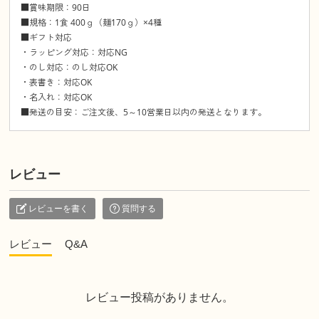
■賞味期限：90日
■規格：1食 400ｇ（麺170ｇ）×4種
■ギフト対応
・ラッピング対応：対応NG
・のし対応：のし対応OK
・表書き：対応OK
・名入れ：対応OK
■発送の目安：ご注文後、5～10営業日以内の発送となります。
レビュー
レビューを書く
質問する
レビュー
Q&A
レビュー投稿がありません。