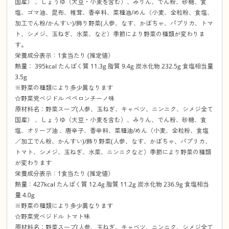
国産） 、しょうゆ（大豆・小麦を含む）、みりん、でん粉、砂糖、食
塩、ゴマ油、昆布、椎茸、香辛料、菜種油/めん（小麦、全粒粉、食塩、
加工でん粉/かんすい)/飾り野菜(人参、なす、かぼちゃ、パプリカ、トマ
ト、シメジ、玉ねぎ、水菜、など）季節により野菜の種類が変わりま
す。
栄養成分表示：1食当たり (推定値）
熱量： 395kcal たんぱく質 11.3g 脂質 9.4g 炭水化物 232.5g 食塩相当量
3.5g
※野菜の種類により多少異なります
☆野菜党ベジドル ペペロンチーノ味
原材料名：野菜スープ(人参、玉ねぎ、キャベツ、ニンニク、シメジ全て
国産） 、しょうゆ（大豆・小麦を含む）、みりん、でん粉、砂糖、食
塩、オリーブ油 、唐辛子、香辛料、菜種油/めん（小麦、全粒粉、食塩
／加工でん粉、かんすい)/飾り野菜(人参、なす、かぼちゃ、パプリカ、
トマト、シメジ、玉ねぎ、水菜、ニンニクなど）季節により野菜の種類
が変わります
栄養成分表示：1食当たり (推定値）
熱量：427kcal たんぱく質 12.4g 脂質 11.2g 炭水化物 236.9g 食塩相当
量 4.0g
※野菜の種類により多少異なります
☆野菜党ベジドル トマト味
原材料名：野菜スープ(人参、玉ねぎ、キャベツ、ニンニク、シメジ全て