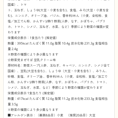
国産）、トマ
ト、玉ねぎ、しょうゆ(大豆・小麦を含む)、食塩、みそ(大豆・小麦を含
む)、ニンニク、オリーブ油、バジル、香辛料/めん（小麦、全粒粉、食
塩／加工でん粉、かんすい)/飾り野菜(人参、なす、かぼちゃ、パプリ
カ、トマト、シメジ、玉ねぎ、水菜、など）季節により野菜の種類が変
わります
栄養成分表示：1食当たり (推定値）
熱量：395kcal たんぱく質 11.0g 脂質 10.4g 炭水化物 231.3g 食塩相当
量 2.4g
※野菜の種類により多少異なります
☆野菜党まぜそば 豆乳クリーム味
原材料名：野菜スープ(人参、玉ねぎ、キャベツ、ニンニク、シメジ全て
国産）、豆乳(大豆を含む) 、しょうゆ（大豆・小麦を含む）、みりん、
砂糖、食塩、オリーブ油 、香辛料/めん（小麦、全粒粉、食塩／加工で
ん粉、かんすい)/飾り野菜(人参、なす、かぼちゃ、パプリカ、トマト、
シメジ、玉ねぎ、水菜、など）季節により野菜の種類が変わります
栄養成分表示 1食当たり (推定値）
熱量：417kcal たんぱく質 12.6g 脂質 11.2g 炭水化物 233.3g 食塩相当
量 3.5g
※野菜の種類により多少異なります
■アレルゲン表示：（義務8品目）小麦 （推奨20品目）大豆