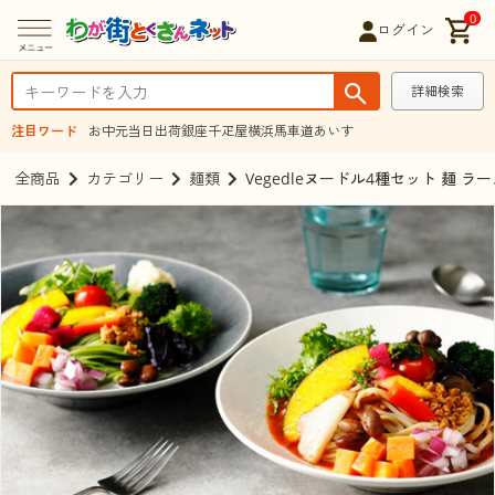
0
ログイン
詳細検索
注目ワード
お中元
当日出荷
銀座千疋屋
横浜馬車道あいす
全商品
カテゴリー
麺類
Vegedleヌードル4種セット 麺