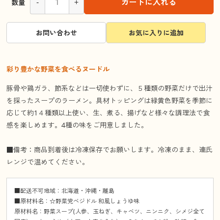
-
+
カートに入れる
数量
お問い合わせ
お気に入りに追加
彩り豊かな野菜を食べるヌードル
豚骨や鶏ガラ、節系などは一切使わずに、５種類の野菜だけで出汁
を採ったスープのラーメン。具材トッピングは緑黄色野菜を季節に
応じて約1４種類以上使い、生、煮る、揚げなど様々な調理法で食
感を楽しめます。4種の味をご用意しました。
■備考：商品到着後は冷凍保存でお願いします。冷凍のまま、連氏
レンジで温めてください。
■配送不可地域：北海道・沖縄・離島
■原材料名：☆野菜党ベジドル 和風しょうゆ味
原材料名：野菜スープ(人参、玉ねぎ、キャベツ、ニンニク、シメジ全て