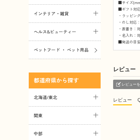
■サイズ(mm)
■ギフト対
インテリア・雑貨
・ラッピング
・のし対応：
・表書き：対
ヘルス&ビューティー
・名入れ：対
■発送の目安
ペットフード ・ ペット用品
レビュー
都道府県
レビュー
北海道/東北
レビュー
関東
中部