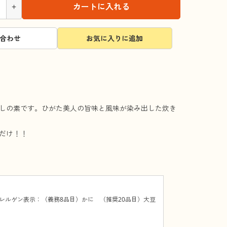
+
カートに入れる
合わせ
お気に入りに追加
しの素です。ひがた美人の旨味と風味が染み出した炊き
だけ！！
レルゲン表示：（義務8品目）かに （推奨20品目）大豆