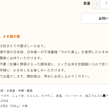
-
数量
お問い
、かき飯の素
る炊きたての香ばしいかおり。
津干潟の日本初、日本唯一の干潟養殖「ひがた美人」を使用したかきめ
簡単にお作りいただけます。
不要！牡蠣と野菜が入った調味液と、といだお米を炊飯器に入れて炊く
手軽に、かきめしをお楽しみいただけます。
でお届けします。開封後は、早めにお召し上がりください。
地域：北海道・沖縄・離島
：マガキ、しょうゆ、にんじん、たけのこ、食塩、トレハロース、加工でんぷん■ア
270日
2号分（550ｇ）/1箱