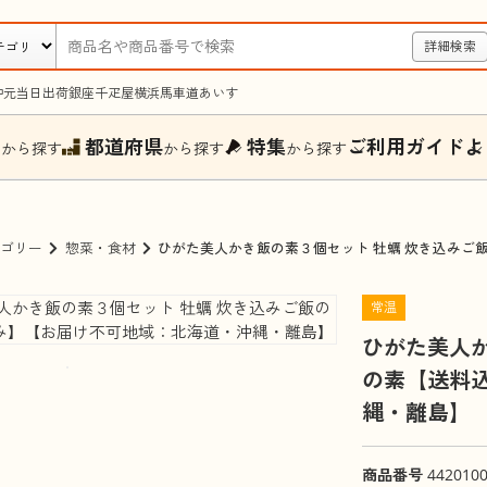
詳細検索
中元
当日出荷
銀座千疋屋
横浜馬車道あいす
ー
都道府県
特集
ご利用ガイド
よ
から探す
から探す
から探す
ゴリー
惣菜・食材
ひがた美人かき飯の素３個セット 牡蠣 炊き込み
常温
ひがた美人か
の素【送料
縄・離島】
商品番号
442010