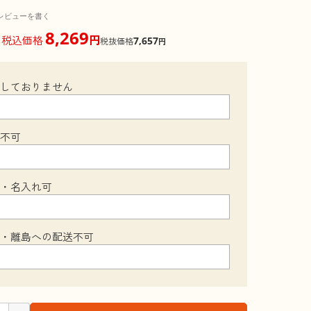
レビューを書く
8,269
円
税込価格
7,657
税抜価格
円
梱しておりません
装不可
可・名入れ可
縄・離島への配送不可