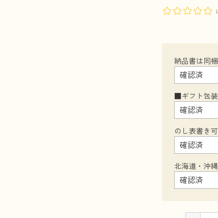
納品書は同
■ギフト包
のし表書き
北海道・沖