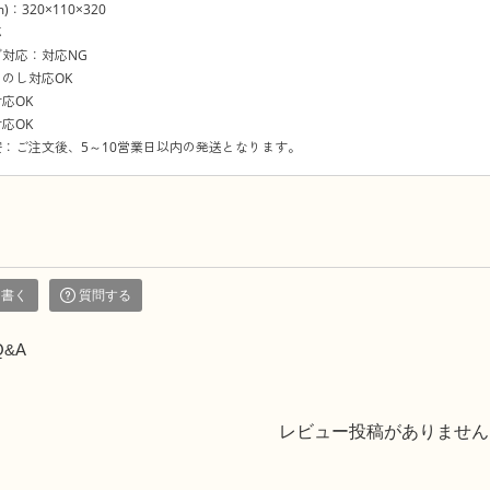
：320×110×320
応
対応：対応NG
のし対応OK
応OK
応OK
：ご注文後、5～10営業日以内の発送となります。
を書く
質問する
Q&A
レビュー投稿がありません