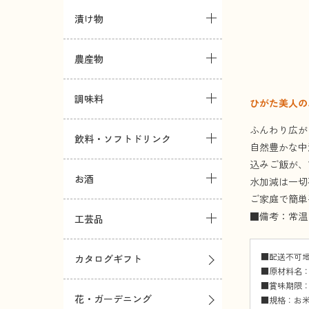
漬け物
農産物
調味料
ひがた美人の
ふんわり広が
飲料・ソフトドリンク
自然豊かな中
込みご飯が、
お酒
水加減は一切
ご家庭で簡単
■備考：常温
工芸品
■配送不可
カタログギフト
■原材料名
■賞味期限：
花・ガーデニング
■規格：お米