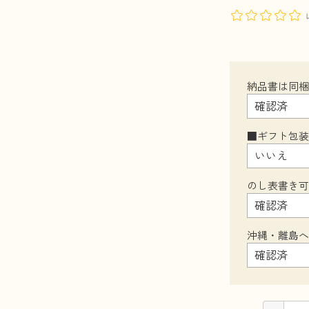
納品書は同
■ギフト包
のし表書き
沖縄・離島