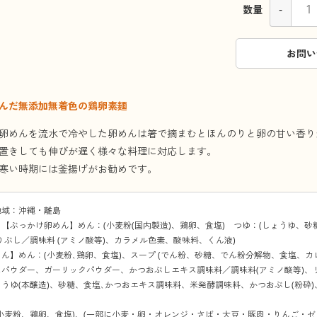
-
数量
お問い
んだ無添加無着色の鶏卵素麺
卵めんを流水で冷やした卵めんは箸で摘まむとほんのりと卵の甘い香り
置きしても伸びが遅く様々な料理に対応します。
寒い時期には釜揚げがお勧めです。
地域：沖縄・離島
【ぶっかけ卵めん】めん：(小麦粉(国内製造)、鶏卵、食塩) つゆ：(しょうゆ、
りぶし／調味料 (アミノ酸等)、カラメル色素、酸味料、くん液)
ん】めん：(小麦粉､鶏卵、食塩)、スープ (でん粉、砂糖、でん粉分解物、食塩、
スパウダー、ガーリックパウダー、かつおぶしエキス調味料／調味料(アミノ酸等)、
うゆ(本醸造)、砂糖、食塩､かつおエキス調味料、米発酵調味料、かつおぶし(粉砕)
小麦粉、鶏卵、食塩)、(一部に小麦・卵・オレンジ・さば・大豆・豚肉・りんご・ゼ