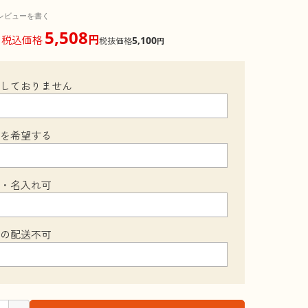
レビューを書く
5,508
円
税込価格
5,100
税抜価格
円
梱しておりません
装を希望する
可・名入れ可
への配送不可