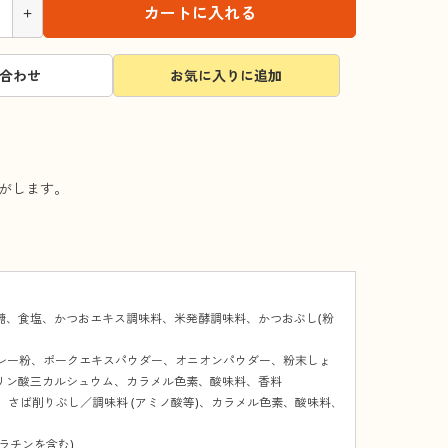
+
カートに入れる
合わせ
お気に入りに追加
がします。
砂糖、食塩、かつおエキス調味料、米発酵調味料、かつおぶし(粉
カレー粉、ポークエキスパウダー、オニオンパウダー、粉末しょ
リン酸三カルシュウム、カラメル色素、酸味料、香料
、さば削りぶし／調味料 (アミノ酸等)、カラメル色素、酸味料､
ラチンを含む)