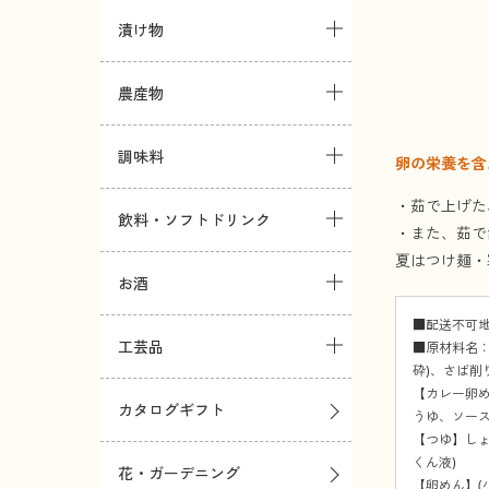
漬け物
農産物
調味料
卵の栄養を含
・茹で上げた
飲料・ソフトドリンク
・また、茹で
夏はつけ麺・
お酒
■配送不可
工芸品
■原材料名：
砕)、さば削
【カレー卵め
カタログギフト
うゆ、ソー
【つゆ】しょ
くん液)
花・ガーデニング
【卵めん】(