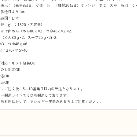
ン表示：（義務8品目）小麦・卵 （推奨20品目）オレンジ・さば・大豆・豚肉・り
製造日より1年
製造国：日本
位：g）：1820（内容量）
かけ卵めん（めん80ｇ×2、つゆ48ｇ×2)×2、
めん80ｇ×2、スープ25ｇ×2)×2、
×3、つゆ48ｇ×6
：270×415×40
応
対応：ギフト包装OK
のし対応OK
応OK
応OK
：ご注文後、5～10営業日以内の発送となります。
同一製造ラインでそばを製造しております。
の原材料において、アレルギー疾患のある方はご注意ください。