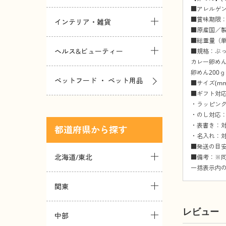
■アレルゲ
■賞味期限：
インテリア・雑貨
■原産国／
■総重量（単
ヘルス&ビューティー
■規格：ぶっ
カレー卵めん（
卵めん200ｇ
ペットフード ・ ペット用品
■サイズ(mm)
■ギフト対
・ラッピング
・のし対応：
・表書き：対
都道府県
・名入れ：対
■発送の目安
北海道/東北
■備考：※
一括表示内
関東
レビュー
中部