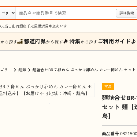
詳細検索
中元
当日出荷
銀座千疋屋
横浜馬車道あいす
ー
都道府県
特集
ご利用ガイド
よ
から探す
から探す
から探す
ゴリー
麺類
麺詰合せBR-7 卵めん ぶっかけ卵めん カレー卵めん セ
常温
麺詰合せBR
セット 麺
島】
商品番号
032150