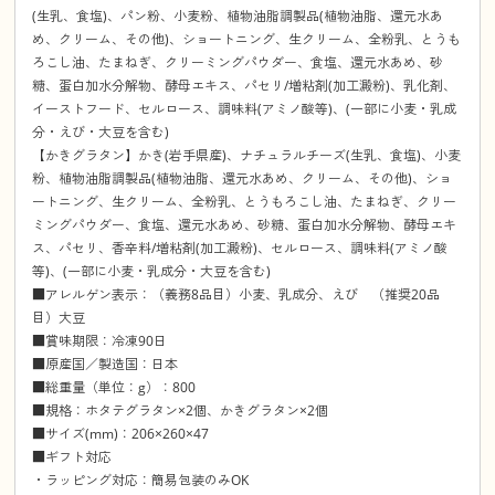
(生乳、食塩)、パン粉、小麦粉、植物油脂調製品(植物油脂、還元水あ
め、クリーム、その他)、ショートニング、生クリーム、全粉乳、とうも
ろこし油、たまねぎ、クリーミングパウダー、食塩、還元水あめ、砂
糖、蛋白加水分解物、酵母エキス、パセリ/増粘剤(加工澱粉)、乳化剤、
イーストフード、セルロース、調味料(アミノ酸等)、(一部に小麦・乳成
分・えび・大豆を含む)
【かきグラタン】かき(岩手県産)、ナチュラルチーズ(生乳、食塩)、小麦
粉、植物油脂調製品(植物油脂、還元水あめ、クリーム、その他)、ショ
ートニング、生クリーム、全粉乳、とうもろこし油、たまねぎ、クリー
ミングパウダー、食塩、還元水あめ、砂糖、蛋白加水分解物、酵母エキ
ス、パセリ、香辛料/増粘剤(加工澱粉)、セルロース、調味料(アミノ酸
等)、(一部に小麦・乳成分・大豆を含む)
■アレルゲン表示：（義務8品目）小麦、乳成分、えび （推奨20品
目）大豆
■賞味期限：冷凍90日
■原産国／製造国：日本
■総重量（単位：g）：800
■規格：ホタテグラタン×2個、かきグラタン×2個
■サイズ(mm)：206×260×47
■ギフト対応
・ラッピング対応：簡易包装のみOK