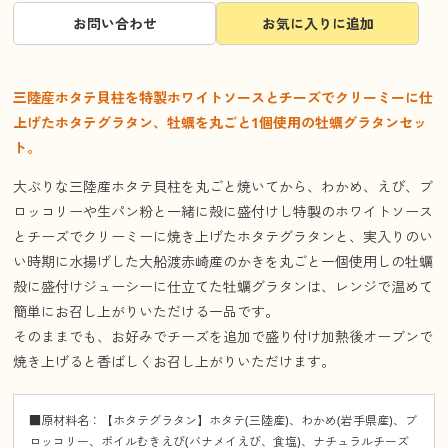
お問い合わせ
お気に入りに追加
三陸産ホタテ貝柱を特製ホワイトソースとチーズでクリーミーに仕
上げたホタテグラタン、牡蠣を丸ごと1個使用の牡蠣グラタンセッ
ト。
大ぶりな三陸産ホタテ貝柱を丸ごと焼いてから、わかめ、えび、ブ
ロッコリーや生パン粉と一緒に殻に盛付けし特製のホワイトソース
とチーズでクリーミーに焼き上げたホタテグラタンと、実入りのい
い時期に水揚げした大船渡赤崎産のかきを丸ごと一個使用しの牡蠣
殻に盛付けジューシーに仕立てた牡蠣グラタンは、レンジで温めて
簡単にお召し上がりいただける一品です。
そのままでも、お好みでチーズを追加で盛り付け加熱後オーブンで
焼き上げると香ばしくお召し上がりいただけます。
■原材料名：【ホタテグラタン】ホタテ(三陸産)、わかめ(岩手県産)、ブ
ロッコリー、ボイルむきえび(バナメイえび、食塩)、ナチュラルチーズ