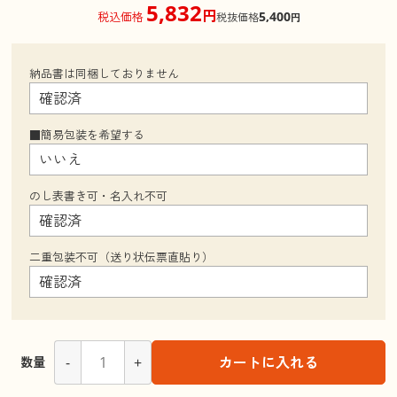
5,832
円
5,400
税込価格
税抜価格
円
納品書は同梱しておりません
■簡易包装を希望する
のし表書き可・名入れ不可
二重包装不可（送り状伝票直貼り）
-
+
カートに入れる
数量