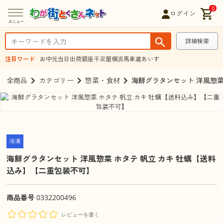
0
ログイン
詳細検索
注目ワード
お中元
当日出荷
銀座千疋屋
横浜馬車道あいす
全商品
カテゴリー
惣菜・食材
海鮮グラタンセット 洋風惣菜
冷凍
海鮮グラタンセット 洋風惣菜 ホタテ 帆立 カキ 牡蠣【送料
込み】【二重包装不可】
商品番号
0332200496
レビューを書く