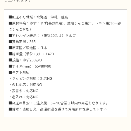
■配送不可地域：北海道・沖縄・離島
■原材料名：ゆず：ゆず(長野県産)、濃縮りんご果汁、レモン果汁(一部
にりんご含む）
■アレルゲン表示：（推奨20品目）りんご
■賞味期限：365
■原産国／製造国：日本
■総重量（単位：g）：1470
■規格：ゆず230g×3
■サイズ(mm)：65×80×90
■ギフト対応
・ラッピング対応：対応NG
・のし対応：対応NG
・表書き：対応NG
・名入れ：対応NG
■発送の目安：ご注文後、5～10営業日以内の発送となります。
■備考：直射日光・高温多湿を避けて冷暗所に保存して下さい