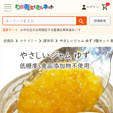
0
ログイン
詳細検索
注目ワード
お中元
当日出荷
銀座千疋屋
横浜馬車道あいす
全商品
カテゴリー
調味料
やさしいジャム ゆず 3個セッ