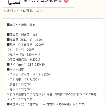
※外部サイトに遷移します
■配送不可地域：離島
■原産国／製造国：日本
■総重量（単位：g）：320
■規格：◇本体価格：3000円
◇システム料：900円
◇総ページ数：130ページ
◇商品掲載点数：約250点
■サイズ(mm)：235×225×20
■ギフト対応
・ラッピング対応：ギフト包装OK
・のし対応：のし対応OK
・表書き：対応OK
・名入れ：対応OK
※熨斗の表書きのご指定がない場合、蝶結び5本の無地熨斗にてご用意
させていただきます。
■発送の目安：ご注文後、3～7営業日以内の発送となります。