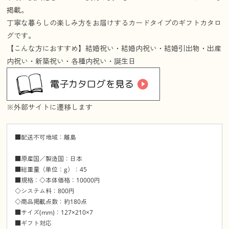
掲載。
丁寧な暮らしの楽しみ方をお届けするカードタイプのギフトカタロ
グです。
【こんな方におすすめ】結婚祝い・結婚内祝い・結婚引出物・出産
内祝い・新築祝い・各種内祝い・誕生日
※外部サイトに遷移します
■配送不可地域：離島
■原産国／製造国：日本
■総重量（単位：g）：45
■規格：◇本体価格：10000円
◇システム料：800円
◇商品掲載点数：約180点
■サイズ(mm)：127×210×7
■ギフト対応