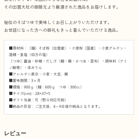
その出雲大社の御膝元より厳選された逸品をお届けします。
秘伝のそばつゆで美味しくお召し上がりいただけます。
お世話になった方への御礼もきっと喜んでいただける逸品。
■原材料：〔麺〕そば粉（出雲産）・小麦粉〔国産〕・小麦グルテン・
酒精・食塩（伯方の塩）
〔つゆ〕醤油・砂糖・だし汁（鰯・鯖・かつお・昆布）・調味料（アミ
ノ酸等）・本みりん
■アレルゲン表示：小麦・大豆、鯖
■賞味期限：3ヶ月
■規格：900ｇ（麺：600ｇ つゆ：300㏄）
■サイズ(cm)：28×37×5
■ギフト包装：可（熨斗対応可能）
■納品の目安：ご注文後、4～9日後の納品となります。
レビュー