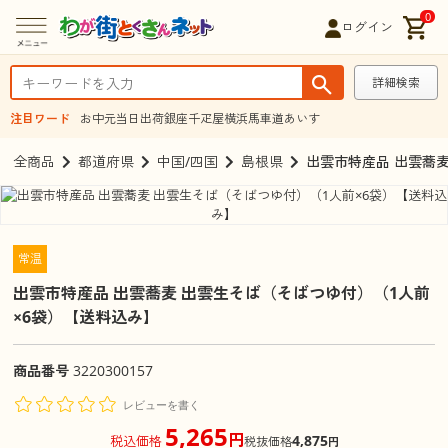
0
ログイン
詳細検索
注目ワード
お中元
当日出荷
銀座千疋屋
横浜馬車道あいす
全商品
都道府県
中国/四国
島根県
出雲市特産品 出雲蕎
常温
出雲市特産品 出雲蕎麦 出雲生そば（そばつゆ付）（1人前
×6袋）【送料込み】
商品番号
3220300157
レビューを書く
5,265
円
4,875
税込価格
税抜価格
円