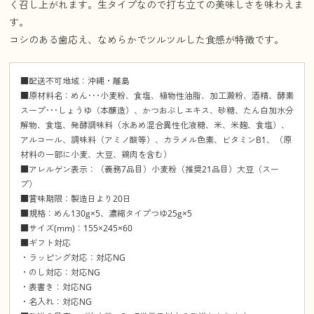
く召し上がれます。生タイプなので打ち立ての美味しさを味わえま
す。
コシのある歯応え、なめらかでツルツルした食感が特徴です。
■配送不可地域：沖縄・離島
■原材料名：めん･･･小麦粉、食塩、植物性油脂、加工澱粉、酒精、酵素
スープ･･･しょうゆ（本醸造）、かつおぶしエキス、砂糖、たん白加水分
解物、食塩、発酵調味料（水あめ混合異性化液糖、米、米麹、食塩）、
アルコール、調味料（アミノ酸等）、カラメル色素、ビタミンB1、（原
材料の一部に小麦、大豆、鶏肉を含む）
■アレルゲン表示：（義務7品目）小麦粉（推奨21品目）大豆（スー
プ）
■賞味期限：製造日より20日
■規格：めん130g×5、濃縮タイプつゆ25g×5
■サイズ(mm)：155×245×60
■ギフト対応
・ラッピング対応：対応NG
・のし対応：対応NG
・表書き：対応NG
・名入れ：対応NG