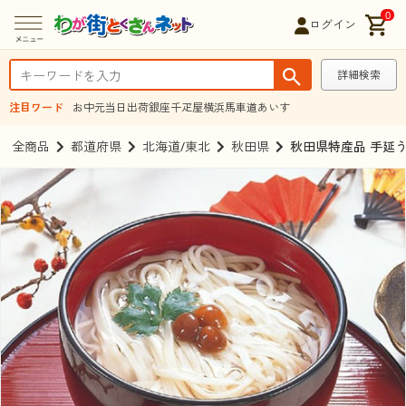
0
ログイン
詳細検索
注目ワード
お中元
当日出荷
銀座千疋屋
横浜馬車道あいす
全商品
都道府県
北海道/東北
秋田県
秋田県特産品 手延