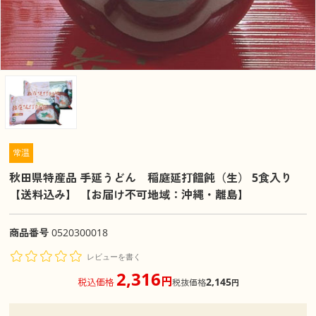
常温
秋田県特産品 手延うどん 稲庭延打饂飩（生） 5食入り
【送料込み】 【お届け不可地域：沖縄・離島】
商品番号
0520300018
レビューを書く
2,316
円
2,145
税込価格
税抜価格
円