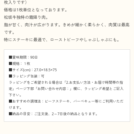
枚入りです）
価格は1枚単位となっております。
松坂牛独特の霜降り肉。
脂が甘く、肉汁が広がります。きめが細かく柔らかく、肉質は最高
です。
特にステーキに最適で、ローストビーフやしゃぶしゃぶにも。
■賞味期限：90日
■規格：１枚
■サイズ(cm)：27.0×18.5×75
■ラッピング包装：可
ラッピングをご希望される場合は「2.お支払い方法・お届け時間帯の指
定」ページ下部「お問い合わせ内容：」欄に、ラッピング希望とご記入
下さい。
■おすすめの調理法：ビーフステーキ、バーベキュー等にご利用いただ
けます。
■納品の目安：ご注文後、2～7日後の納品となります。