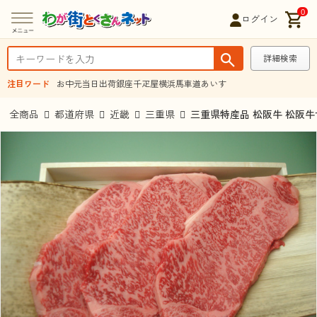
0
ログイン
詳細検索
注目ワード
お中元
当日出荷
銀座千疋屋
横浜馬車道あいす
全商品
都道府県
近畿
三重県
三重県特産品 松阪牛 松阪牛