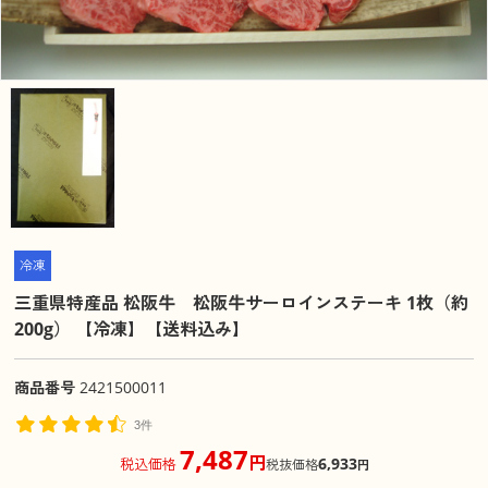
冷凍
三重県特産品 松阪牛 松阪牛サーロインステーキ 1枚（約
200g） 【冷凍】【送料込み】
商品番号
2421500011
3件
7,487
円
6,933
税込価格
税抜価格
円