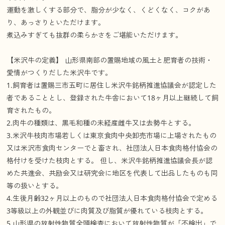
運動を激しくする部分で、脂分が少なく、くどくなく、コクがあ
り、あっさりといただけます。
煮込みすぎても抜群の柔らかさをご堪能いただけます。
【米沢牛の定義】 山形県南部の置賜地域の風土と肥育者の技術・
愛情がつくりだした米沢牛です。
1.飼育者は置賜三市五町に居住し米沢牛銘柄推進協議会が認定した
者であることとし、登録された牛舎において18ヶ月以上継続して飼
育されたもの。
2.肉牛の種類は、黒毛和種の未経産雌牛又は去勢牛とする。
3.米沢牛枝肉市場若しくは東京食肉中央卸売市場に上場されたもの
又は米沢市食肉センターでと畜され、社団法人日本食肉格付協会の
格付けを受けた枝肉とする。 但し、米沢牛銘柄推進協議会長が認
めた共進会、共励会又は研究会に地区を代表して出品したものも同
等の扱いとする。
4.生後月齢32ヶ月以上のもので社団法人日本食肉格付協会で定める
3等級以上の外観並びに肉質及び脂質が優れている枝肉とする。
5.山形県の放射性物質全頭検査において放射性物質が「不検出」で