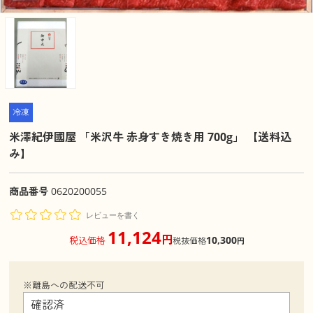
冷凍
米澤紀伊國屋 「米沢牛 赤身すき焼き用 700g」 【送料込
み】
商品番号
0620200055
レビューを書く
11,124
円
10,300
税込価格
税抜価格
円
※離島への配送不可