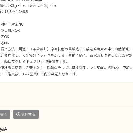
蒸し230ｇ×2ヶ、蒸寿し220ｇ×2ヶ
16.5×41.0×6.5
応
対応：対応NG
のし対応OK
応OK
応OK
の調理方法・用途：（茶碗蒸し）冷凍状態の茶碗蒸しの袋を冷蔵庫の中で自然解凍、
の容器に移し、その容器にラップをかける。事前に鍋に、茶碗蒸しを移し変えた容器
、鍋に蓋をして中火で12～13分湯煎する。
凍状態の蒸寿しの蓋を取り、耐熱のラップに換え電子レンジ500Ｗで約4分、750ｗ
：ご注文後、3～7営業日以内の発送となります。
を書く
質問する
Q&A