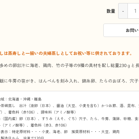
-
数量
お問い
しは蒸寿しと一揃いの夫婦蒸しとしてお祝い等に供されております。
多めの卵出汁に海老、鶏肉、竹の子等の9種の具材を配し総量230ｇと
飯に牛蒡の笹がき、はんぺんを刻み入れ、錦糸卵、たらのおぼろ、穴子
地域：北海道・沖縄・離島
◆茶碗蒸し 出汁（液卵（日本）、醤油（大豆、小麦を含む）かつお節、酒、昆布、
）、着色料（赤106）、調味料（アミノ酸等）
米（国内産）卵（日本）、すりみ（えそ、ぐち）穴子、たら、牛蒡、蒲鉾、砂糖、食
（アミノ酸等）、着色料（赤3、赤106）
ン表示：特定原材料・・・小麦、海老、卵 推奨原材料・・・大豆、鶏肉
製造日から、冷凍で120日