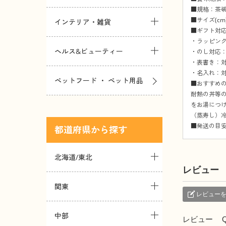
■規格：茶碗
■サイズ(cm)：
インテリア・雑貨
■ギフト対
・ラッピング
ヘルス&ビューティー
・のし対応：
・表書き：対
・名入れ：対
ペットフード ・ ペット用品
■おすすめ
耐熱の丼等
をお湯につけ
（蒸寿し）冷
■発送の目安
都道府県
北海道/東北
レビュー
関東
レビュー
中部
レビュー