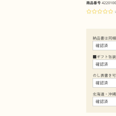
商品番号
422010
納品書は同
■ギフト包
のし表書き
北海道・沖