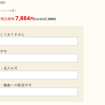
0081
レビューを書く
7,884
円
税込価格
7,300
税抜価格
円
梱しておりません
装不可
可・名入れ可
縄・離島への配送不可