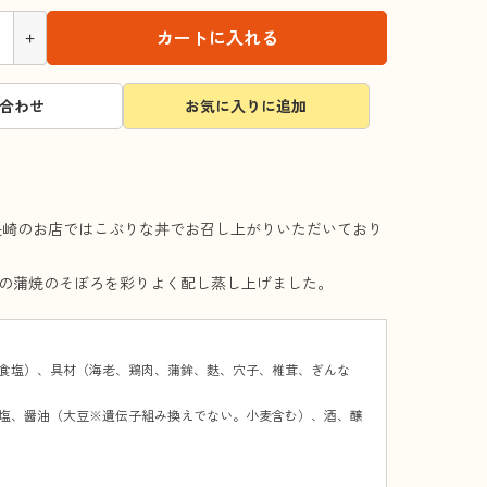
+
カートに入れる
合わせ
お気に入りに追加
長崎のお店ではこぶりな丼でお召し上がりいただいており
の蒲焼のそぼろを彩りよく配し蒸し上げました。
食塩）、具材（海老、鶏肉、蒲鉾、麩、穴子、椎茸、ぎんな
塩、醤油（大豆※遺伝子組み換えでない。小麦含む）、酒、醸