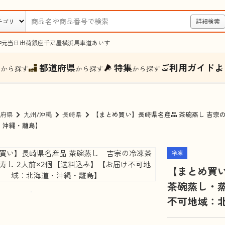
詳細検索
中元
当日出荷
銀座千疋屋
横浜馬車道あいす
ー
都道府県
特集
ご利用ガイド
よ
から探す
から探す
から探す
府県
九州/沖縄
長崎県
【まとめ買い】長崎県名産品 茶碗蒸し 吉宗
・沖縄・離島】
冷凍
【まとめ買
茶碗蒸し・蒸
不可地域：