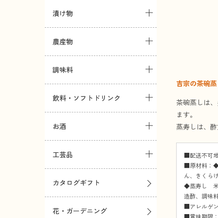
漬け物
農産物
調味料
吉宗の茶碗蒸
飲料・ソフトドリンク
茶碗蒸しは、
ます。
お酒
蒸寿しは、酢
工芸品
■配送不可
■原材料：
ん、きくらげ
カタログギフト
◆蒸寿し 
造酢、調味料
■アレルゲ
花・ガーデニング
■賞味期限：