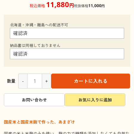
11,880
円
11,000
税込価格
税抜価格
円
北海道・沖縄・離島への配送不可
納品書は同梱しておりません
-
+
カートに入れる
数量
お問い合わせ
お気に入りに追加
国産米と国産米麹で作った、あまざけ
国産の米と米麹のみを使い、麹の力で糖類を添加しなくても自然な