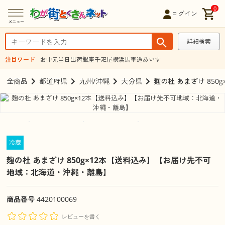
0
ログイン
詳細検索
注目ワード
お中元
当日出荷
銀座千疋屋
横浜馬車道あいす
全商品
都道府県
九州/沖縄
大分県
麹の杜 あまざけ 85
冷蔵
麹の杜 あまざけ 850g×12本【送料込み】【お届け先不可
地域：北海道・沖縄・離島】
商品番号
4420100069
レビューを書く