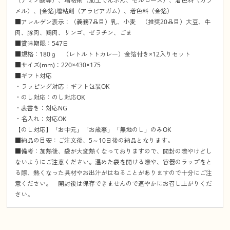
（アミノ酸等）、増粘剤（加工でんぷん、セルロース）、着色料（カラ
メル）、[金箔]増粘剤（アラビアガム）、着色料（金箔）
■アレルゲン表示：（義務7品目）乳、小麦 （推奨20品目）大豆、牛
肉、豚肉、鶏肉、リンゴ、ゼラチン、ごま
■賞味期限：547日
■規格：180ｇ （レトルトトカレー）金箔付き×12入りセット
■サイズ(mm)：220×430×175
■ギフト対応
・ラッピング対応：ギフト包装OK
・のし対応：のし対応OK
・表書き：対応NG
・名入れ：対応OK
【のし対応】「お中元」「お歳暮」「無地のし」のみOK
■納品の目安：ご注文後、5～10日後の納品となります。
■備考：加熱後、袋が大変熱くなっておりますので、開封の際やけどし
ないようにご注意ください。温めた袋を開ける際や、容器のラップをと
る際、熱くなった具材やお出汁がはねることがありますので十分にご注
意ください。 開封後は保存できませんので速やかにお召し上がりくだ
さい。