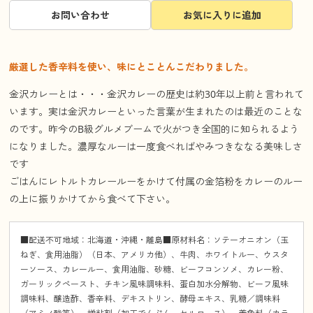
お問い合わせ
お気に入りに追加
厳選した香辛料を使い、味にとことんこだわりました。
金沢カレーとは・・・金沢カレーの歴史は約30年以上前と言われて
います。実は金沢カレーといった言葉が生まれたのは最近のことな
のです。昨今のB級グルメブームで火がつき全国的に知られるよう
になりました。濃厚なルーは一度食べればやみつきななる美味しさ
です
ごはんにレトルトカレールーをかけて付属の金箔粉をカレーのルー
の上に振りかけてから食べて下さい。
■配送不可地域：北海道・沖縄・離島■原材料名：ソテーオニオン（玉
ねぎ、食用油脂）（日本、アメリカ他）、牛肉、ホワイトルー、ウスタ
ーソース、カレールー、食用油脂、砂糖、ビーフコンソメ、カレー粉、
ガーリックペースト、チキン風味調味料、蛋白加水分解物、ビーフ風味
調味料、醸造酢、香辛料、デキストリン、酵母エキス、乳糖／調味料