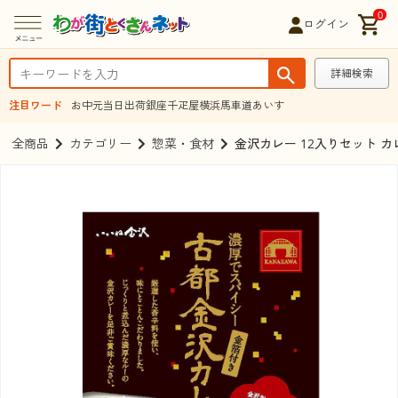
0
ログイン
詳細検索
注目ワード
お中元
当日出荷
銀座千疋屋
横浜馬車道あいす
全商品
カテゴリー
惣菜・食材
金沢カレー 12入りセット 