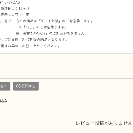
：8×8×27.5
製造日より12ヶ月
ン表示：大豆・小麦
装：可 ※こちらの商品は「ギフト包装」のご対応承ります。
し」のご対応承ります。
き/名入れ」のご対応ができません。
：ご注文後、2～7日後の納品となります。
封後はお早めにお召し上がりください。
を書く
質問する
Q&A
レビュー投稿がありません