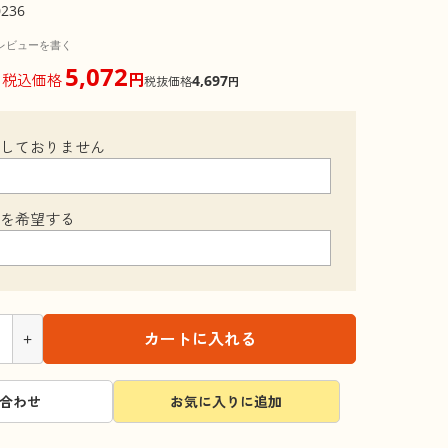
0236
レビューを書く
5,072
円
税込価格
4,697
税抜価格
円
梱しておりません
装を希望する
+
カートに入れる
合わせ
お気に入りに追加