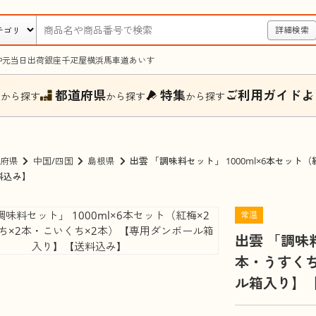
詳細検索
中元
当日出荷
銀座千疋屋
横浜馬車道あいす
ー
都道府県
特集
ご利用ガイド
よ
から探す
から探す
から探す
府県
中国/四国
島根県
出雲 「調味料セット」 1000ml×6本セッ
料込み】
常温
出雲 「調味料
本・うすくち
ル箱入り】