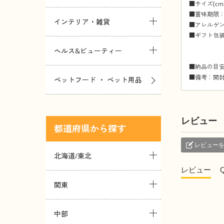
■サイズ(cm)
■賞味期限：
インテリア・雑貨
■アレルゲ
■ギフト包
※「の
ヘルス&ビューティー
※「表書
■納品の目安
■備考：開
ペットフード ・ ペット用品
レビュー
都道府県
レビュー
北海道/東北
レビュー
関東
中部