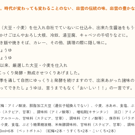
業。時代が変わっても変わることのない、出雲の伝統の味。出雲の豊か
（大豆・小麦）を仕入れ自社でていねいに仕込み、出来た生醤油をもう
かけごはんやおろし大根、冷奴、湯豆腐、キャベツの千切りなどに。
き飯や焼きそば、カレー、その他、調理の際に隠し味に。
ょうゆ
ょうゆ
業以来、厳選した大豆・小麦を仕入れ
じっくり発酵・熟成させつくりあげました。
季を通して自然にゆっくりと発酵を続けますので、出来あがった諸味の
ってできたしょうゆは、言うまでもなく「おいしい！！」の一言です。
紅梅：アミノ酸液、脱脂加工大豆（遺伝子組換えでない）、小麦、水あめ、食塩、ぶ
料（ステビア、甘草）、調味料（アミノ酸等）、増粘剤(キサンタン） 淡口：アミ
、アルコール、甘味料（ステビア、甘草）、調味料（アミノ酸等）、保存料（パラオ
、小麦、食塩、ぶどう糖果糖液糖、米発酵調味料、甘味料（ステビア、甘草）、調味
00ml×6本 （ペットボトル）（紅梅×2本・うすくち×2本・こいくち×2本）