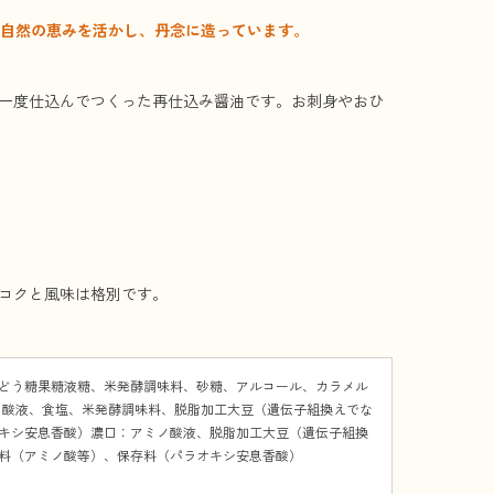
な自然の恵みを活かし、丹念に造っています。
一度仕込んでつくった再仕込み醤油です。お刺身やおひ
コクと風味は格別です。
どう糖果糖液糖、米発酵調味料、砂糖、アルコール、カラメル
ノ酸液、食塩、米発酵調味料、脱脂加工大豆（遺伝子組換えでな
キシ安息香酸）濃口：アミノ酸液、脱脂加工大豆（遺伝子組換
料（アミノ酸等）、保存料（パラオキシ安息香酸）