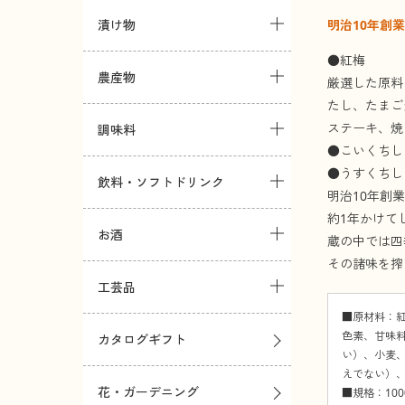
明治10年創
漬け物
●紅梅
農産物
厳選した原料
たし、たまご
ステーキ、焼
調味料
●こいくちし
●うすくちし
飲料・ソフトドリンク
明治10年創
約1年かけて
お酒
蔵の中では四
その諸味を搾
工芸品
■原材料：
色素、甘味
カタログギフト
い）、小麦
えでない）
花・ガーデニング
■規格：10