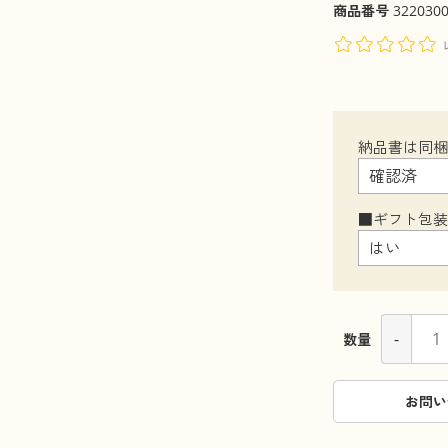
商品番号
322030
納品書は同
■ギフト包
-
数量
お問い