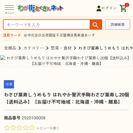
0
ログイン
詳細検索
注目ワード
お中元
当日出荷
銀座千疋屋
横浜馬車道あいす
全商品
カテゴリー
惣菜・食材
わさび葉寿しうめもり はれ
冷凍
わさび葉寿しうめもり はれやか贅沢手鞠わさび葉寿し20個
【送料込み】【お届け不可地域：北海道・沖縄・離島】
商品番号
2920100008
レビューを書く