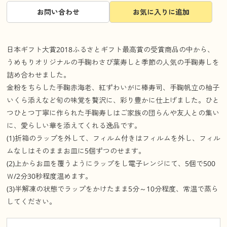
お問い合わせ
お気に入りに追加
日本ギフト大賞2018ふるさとギフト最高賞の受賞商品の中から、
うめもりオリジナルの手鞠わさび葉寿しと季節の人気の手鞠寿しを
詰め合わせました。
金粉をちらした手鞠赤海老、紅ずわいがに棒寿司、手鞠帆立の柚子
いくら添えなど旬の味覚を贅沢に、彩り豊かに仕上げました。ひと
つひとつ丁寧に作られた手鞠寿しはご家族の団らんや友人との集い
に、愛らしい華を添えてくれる逸品です。
(1)折箱のラップを外して、フィルム付きはフィルムを外し、フィル
ムなしはそのままお皿に5個ずつのせます。
(2)上からお皿を覆うようにラップをし電子レンジにて、5個で500
Ｗ/2分30秒程度温めます。
(3)半解凍の状態でラップをかけたまま5分～10分程度、常温で蒸ら
してください。