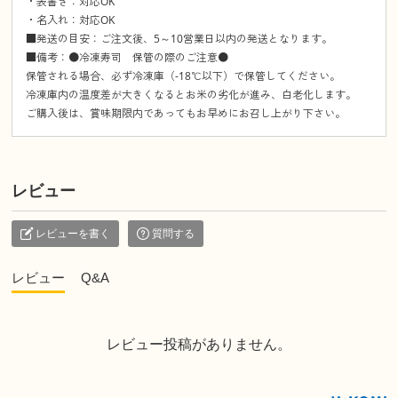
・表書き：対応OK
・名入れ：対応OK
■発送の目安：ご注文後、5～10営業日以内の発送となります。
■備考：●冷凍寿司 保管の際のご注意●
保管される場合、必ず冷凍庫（-18℃以下）で保管してください。
冷凍庫内の温度差が大きくなるとお米の劣化が進み、白老化します。
ご購入後は、賞味期限内であってもお早めにお召し上がり下さい。
レビュー
レビューを書く
質問する
レビュー
Q&A
レビュー投稿がありません。