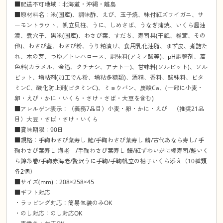
■配送不可地域：北海道・沖縄・離島
■原材料名：米(国産)、調味酢、えび、玉子焼、味付紅ズワイガニ、サ
ーモントラウト、帆立貝柱、うに、しめさば、うなぎ蒲焼、いくら醤油
漬、煮穴子、黒米(国産)、わさび葉、すだち、寿司具(干瓢、椎茸、その
他)、わさび茎、わさび粉、うり粕漬け、食用乳化油脂、ゆず皮、煮詰た
れ、木の芽、つゆ／トレハロース、調味料(アミノ酸等)、pH調整剤、着
色料(カラメル、金箔、クチナシ、アナトー)、甘味料(ソルビット)、ソル
ビット、増粘剤(加工でん粉、増粘多糖類)、酒精、香料、酸味料、ビタ
ミンC、酸化防止剤(ビタミンC)、ミョウバン、炭酸Ca、(一部に小麦・
卵・えび・かに・いくら・さけ・さば・大豆を含む)
■アレルゲン表示：（義務7品目）小麦・卵・かに・えび （推奨21品
目）大豆・さば・さけ・いくら
■賞味期限：90日
■規格：手鞠わさび葉寿し 鮭/手鞠わさび葉寿し 鯖/古代あなら寿し/ 手
鞠わさび葉寿し 海老 /手鞠わさび葉寿し 鰻/紅ずわいがに棒寿司/鮭いく
ら錦糸巻/手鞠赤海老/贅沢うに手鞠/手鞠帆立の柚子いくら添え（10種類
各2個）
■サイズ(mm)：208×258×45
■ギフト対応
・ラッピング対応：簡易包装のみOK
・のし対応：のし対応OK