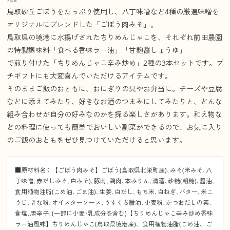
鳥取砂丘ごぼうをたっぷり使用し、八丁味噌など4種の厳選味噌を
オリジナルにブレンドした「ごぼう肉みそ」。
鳥取県の境港に水揚げされたちりめんじゃこを、それぞれ前田農園
の特製調味料「食べる香味ラー油」「甘麹醤しょうゆ」
で煎り付けた「ちりめんじゃこ辛み炒め」2種の3本セットです。プ
チギフトにも大変喜んでいただけるアイテムです。
そのままご飯のおともに、おにぎりの具やお弁当に。チーズや豆腐
などに添えてみたり、好きなお酒のつまみにしてみたりと、どんな
組み合わせが自分の好みなのかを探る楽しさがあります。和え物な
どの料理に使っても簡単でおいしい副菜ができるので、お気に入り
のご飯のおともをぜひ見つけていただけると思います。
■原材料名：【ごぼう肉みそ】ごぼう(鳥取県北栄町産)､みそ(米みそ､八
丁味噌､赤だしみそ､白みそ)､豚肉､鶏肉､本みりん､清酒､砂糖(粗糖)､醤油､
食用植物油脂(こめ油､ごま油)､生姜､白だし､もち米､白ねぎ､バター､米こ
うじ､きな粉､オイスターソース､うすくち醤油､小麦粉､かつおだしの素､
食塩､唐辛子､(一部に小麦･乳成分を含む)【ちりめんじゃこ辛み炒め香味
ラー油風味】ちりめんじゃこ(鳥取県境港産)、食用植物油脂(こめ油、ご