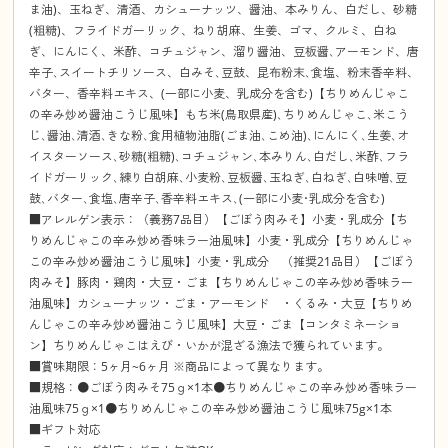
ま油)、玉ねぎ、清酒、カシューナッツ、醤油、本みりん、白だし、砂糖
(粗糖)、フライドガーリック、ねり胡麻、生姜、ゴマ、クルミ、白ね
ぎ、にんにく、米酢、コチュジャン、溜り醤油、豆板醤､アーモンド、唐
辛子､スイートチリソース、白みそ､豆鼓、昆布粉末､食塩、粉末香辛料、
バター、香辛料エキス、(一部に小麦、乳成分を含む)【ちりめんじゃこ
の辛み炒め醤油こうじ風味】もち米(鳥取県産)､ちりめんじゃこ､米こう
じ､醤油､清酒､きな粉､食用植物油脂(ごま油､こめ油)､にんにく､生姜､オ
イスターソース､砂糖(粗糖)､コチュジャン､本みりん､白だし､米酢､フラ
イドガーリック､練り白胡麻､小麦粉､豆板醤､玉ねぎ､白ねぎ､白味噌､豆
鼓､バター､食塩､唐辛子､香辛料エキス､(一部に小麦･乳成分を含む)
■アレルゲン表示：（義務7品目）【ごぼう肉みそ】小麦・乳成分【ち
りめんじゃこの辛み炒め香味ラー油風味】小麦・乳成分【ちりめんじゃ
この辛み炒め醤油こうじ風味】小麦・乳成分 （推奨21品目）【ごぼう
肉みそ】豚肉・鶏肉・大豆・ごま【ちりめんじゃこの辛み炒め香味ラー
油風味】カシューナッツ・ごま・アーモンド ・くるみ・大豆【ちりめ
んじゃこの辛み炒め醤油こうじ風味】大豆・ごま【コンタミネーショ
ン】ちりめんじゃこはえび・いかが混ざる漁法で獲られています。
■賞味期限：5ヶ月~6ヶ月 ※商品によって異なります。
■規格：●ごぼう肉みそ75ｇ×1本●ちりめんじゃこの辛み炒め香味ラー
油風味75ｇ×1●ちりめんじゃこの辛み炒め醤油こうじ風味75g×1本
■ギフト対応