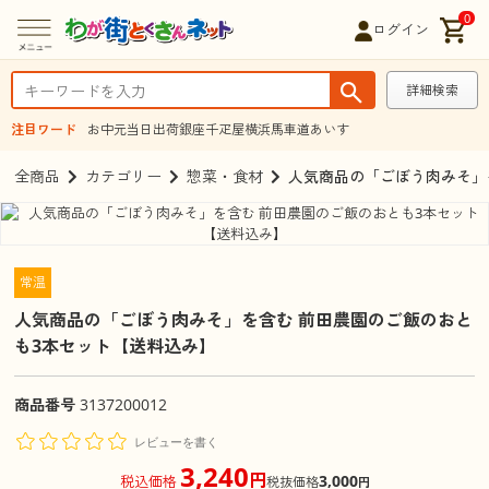
0
ログイン
詳細検索
注目ワード
お中元
当日出荷
銀座千疋屋
横浜馬車道あいす
全商品
カテゴリー
惣菜・食材
人気商品の「ごぼう肉みそ」
常温
人気商品の「ごぼう肉みそ」を含む 前田農園のご飯のおと
も3本セット【送料込み】
商品番号
3137200012
レビューを書く
3,240
円
3,000
税込価格
税抜価格
円