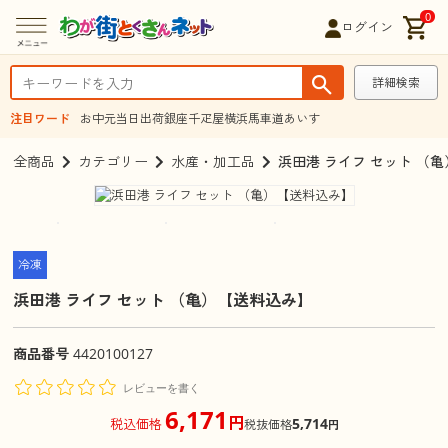
0
ログイン
詳細検索
注目ワード
お中元
当日出荷
銀座千疋屋
横浜馬車道あいす
全商品
カテゴリー
水産・加工品
浜田港 ライフ セット （
冷凍
浜田港 ライフ セット （亀）【送料込み】
商品番号
4420100127
レビューを書く
6,171
円
5,714
税込価格
税抜価格
円