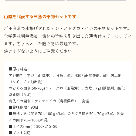
山陰を代表する三魚の干物セットです
浜田漁港で水揚げされたアジ・ノドグロ・イカの干物セットです。
化学調味料無添加、素材の旨味を引き出した薄塩仕立てになってい
ます。ちょっとした贈り物に最適です。
焼きすぎないようにご注意ください
■原材料名：
アジ開き：アジ（山陰沖）、食塩、還元水飴/ pH調整剤、酸化防止剤
（Ｖ.C、チャ抽出物)
のどぐろ開き(50-70g)：ノドグロ（山陰沖）、食塩、/ pH調整剤、酸化
防止剤（Ｖ.C)
剣先イカ開き：ケンサキイカ（島根県産）、食塩
■賞味期限：90日
■規格：あじ開き70～100ｇ×3尾、のどぐろ開き50～70ｇ×3尾、剣先
イカ開き70～100g×1尾
■サイズ(mm)：300×215×80
■ギフト対応